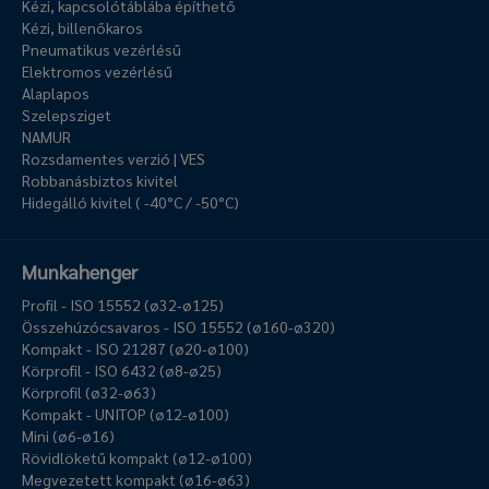
Kézi, kapcsolótáblába építhető
Kézi, billenőkaros
Pneumatikus vezérlésű
Elektromos vezérlésű
Alaplapos
Szelepsziget
NAMUR
Rozsdamentes verzió | VES
Robbanásbiztos kivitel
Hidegálló kivitel ( -40°C / -50°C)
Munkahenger
Profil - ISO 15552 (ø32-ø125)
Összehúzócsavaros - ISO 15552 (ø160-ø320)
Kompakt - ISO 21287 (ø20-ø100)
Körprofil - ISO 6432 (ø8-ø25)
Körprofil (ø32-ø63)
Kompakt - UNITOP (ø12-ø100)
Mini (ø6-ø16)
Rövidlöketű kompakt (ø12-ø100)
Megvezetett kompakt (ø16-ø63)