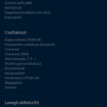
Szorító (ø20-ø40)
Késtolózár
Dugattyúrúd nélküli (ø16-ø63)
Kopogtató
Csatlakozó
Dugaszolható | PUSH-IN
Pneumatika csatlakozó készletek
Csavarzat
Csavarzat | INOX
Idom (könyök, T, Y…)
Önzáró gyorscsatlakozó
Elosztótömb
Hangtompító
Hollanderes | PUSH-ON
Vágógyűrűs
Tömítés
Levegő-előkészítő