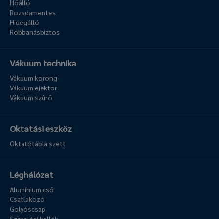
Hőálló
Rozsdamentes
Hidegálló
Robbanásbiztos
Vákuum technika
Vákuum korong
Vákuum ejektor
Vákuum szűrő
Oktatási eszköz
Oktatótábla szett
Léghálózat
Alumínium cső
Csatlakozó
Golyóscsap
Szerelési kellék