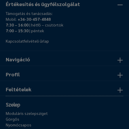
Értékesítés és ügyfélszolgálat
Támogatás és tanácsadás:
Mobil:
+36-30-657-4848
7:30 – 16:00
| hétfő – csütörtök
7:00 – 15:30
| péntek
Kapcsolatfelvételi űrlap
Navigáció
Profil
Feltételek
Szelep
Moduláris szelepsziget
Görgős
Nyomócsapos