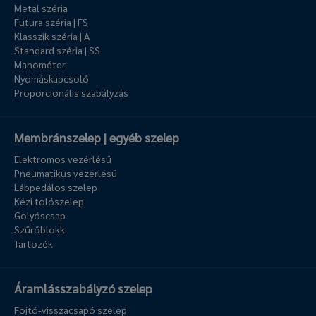
Metal széria
Futura széria | FS
Klasszik széria | A
Standard széria | SS
Manométer
Nyomáskapcsoló
Proporcionális szabályzás
Membránszelep | egyéb szelep
Elektromos vezérlésű
Pneumatikus vezérlésű
Lábpedálos szelep
Kézi tolószelep
Golyóscsap
Szűrőblokk
Tartozék
Áramlásszabályzó szelep
Fojtó-visszacsapó szelep