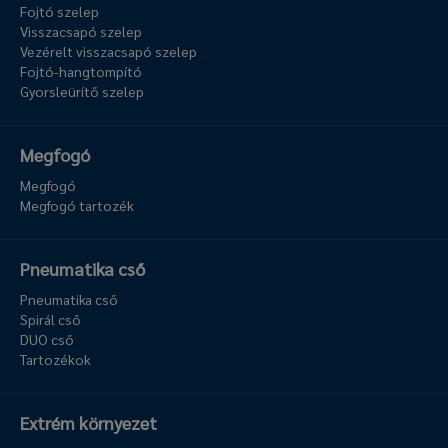
Fojtó szelep
Visszacsapó szelep
Vezérelt visszacsapó szelep
Fojtó-hangtompító
Gyorsleürítő szelep
Megfogó
Megfogó
Megfogó tartozék
Pneumatika cső
Pneumatika cső
Spirál cső
DUO cső
Tartozékok
Extrém környezet