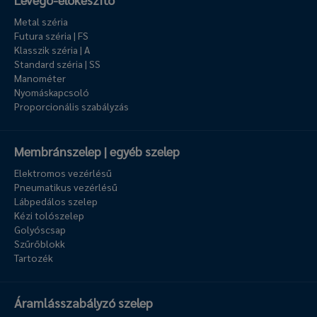
Metal széria
Futura széria | FS
Klasszik széria | A
Standard széria | SS
Manométer
Nyomáskapcsoló
Proporcionális szabályzás
Membránszelep | egyéb szelep
Elektromos vezérlésű
Pneumatikus vezérlésű
Lábpedálos szelep
Kézi tolószelep
Golyóscsap
Szűrőblokk
Tartozék
Áramlásszabályzó szelep