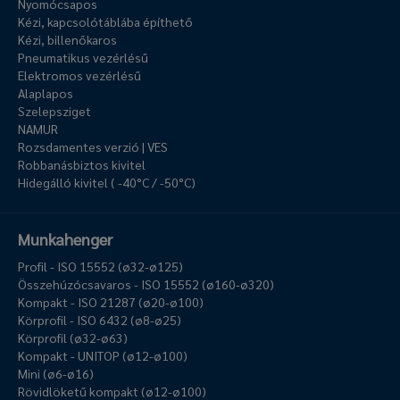
Nyomócsapos
Kézi, kapcsolótáblába építhető
Kézi, billenőkaros
Pneumatikus vezérlésű
Elektromos vezérlésű
Alaplapos
Szelepsziget
NAMUR
Rozsdamentes verzió | VES
Robbanásbiztos kivitel
Hidegálló kivitel ( -40°C / -50°C)
Munkahenger
Profil - ISO 15552 (ø32-ø125)
Összehúzócsavaros - ISO 15552 (ø160-ø320)
Kompakt - ISO 21287 (ø20-ø100)
Körprofil - ISO 6432 (ø8-ø25)
Körprofil (ø32-ø63)
Kompakt - UNITOP (ø12-ø100)
Mini (ø6-ø16)
Rövidlöketű kompakt (ø12-ø100)