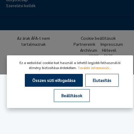
Szerelési kellék
Az árak ÁFA-t nem
Cookie beállítások
tartalmaznak
Partnereink
Impresszum
Archívum
Hírlevél
GDPR
ÁSZF
Ez a weboldal cookie-kat használ a lehető legjobb felhasználói
© 2026 Hafner Pneumatika
élmény biztosítása érdekében.
További információ...
Összes süti elfogadása
Elutasítás
Beállítások