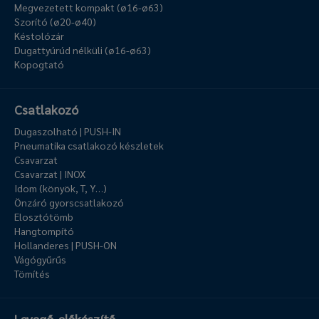
Megvezetett kompakt (ø16-ø63)
Szorító (ø20-ø40)
Késtolózár
Dugattyúrúd nélküli (ø16-ø63)
Kopogtató
Csatlakozó
Dugaszolható | PUSH-IN
Pneumatika csatlakozó készletek
Csavarzat
Csavarzat | INOX
Idom (könyök, T, Y…)
Önzáró gyorscsatlakozó
Elosztótömb
Hangtompító
Hollanderes | PUSH-ON
Vágógyűrűs
Tömítés
Levegő-előkészítő