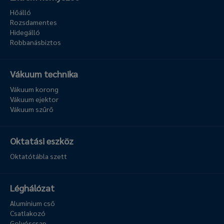
Hőálló
Rozsdamentes
Hidegálló
Robbanásbiztos
Vákuum technika
Vákuum korong
Vákuum ejektor
Vákuum szűrő
Oktatási eszköz
Oktatótábla szett
Léghálózat
Alumínium cső
Csatlakozó
Golyóscsap