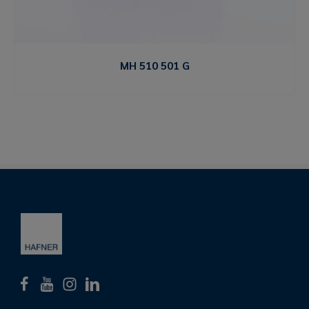
MH 510 501 G