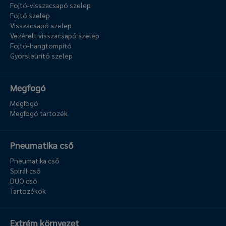
Fojtó-visszacsapó szelep
Fojtó szelep
Visszacsapó szelep
Vezérelt visszacsapó szelep
Fojtó-hangtompító
Gyorsleürítő szelep
Megfogó
Megfogó
Megfogó tartozék
Pneumatika cső
Pneumatika cső
Spirál cső
DUO cső
Tartozékok
Extrém környezet