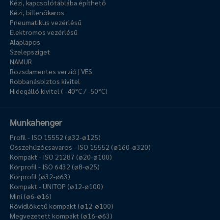
Kézi, kapcsolótáblába építhető
Kézi, billenőkaros
Pneumatikus vezérlésű
Elektromos vezérlésű
Alaplapos
Szelepsziget
NAMUR
Rozsdamentes verzió | VES
Robbanásbiztos kivitel
Hidegálló kivitel ( -40°C / -50°C)
Munkahenger
Profil - ISO 15552 (ø32-ø125)
Összehúzócsavaros - ISO 15552 (ø160-ø320)
Kompakt - ISO 21287 (ø20-ø100)
Körprofil - ISO 6432 (ø8-ø25)
Körprofil (ø32-ø63)
Kompakt - UNITOP (ø12-ø100)
Mini (ø6-ø16)
Rövidlöketű kompakt (ø12-ø100)
Megvezetett kompakt (ø16-ø63)