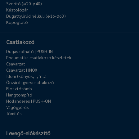
Szorító (ø20-ø40)
Késtolózár
Dugattyúrúd nélküli (ø16-ø63)
Kopogtató
Csatlakozó
Dugaszolható | PUSH-IN
Pneumatika csatlakozó készletek
Csavarzat
Csavarzat | INOX
Idom (könyök, T, Y…)
Önzáró gyorscsatlakozó
Elosztótömb
Hangtompító
Hollanderes | PUSH-ON
Vágógyűrűs
Tömítés
Levegő-előkészítő