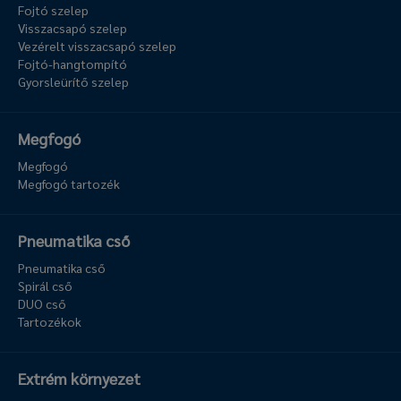
Fojtó szelep
Visszacsapó szelep
Vezérelt visszacsapó szelep
Fojtó-hangtompító
Gyorsleürítő szelep
Megfogó
Megfogó
Megfogó tartozék
Pneumatika cső
Pneumatika cső
Spirál cső
DUO cső
Tartozékok
Extrém környezet