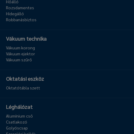
Hőálló
Rozsdamentes
Hidegálló
Robbanásbiztos
Vákuum technika
Vákuum korong
Vákuum ejektor
Vákuum szűrő
Oktatási eszköz
Oktatótábla szett
Léghálózat
Alumínium cső
Csatlakozó
Golyóscsap
Szerelési kellék