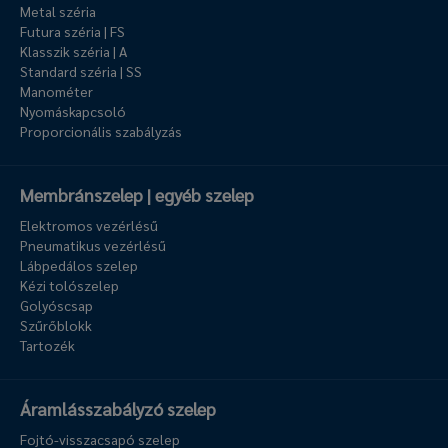
Metal széria
Futura széria | FS
Klasszik széria | A
Standard széria | SS
Manométer
Nyomáskapcsoló
Proporcionális szabályzás
Membránszelep | egyéb szelep
Elektromos vezérlésű
Pneumatikus vezérlésű
Lábpedálos szelep
Kézi tolószelep
Golyóscsap
Szűrőblokk
Tartozék
Áramlásszabályzó szelep
Fojtó-visszacsapó szelep