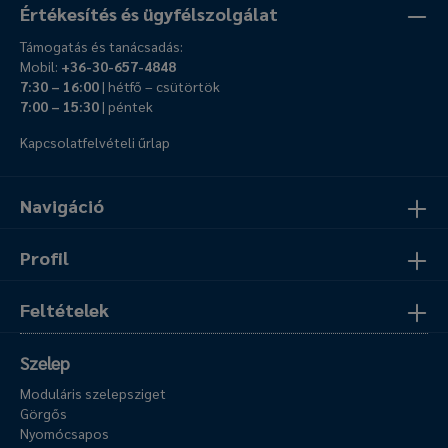
Értékesítés és ügyfélszolgálat
Támogatás és tanácsadás:
Mobil:
+36-30-657-4848
7:30 – 16:00
| hétfő – csütörtök
7:00 – 15:30
| péntek
Kapcsolatfelvételi űrlap
Navigáció
Profil
Feltételek
Szelep
Moduláris szelepsziget
Görgős
Nyomócsapos