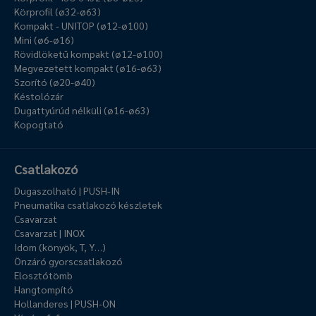
Körprofil (ø32-ø63)
Kompakt - UNITOP (ø12-ø100)
Mini (ø6-ø16)
Rövidlöketű kompakt (ø12-ø100)
Megvezetett kompakt (ø16-ø63)
Szorító (ø20-ø40)
Késtolózár
Dugattyúrúd nélküli (ø16-ø63)
Kopogtató
Csatlakozó
Dugaszolható | PUSH-IN
Pneumatika csatlakozó készletek
Csavarzat
Csavarzat | INOX
Idom (könyök, T, Y…)
Önzáró gyorscsatlakozó
Elosztótömb
Hangtompító
Hollanderes | PUSH-ON