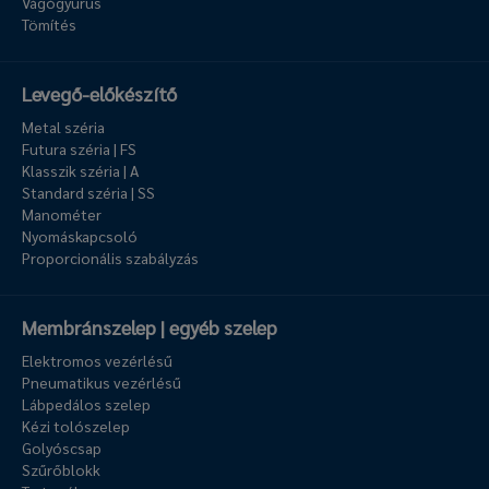
Vágógyűrűs
Tömítés
Levegő-előkészítő
Metal széria
Futura széria | FS
Klasszik széria | A
Standard széria | SS
Manométer
Nyomáskapcsoló
Proporcionális szabályzás
Membránszelep | egyéb szelep
Elektromos vezérlésű
Pneumatikus vezérlésű
Lábpedálos szelep
Kézi tolószelep
Golyóscsap
Szűrőblokk