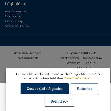
Léghálózat
Alumínium cső
Csatlakozó
Golyóscsap
Szerelési kellék
Az árak ÁFA-t nem
Cookie beállítások
tartalmaznak
Partnereink
Impresszum
Archívum
Hírlevél
GDPR
ÁSZF
Ez a weboldal cookie-kat használ a lehető legjobb felhasználói
© 2026 Hafner Pneumatika
élmény biztosítása érdekében.
További információ...
Összes süti elfogadása
Elutasítás
Beállítások