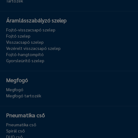
Tartozék
Áramlásszabályzó szelep
Fojtó-visszacsapó szelep
Fojtó szelep
Visszacsapó szelep
Vezérelt visszacsapó szelep
Fojtó-hangtompító
Gyorsleürítő szelep
Megfogó
Megfogó
Megfogó tartozék
Pneumatika cső
Pneumatika cső
Spirál cső
DUO cső