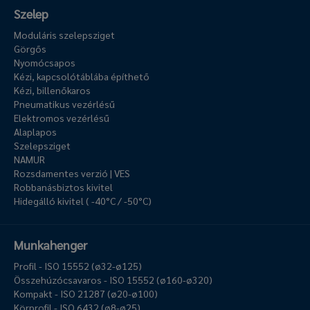
Szelep
Moduláris szelepsziget
Görgős
Nyomócsapos
Kézi, kapcsolótáblába építhető
Kézi, billenőkaros
Pneumatikus vezérlésű
Elektromos vezérlésű
Alaplapos
Szelepsziget
NAMUR
Rozsdamentes verzió | VES
Robbanásbiztos kivitel
Hidegálló kivitel ( -40°C / -50°C)
Munkahenger
Profil - ISO 15552 (ø32-ø125)
Összehúzócsavaros - ISO 15552 (ø160-ø320)
Kompakt - ISO 21287 (ø20-ø100)
Körprofil - ISO 6432 (ø8-ø25)