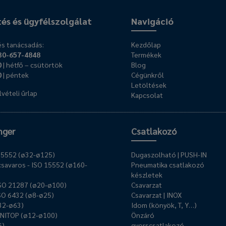
tés és ügyfélszolgálat
Navigáció
s tanácsadás:
Kezdőlap
30-657-4848
Termékek
0
| hétfő – csütörtök
Blog
0
| péntek
Cégünkről
Letöltések
vételi űrlap
Kapcsolat
nger
Csatlakozó
O 15552 (ø32-ø125)
Dugaszolható | PUSH-IN
savaros - ISO 15552 (ø160-
Pneumatika csatlakozó
készletek
ISO 21287 (ø20-ø100)
Csavarzat
ISO 6432 (ø8-ø25)
Csavarzat | INOX
ø32-ø63)
Idom (könyök, T, Y…)
UNITOP (ø12-ø100)
Önzáró
6)
gyorscsatlakozó