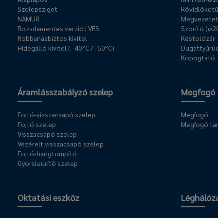
Szelepsziget
Rövidlöket
NAMUR
Megvezetet
Rozsdamentes verzió | VES
Szorító (ø2
Robbanásbiztos kivitel
Késtolózár
Hidegálló kivitel ( -40°C / -50°C)
Dugattyúrúd
Kopogtató
Áramlásszabályzó szelep
Megfogó
Fojtó-visszacsapó szelep
Megfogó
Fojtó szelep
Megfogó ta
Visszacsapó szelep
Vezérelt visszacsapó szelep
Fojtó-hangtompító
Gyorsleürítő szelep
Oktatási eszköz
Léghálóz