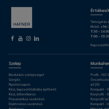
Értékesí
Támogatás é
Mobil:
+36-
7:30 – 16:0
7:00 – 15:3
Kapcsolatfel
Szelep
Munkahe
Moduláris szelepsziget
Profil - IS
Görgős
Összehúzóc
Nyomócsapos
ø320)
Kézi, kapcsolótáblába építhető
Kompakt - 
Kézi, billenőkaros
Körprofil - 
Pneumatikus vezérlésű
Körprofil (
Elektromos vezérlésű
Kompakt - 
Alaplapos
Mini (ø6-ø1