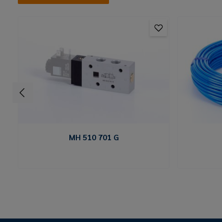
MH 510 701 G