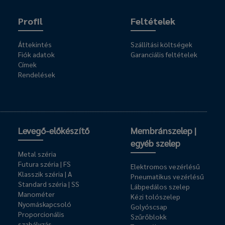
Profil
Feltételek
Áttekintés
Szállítási költségek
Fiók adatok
Garanciális feltételek
Címek
Rendelések
Levegő-előkészítő
Membránszelep |
egyéb szelep
Metal széria
Futura széria | FS
Elektromos vezérlésű
Klasszik széria | A
Pneumatikus vezérlésű
Standard széria | SS
Lábpedálos szelep
Manométer
Kézi tolószelep
Nyomáskapcsoló
Golyóscsap
Proporcionális
Szűrőblokk
szabályzás