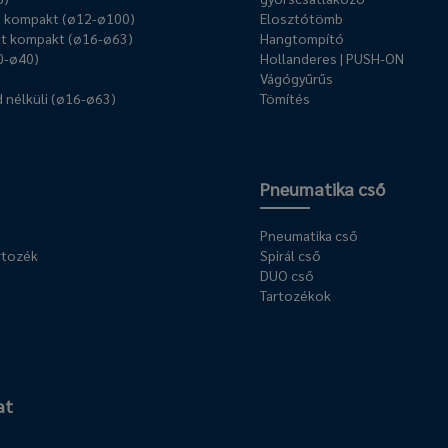
ű kompakt (ø12-ø100)
Elosztótömb
t kompakt (ø16-ø63)
Hangtompító
0-ø40)
Hollanderes | PUSH-ON
Vágógyűrűs
 nélküli (ø16-ø63)
Tömítés
Pneumatika cső
Pneumatika cső
rtozék
Spirál cső
DUO cső
Tartozékok
at