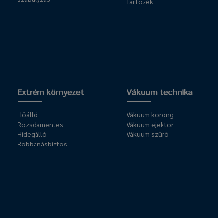
Tartozék
Extrém környezet
Vákuum technika
Hőálló
Vákuum korong
Rozsdamentes
Vákuum ejektor
Hidegálló
Vákuum szűrő
Robbanásbiztos