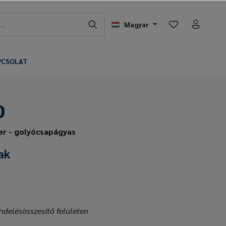
Magyar
PCSOLAT
0
r - golyócsapágyas
ak
ndelésösszesítő felületen