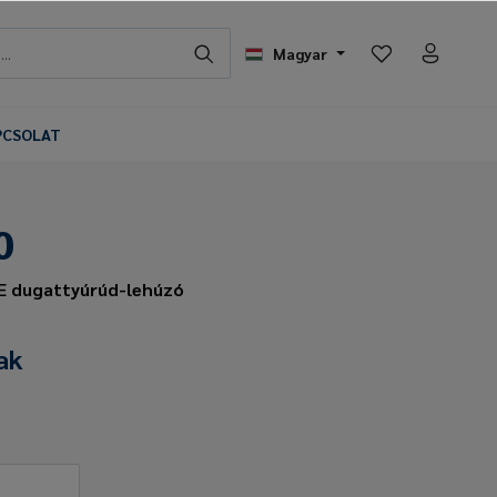
Magyar
PCSOLAT
0
PE dugattyúrúd-lehúzó
ak