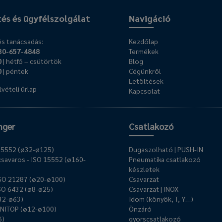
tés és ügyfélszolgálat
Navigáció
s tanácsadás:
Kezdőlap
30-657-4848
Termékek
0
| hétfő – csütörtök
Blog
0
| péntek
Cégünkről
Letöltések
vételi űrlap
Kapcsolat
nger
Csatlakozó
O 15552 (ø32-ø125)
Dugaszolható | PUSH-IN
savaros - ISO 15552 (ø160-
Pneumatika csatlakozó
készletek
ISO 21287 (ø20-ø100)
Csavarzat
ISO 6432 (ø8-ø25)
Csavarzat | INOX
ø32-ø63)
Idom (könyök, T, Y…)
UNITOP (ø12-ø100)
Önzáró
6)
gyorscsatlakozó