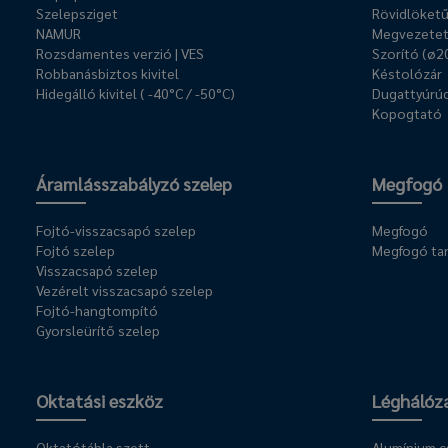
Szelepsziget
Rövidlöket
NAMUR
Megvezetet
Rozsdamentes verzió | VES
Szorító (ø2
Robbanásbiztos kivitel
Késtolózár
Hidegálló kivitel ( -40°C / -50°C)
Dugattyúrúd
Kopogtató
Áramlásszabályzó szelep
Megfogó
Fojtó-visszacsapó szelep
Megfogó
Fojtó szelep
Megfogó ta
Visszacsapó szelep
Vezérelt visszacsapó szelep
Fojtó-hangtompító
Gyorsleürítő szelep
Oktatási eszköz
Léghálóz
Oktatótábla szett
Alumínium 