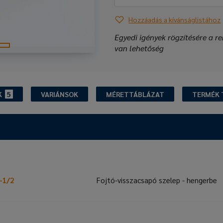
Hozzáadás a kívánságlistához
Egyedi igények rögzítésére a re
van lehetőség
K
5
VARIÁNSOK
MÉRETTÁBLÁZAT
TERMÉK 
-1/2
Fojtó-visszacsapó szelep - hengerbe