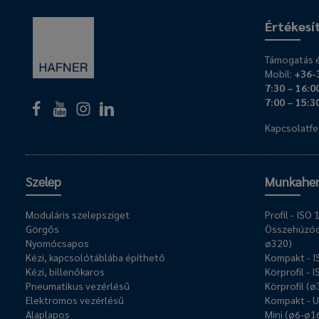
Értékesí
Támogatás é
Mobil:
+36-
7:30 – 16:0
7:00 – 15:3
Kapcsolatfel
Szelep
Munkahe
Moduláris szelepsziget
Profil - IS
Görgős
Összehúzóc
Nyomócsapos
ø320)
Kézi, kapcsolótáblába építhető
Kompakt - 
Kézi, billenőkaros
Körprofil - 
Pneumatikus vezérlésű
Körprofil (
Elektromos vezérlésű
Kompakt - 
Alaplapos
Mini (ø6-ø1