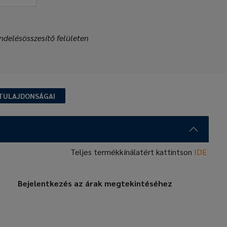
ndelésösszesítő felületen
TULAJDONSÁGAI
Teljes termékkínálatért kattintson
IDE
Bejelentkezés az árak megtekintéséhez