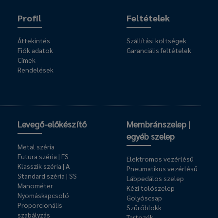
Profil
Feltételek
Áttekintés
Szállítási költségek
Fiók adatok
Garanciális feltételek
Címek
Rendelések
Levegő-előkészítő
Membránszelep |
egyéb szelep
Metal széria
Futura széria | FS
Elektromos vezérlésű
Klasszik széria | A
Pneumatikus vezérlésű
Standard széria | SS
Lábpedálos szelep
Manométer
Kézi tolószelep
Nyomáskapcsoló
Golyóscsap
Proporcionális
Szűrőblokk
szabályzás
Tartozék