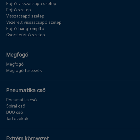
Fojtó-visszacsapó szelep
Fojtó szelep
Visszacsapó szelep
Vezérelt visszacsapó szelep
Fojtó-hangtompító
Gyorsleürítő szelep
Megfogó
Megfogó
Megfogó tartozék
Pneumatika cső
Pneumatika cső
Spirál cső
DUO cső
Tartozékok
Extrém környezet