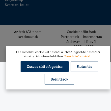
Szerelési kellék
Az árak ÁFA-t nem
Cookie beállítások
tartalmaznak
Partnereink
Impresszum
Archívum
Hírlevél
GDPR
ÁSZF
Ez a weboldal cookie-kat használ a lehető legjobb felhasználói
© 2026 Hafner Pneumatika
élmény biztosítása érdekében.
További információ...
Összes süti elfogadása
Elutasítás
Beállítások