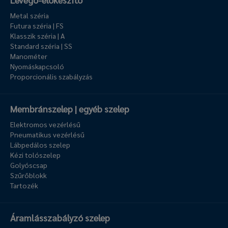
Metal széria
Futura széria | FS
Klasszik széria | A
Standard széria | SS
Manométer
Nyomáskapcsoló
Proporcionális szabályzás
Membránszelep | egyéb szelep
Elektromos vezérlésű
Pneumatikus vezérlésű
Lábpedálos szelep
Kézi tolószelep
Golyóscsap
Szűrőblokk
Tartozék
Áramlásszabályzó szelep