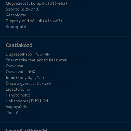
Megvezetett kompakt (ø16-ø63)
Szorító (ø20-ø40)
Késtolózár
Dugattyúrúd nélküli (ø16-ø63)
Kopogtató
Csatlakozó
Dugaszolható | PUSH-IN
Pneumatika csatlakozó készletek
Csavarzat
Csavarzat | INOX
Idom (könyök, T, Y…)
Önzáró gyorscsatlakozó
Elosztótömb
Hangtompító
Hollanderes | PUSH-ON
Vágógyűrűs
Tömítés
Levegő-előkészítő