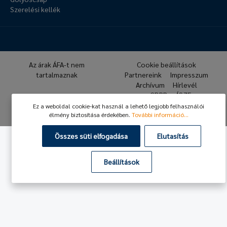
Szerelési kellék
Az árak ÁFA-t nem
Cookie beállítások
tartalmaznak
Partnereink
Impresszum
Archívum
Hírlevél
GDPR
ÁSZF
Ez a weboldal cookie-kat használ a lehető legjobb felhasználói
© 2026 Hafner Pneumatika
élmény biztosítása érdekében.
További információ...
Összes süti elfogadása
Elutasítás
Beállítások