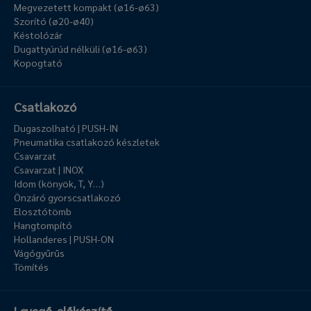
Megvezetett kompakt (ø16-ø63)
Szorító (ø20-ø40)
Késtolózár
Dugattyúrúd nélküli (ø16-ø63)
Kopogtató
Csatlakozó
Dugaszolható | PUSH-IN
Pneumatika csatlakozó készletek
Csavarzat
Csavarzat | INOX
Idom (könyök, T, Y…)
Önzáró gyorscsatlakozó
Elosztótömb
Hangtompító
Hollanderes | PUSH-ON
Vágógyűrűs
Tömítés
Levegő-előkészítő