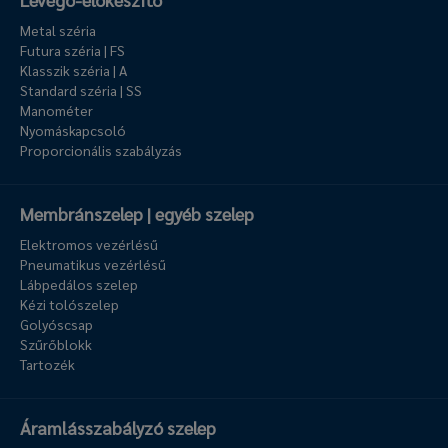
Metal széria
Futura széria | FS
Klasszik széria | A
Standard széria | SS
Manométer
Nyomáskapcsoló
Proporcionális szabályzás
Membránszelep | egyéb szelep
Elektromos vezérlésű
Pneumatikus vezérlésű
Lábpedálos szelep
Kézi tolószelep
Golyóscsap
Szűrőblokk
Tartozék
Áramlásszabályzó szelep