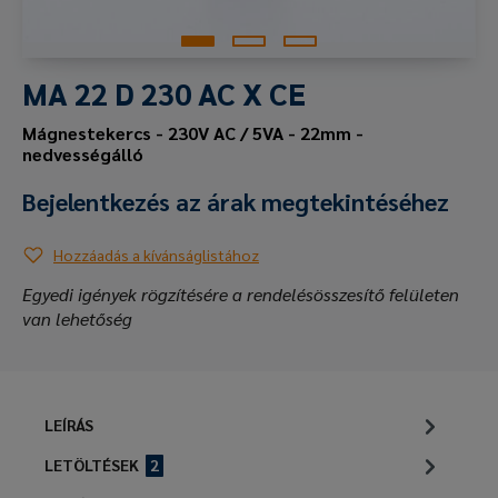
MA 22 D 230 AC X CE
Mágnestekercs - 230V AC / 5VA - 22mm -
nedvességálló
Bejelentkezés az árak megtekintéséhez
Hozzáadás a kívánságlistához
Egyedi igények rögzítésére a rendelésösszesítő felületen
van lehetőség
LEÍRÁS
LETÖLTÉSEK
2