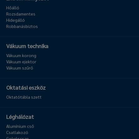
Hőálló
Rozsdamentes
Hidegálló
Robbanásbiztos
Vákuum technika
Vákuum korong
Vákuum ejektor
Vákuum szűrő
Oktatási eszköz
Oktatótábla szett
Léghálózat
Alumínium cső
Csatlakozó
Golyóscsap