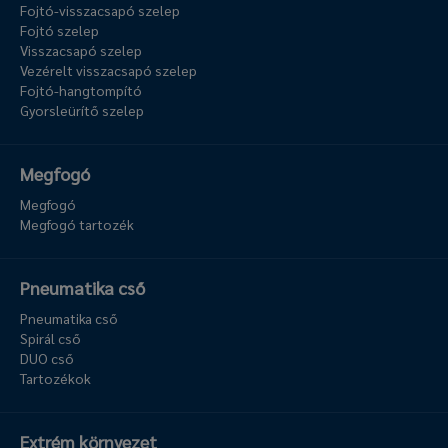
Fojtó-visszacsapó szelep
Fojtó szelep
Visszacsapó szelep
Vezérelt visszacsapó szelep
Fojtó-hangtompító
Gyorsleürítő szelep
Megfogó
Megfogó
Megfogó tartozék
Pneumatika cső
Pneumatika cső
Spirál cső
DUO cső
Tartozékok
Extrém környezet