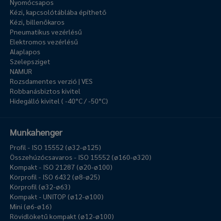
Nyomócsapos
Kézi, kapcsolótáblába építhető
Kézi, billenőkaros
Pneumatikus vezérlésű
Elektromos vezérlésű
Alaplapos
Szelepsziget
NAMUR
Rozsdamentes verzió | VES
Robbanásbiztos kivitel
Hidegálló kivitel ( -40°C / -50°C)
Munkahenger
Profil - ISO 15552 (ø32-ø125)
Összehúzócsavaros - ISO 15552 (ø160-ø320)
Kompakt - ISO 21287 (ø20-ø100)
Körprofil - ISO 6432 (ø8-ø25)
Körprofil (ø32-ø63)
Kompakt - UNITOP (ø12-ø100)
Mini (ø6-ø16)
Rövidlöketű kompakt (ø12-ø100)