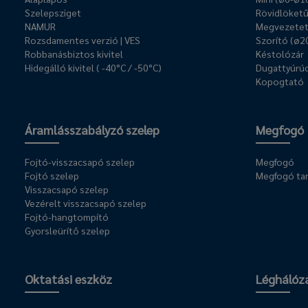
Szelepsziget
Rövidlöket
NAMUR
Megvezetet
Rozsdamentes verzió | VES
Szorító (ø2
Robbanásbiztos kivitel
Késtolózár
Hidegálló kivitel ( -40°C / -50°C)
Dugattyúrúd
Kopogtató
Áramlásszabályzó szelep
Megfogó
Fojtó-visszacsapó szelep
Megfogó
Fojtó szelep
Megfogó ta
Visszacsapó szelep
Vezérelt visszacsapó szelep
Fojtó-hangtompító
Gyorsleürítő szelep
Oktatási eszköz
Léghálóz