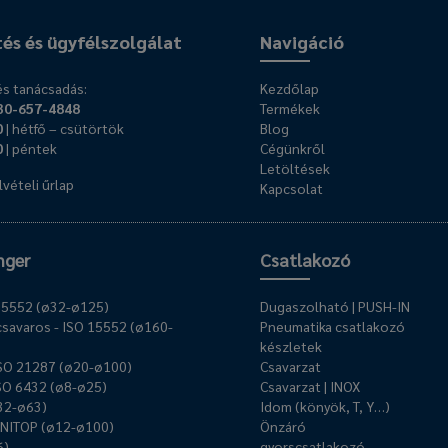
tés és ügyfélszolgálat
Navigáció
s tanácsadás:
Kezdőlap
30-657-4848
Termékek
0
| hétfő – csütörtök
Blog
0
| péntek
Cégünkről
Letöltések
vételi űrlap
Kapcsolat
nger
Csatlakozó
O 15552 (ø32-ø125)
Dugaszolható | PUSH-IN
savaros - ISO 15552 (ø160-
Pneumatika csatlakozó
készletek
ISO 21287 (ø20-ø100)
Csavarzat
ISO 6432 (ø8-ø25)
Csavarzat | INOX
ø32-ø63)
Idom (könyök, T, Y…)
UNITOP (ø12-ø100)
Önzáró
6)
gyorscsatlakozó