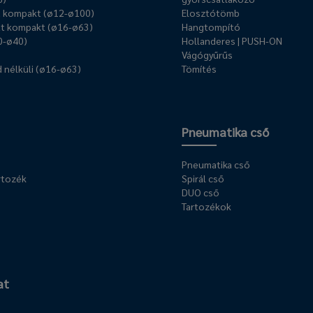
ű kompakt (ø12-ø100)
Elosztótömb
t kompakt (ø16-ø63)
Hangtompító
0-ø40)
Hollanderes | PUSH-ON
Vágógyűrűs
 nélküli (ø16-ø63)
Tömítés
Pneumatika cső
Pneumatika cső
rtozék
Spirál cső
DUO cső
Tartozékok
at