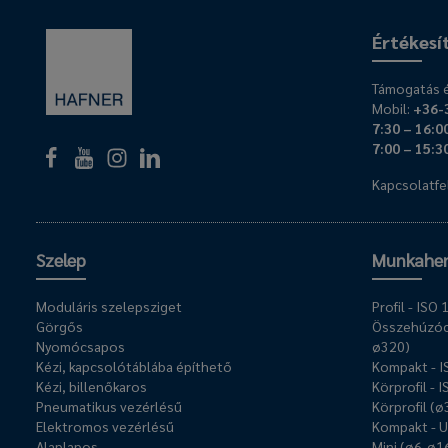
Értékesí
Támogatás é
Mobil:
+36-
7:30 – 16:0
7:00 – 15:3
Kapcsolatfel
Szelep
Munkahe
Moduláris szelepsziget
Profil - IS
Görgős
Összehúzóc
Nyomócsapos
ø320)
Kézi, kapcsolótáblába építhető
Kompakt - 
Kézi, billenőkaros
Körprofil - 
Pneumatikus vezérlésű
Körprofil (
Elektromos vezérlésű
Kompakt - 
Alaplapos
Mini (ø6-ø1