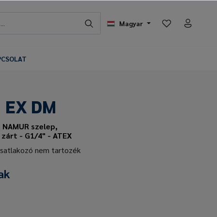
Magyar
PCSOLAT
 EX DM
ű NAMUR szelep,
zárt - G1/4" - ATEX
csatlakozó nem tartozék
ak