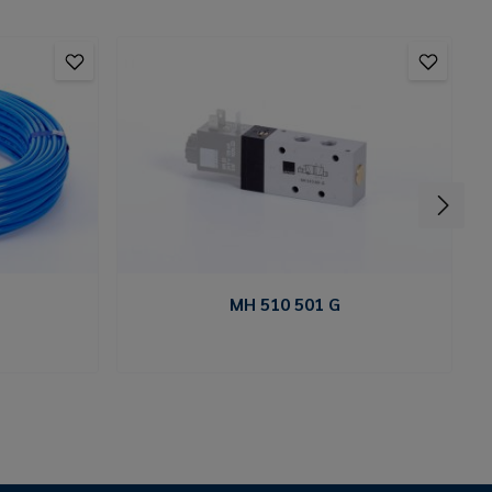
MH 510 501 G