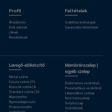
Profil
Feltételek
Áttekintés
Szállítási költségek
Fiók adatok
Garanciális feltételek
Címek
Rendelések
Levegő-előkészítő
Membránszelep |
egyéb szelep
Metal széria
Futura széria | FS
Elektromos vezérlésű
Klasszik széria | A
Pneumatikus vezérlésű
Standard széria | SS
Lábpedálos szelep
Manométer
Kézi tolószelep
Nyomáskapcsoló
Golyóscsap
Proporcionális
Szűrőblokk
szabályzás