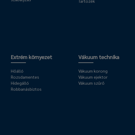
Tartozék
Extrém környezet
Vákuum technika
Hőálló
Vákuum korong
Rozsdamentes
Vákuum ejektor
Hidegálló
Vákuum szűrő
Robbanásbiztos