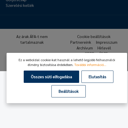
Szerelési kellék
Az árak ÁFA-t nem
Cookie beállítások
tartalmaznak
Partnereink
Impresszum
Archívum
Hírlevél
GDPR
ÁSZF
Ez a weboldal cookie-kat használ a lehető legjobb felhasználói
© 2026 Hafner Pneumatika
élmény biztosítása érdekében.
További információ...
Összes süti elfogadása
Elutasítás
Beállítások