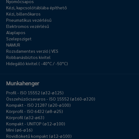
Nyomócsapos
Kézi, kapcsolótáblába építhető
Kézi, billenőkaros
Pneumatikus vezérlésű
Elektromos vezérlésű
Alaplapos
Szelepsziget
NAMUR
Rozsdamentes verzió | VES
Robbanásbiztos kivitel
Hidegálló kivitel ( -40°C / -50°C)
Munkahenger
Profil - ISO 15552 (ø32-ø125)
Összehúzócsavaros - ISO 15552 (ø160-ø320)
Kompakt - ISO 21287 (ø20-ø100)
Körprofil - ISO 6432 (ø8-ø25)
Körprofil (ø32-ø63)
Kompakt - UNITOP (ø12-ø100)
Mini (ø6-ø16)
Rövidlöketű kompakt (ø12-ø100)