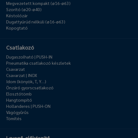
Megvezetett kompakt (ø16-ø63)
Szorító (ø20-ø40)
Késtolózár
Dugattyúrúd nélküli (ø16-ø63)
Kopogtató
Csatlakozó
Dugaszolható | PUSH-IN
Pneumatika csatlakozó készletek
Csavarzat
Csavarzat | INOX
Idom (könyök, T, Y…)
Önzáró gyorscsatlakozó
Elosztótömb
Hangtompító
Hollanderes | PUSH-ON
Vágógyűrűs
Tömítés
Levegő-előkészítő