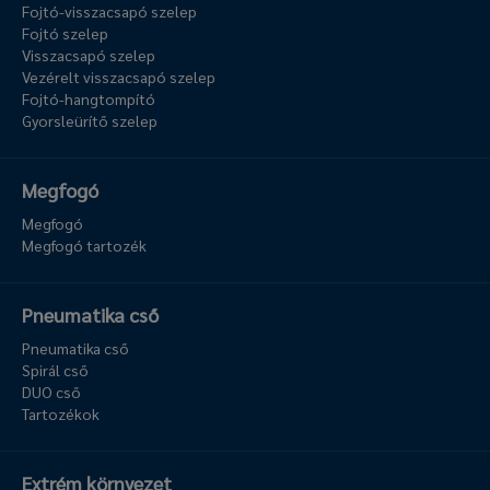
Fojtó-visszacsapó szelep
Fojtó szelep
Visszacsapó szelep
Vezérelt visszacsapó szelep
Fojtó-hangtompító
Gyorsleürítő szelep
Megfogó
Megfogó
Megfogó tartozék
Pneumatika cső
Pneumatika cső
Spirál cső
DUO cső
Tartozékok
Extrém környezet