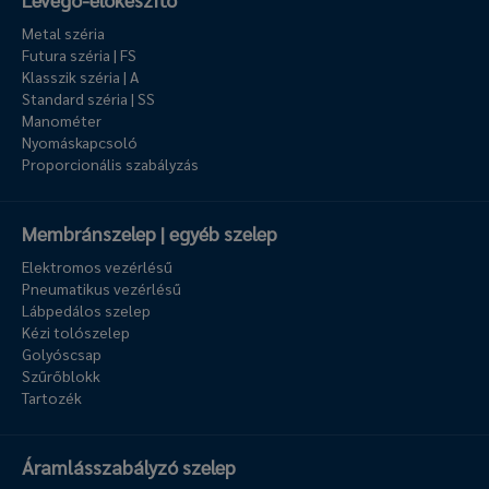
Metal széria
Futura széria | FS
Klasszik széria | A
Standard széria | SS
Manométer
Nyomáskapcsoló
Proporcionális szabályzás
Membránszelep | egyéb szelep
Elektromos vezérlésű
Pneumatikus vezérlésű
Lábpedálos szelep
Kézi tolószelep
Golyóscsap
Szűrőblokk
Tartozék
Áramlásszabályzó szelep