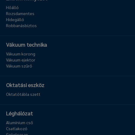
Hőálló
Rozsdamentes
Hidegálló
Robbanásbiztos
Vákuum technika
Vákuum korong
Vákuum ejektor
Vákuum szűrő
Oktatási eszköz
Oktatótábla szett
Léghálózat
Alumínium cső
Csatlakozó
Golyóscsap