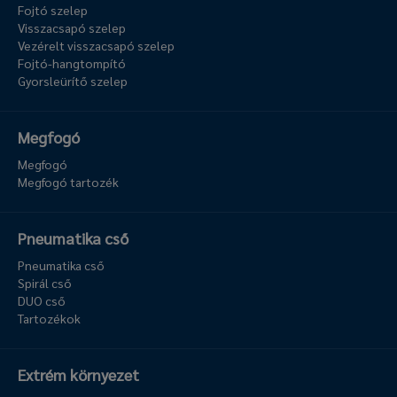
Fojtó szelep
Visszacsapó szelep
Vezérelt visszacsapó szelep
Fojtó-hangtompító
Gyorsleürítő szelep
Megfogó
Megfogó
Megfogó tartozék
Pneumatika cső
Pneumatika cső
Spirál cső
DUO cső
Tartozékok
Extrém környezet