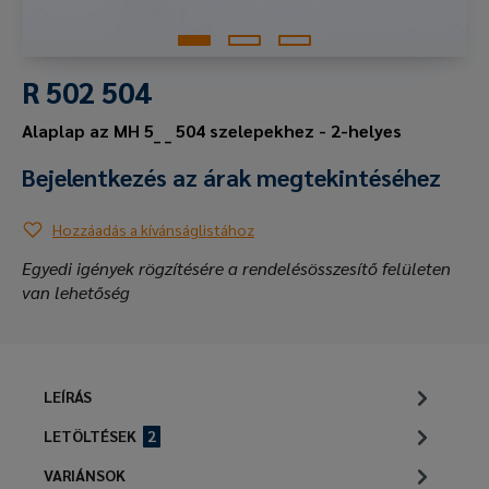
R 502 504
Alaplap az MH 5_ _ 504 szelepekhez - 2-helyes
Bejelentkezés az árak megtekintéséhez
Hozzáadás a kívánságlistához
Egyedi igények rögzítésére a rendelésösszesítő felületen
van lehetőség
LEÍRÁS
LETÖLTÉSEK
2
VARIÁNSOK