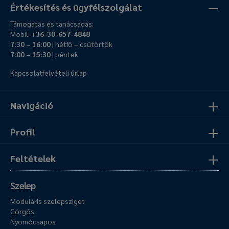
Értékesítés és ügyfélszolgálat
Támogatás és tanácsadás:
Mobil:
+36-30-657-4848
7:30 – 16:00
| hétfő – csütörtök
7:00 – 15:30
| péntek
Kapcsolatfelvételi űrlap
Navigáció
Profil
Feltételek
Szelep
Moduláris szelepsziget
Görgős
Nyomócsapos