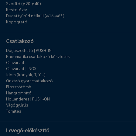
Szorító (ø20-ø40)
Késtolózár
Dugattyúrúd nélküli (ø16-ø63)
Kopogtató
Csatlakozó
Dugaszolható | PUSH-IN
Pneumatika csatlakozó készletek
Csavarzat
Csavarzat | INOX
Idom (könyök, T, Y…)
Önzáró gyorscsatlakozó
Elosztótömb
Hangtompító
Hollanderes | PUSH-ON
Vágógyűrűs
Tömítés
Levegő-előkészítő