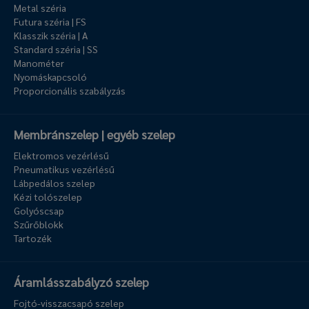
Metal széria
Futura széria | FS
Klasszik széria | A
Standard széria | SS
Manométer
Nyomáskapcsoló
Proporcionális szabályzás
Membránszelep | egyéb szelep
Elektromos vezérlésű
Pneumatikus vezérlésű
Lábpedálos szelep
Kézi tolószelep
Golyóscsap
Szűrőblokk
Tartozék
Áramlásszabályzó szelep
Fojtó-visszacsapó szelep