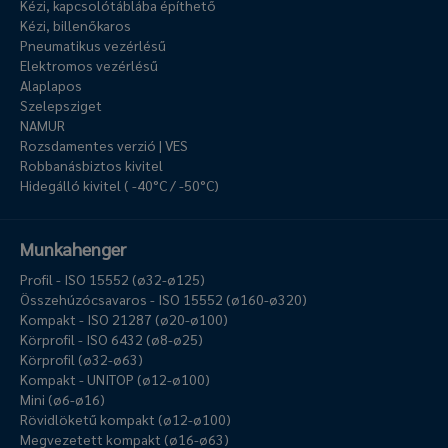
Kézi, kapcsolótáblába építhető
Kézi, billenőkaros
Pneumatikus vezérlésű
Elektromos vezérlésű
Alaplapos
Szelepsziget
NAMUR
Rozsdamentes verzió | VES
Robbanásbiztos kivitel
Hidegálló kivitel ( -40°C / -50°C)
Munkahenger
Profil - ISO 15552 (ø32-ø125)
Összehúzócsavaros - ISO 15552 (ø160-ø320)
Kompakt - ISO 21287 (ø20-ø100)
Körprofil - ISO 6432 (ø8-ø25)
Körprofil (ø32-ø63)
Kompakt - UNITOP (ø12-ø100)
Mini (ø6-ø16)
Rövidlöketű kompakt (ø12-ø100)
Megvezetett kompakt (ø16-ø63)