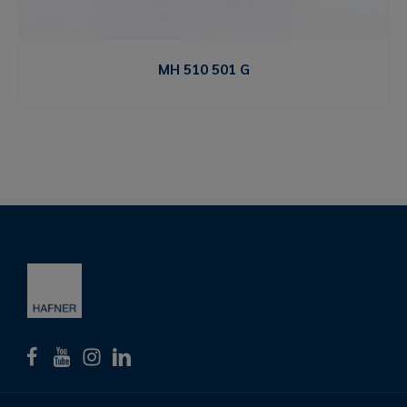
MH 510 501 G