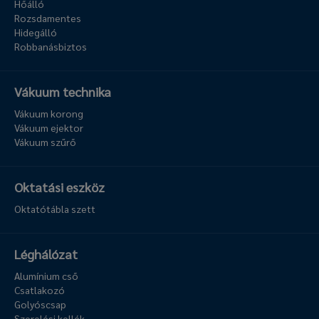
Hőálló
Rozsdamentes
Hidegálló
Robbanásbiztos
Vákuum technika
Vákuum korong
Vákuum ejektor
Vákuum szűrő
Oktatási eszköz
Oktatótábla szett
Léghálózat
Alumínium cső
Csatlakozó
Golyóscsap
Szerelési kellék