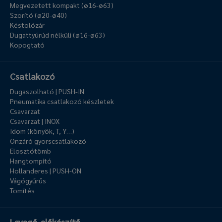
Megvezetett kompakt (ø16-ø63)
Szorító (ø20-ø40)
Késtolózár
Dugattyúrúd nélküli (ø16-ø63)
Kopogtató
Csatlakozó
Dugaszolható | PUSH-IN
Pneumatika csatlakozó készletek
Csavarzat
Csavarzat | INOX
Idom (könyök, T, Y…)
Önzáró gyorscsatlakozó
Elosztótömb
Hangtompító
Hollanderes | PUSH-ON
Vágógyűrűs
Tömítés
Levegő-előkészítő