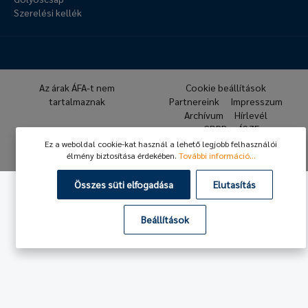
Szerelési kellék
Az árak ÁFA-t nem
Cookie beállítások
tartalmaznak
Partnereink
Impresszum
Archívum
Hírlevél
GDPR
ÁSZF
Ez a weboldal cookie-kat használ a lehető legjobb felhasználói
© 2026 Hafner Pneumatika
élmény biztosítása érdekében.
További információ...
Összes süti elfogadása
Elutasítás
Beállítások