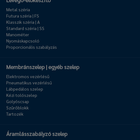
Metal széria
Futura széria | FS
Klasszik széria | A
Standard széria | SS
Manométer
Nyomáskapcsoló
Proporcionális szabályzás
Membránszelep | egyéb szelep
Elektromos vezérlésű
Pneumatikus vezérlésű
Lábpedálos szelep
Kézi tolószelep
Golyóscsap
Szűrőblokk
Tartozék
Áramlásszabályzó szelep