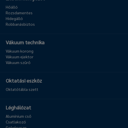
Hőálló
Rozsdamentes
Hidegálló
Robbanásbiztos
Vákuum technika
Vákuum korong
Vákuum ejektor
Vákuum szűrő
Oktatási eszköz
Oktatótábla szett
Léghálózat
Alumínium cső
Csatlakozó
Golyóscsap