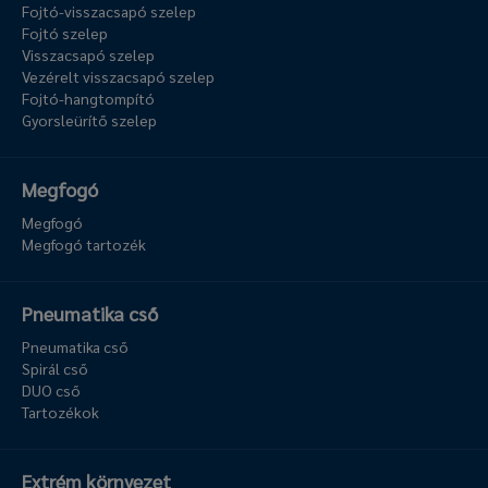
Fojtó-visszacsapó szelep
Fojtó szelep
Visszacsapó szelep
Vezérelt visszacsapó szelep
Fojtó-hangtompító
Gyorsleürítő szelep
Megfogó
Megfogó
Megfogó tartozék
Pneumatika cső
Pneumatika cső
Spirál cső
DUO cső
Tartozékok
Extrém környezet