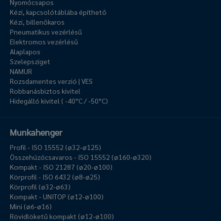
Nyomócsapos
Kézi, kapcsolótáblába építhető
Kézi, billenőkaros
Pneumatikus vezérlésű
Elektromos vezérlésű
Alaplapos
Szelepsziget
NAMUR
Rozsdamentes verzió | VES
Robbanásbiztos kivitel
Hidegálló kivitel ( -40°C / -50°C)
Munkahenger
Profil - ISO 15552 (ø32-ø125)
Összehúzócsavaros - ISO 15552 (ø160-ø320)
Kompakt - ISO 21287 (ø20-ø100)
Körprofil - ISO 6432 (ø8-ø25)
Körprofil (ø32-ø63)
Kompakt - UNITOP (ø12-ø100)
Mini (ø6-ø16)
Rövidlöketű kompakt (ø12-ø100)