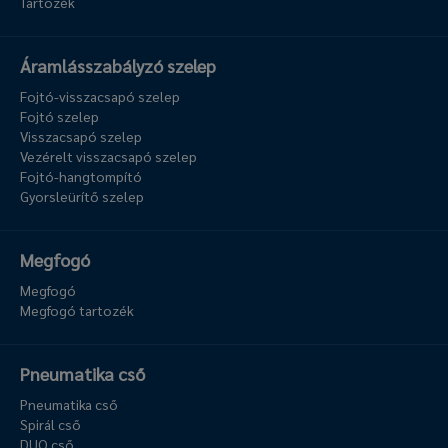
Tartozék
Áramlásszabályzó szelep
Fojtó-visszacsapó szelep
Fojtó szelep
Visszacsapó szelep
Vezérelt visszacsapó szelep
Fojtó-hangtompító
Gyorsleürítő szelep
Megfogó
Megfogó
Megfogó tartozék
Pneumatika cső
Pneumatika cső
Spirál cső
DUO cső