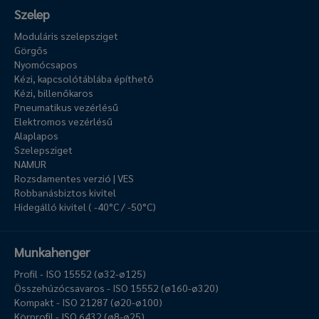
Szelep
Moduláris szelepsziget
Görgős
Nyomócsapos
Kézi, kapcsolótáblába építhető
Kézi, billenőkaros
Pneumatikus vezérlésű
Elektromos vezérlésű
Alaplapos
Szelepsziget
NAMUR
Rozsdamentes verzió | VES
Robbanásbiztos kivitel
Hidegálló kivitel ( -40°C / -50°C)
Munkahenger
Profil - ISO 15552 (ø32-ø125)
Összehúzócsavaros - ISO 15552 (ø160-ø320)
Kompakt - ISO 21287 (ø20-ø100)
Körprofil - ISO 6432 (ø8-ø25)