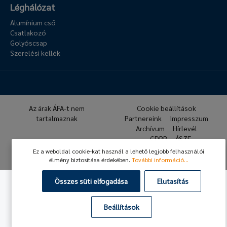
Léghálózat
Alumínium cső
Csatlakozó
Golyóscsap
Szerelési kellék
Az árak ÁFA-t nem
Cookie beállítások
tartalmaznak
Partnereink
Impresszum
Archívum
Hírlevél
GDPR
ÁSZF
Ez a weboldal cookie-kat használ a lehető legjobb felhasználói
© 2026 Hafner Pneumatika
élmény biztosítása érdekében.
További információ...
Összes süti elfogadása
Elutasítás
Beállítások