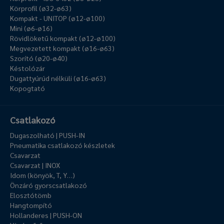
Körprofil (ø32-ø63)
Kompakt - UNITOP (ø12-ø100)
Mini (ø6-ø16)
Rövidlöketű kompakt (ø12-ø100)
Megvezetett kompakt (ø16-ø63)
Szorító (ø20-ø40)
Késtolózár
Dugattyúrúd nélküli (ø16-ø63)
Kopogtató
Csatlakozó
Dugaszolható | PUSH-IN
Pneumatika csatlakozó készletek
Csavarzat
Csavarzat | INOX
Idom (könyök, T, Y…)
Önzáró gyorscsatlakozó
Elosztótömb
Hangtompító
Hollanderes | PUSH-ON