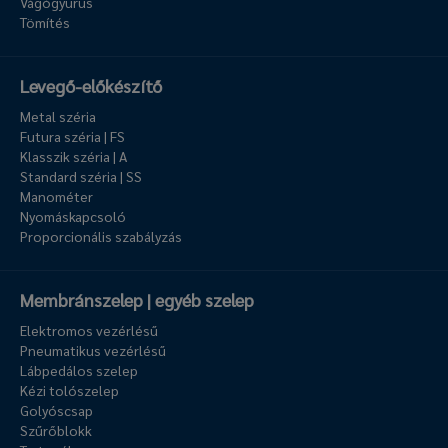
Vágógyűrűs
Tömítés
Levegő-előkészítő
Metal széria
Futura széria | FS
Klasszik széria | A
Standard széria | SS
Manométer
Nyomáskapcsoló
Proporcionális szabályzás
Membránszelep | egyéb szelep
Elektromos vezérlésű
Pneumatikus vezérlésű
Lábpedálos szelep
Kézi tolószelep
Golyóscsap
Szűrőblokk