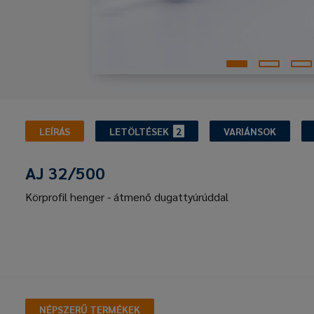
LEÍRÁS
LETÖLTÉSEK
2
VARIÁNSOK
AJ 32/500
Körprofil henger - átmenő dugattyúrúddal
NÉPSZERŰ TERMÉKEK