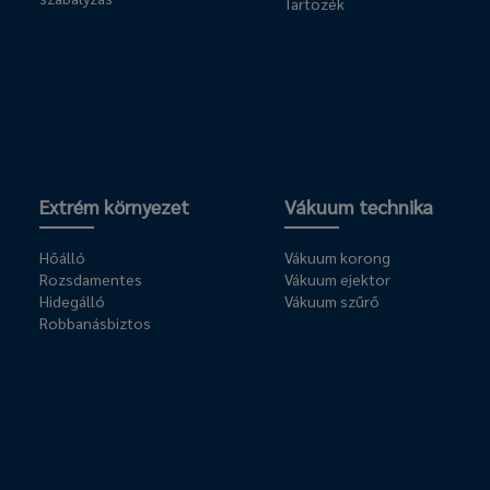
Tartozék
Extrém környezet
Vákuum technika
Hőálló
Vákuum korong
Rozsdamentes
Vákuum ejektor
Hidegálló
Vákuum szűrő
Robbanásbiztos