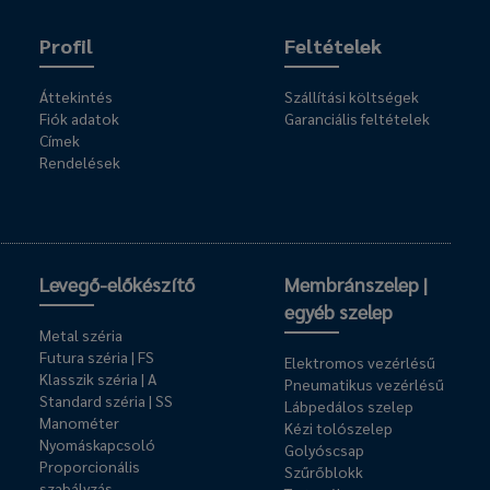
Profil
Feltételek
Áttekintés
Szállítási költségek
Fiók adatok
Garanciális feltételek
Címek
Rendelések
Levegő-előkészítő
Membránszelep |
egyéb szelep
Metal széria
Futura széria | FS
Elektromos vezérlésű
Klasszik széria | A
Pneumatikus vezérlésű
Standard széria | SS
Lábpedálos szelep
Manométer
Kézi tolószelep
Nyomáskapcsoló
Golyóscsap
Proporcionális
Szűrőblokk
szabályzás