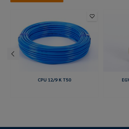
CPU 12/9 K T50
EG