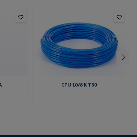
A
CPU 10/8 K T50