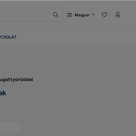
Magyar
PCSOLAT
dugattyúrúddal
ak