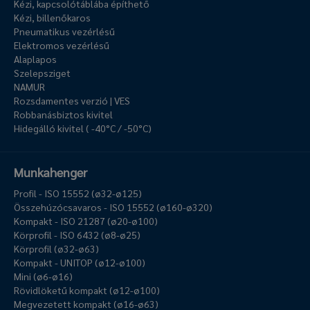
Kézi, kapcsolótáblába építhető
Kézi, billenőkaros
Pneumatikus vezérlésű
Elektromos vezérlésű
Alaplapos
Szelepsziget
NAMUR
Rozsdamentes verzió | VES
Robbanásbiztos kivitel
Hidegálló kivitel ( -40°C / -50°C)
Munkahenger
Profil - ISO 15552 (ø32-ø125)
Összehúzócsavaros - ISO 15552 (ø160-ø320)
Kompakt - ISO 21287 (ø20-ø100)
Körprofil - ISO 6432 (ø8-ø25)
Körprofil (ø32-ø63)
Kompakt - UNITOP (ø12-ø100)
Mini (ø6-ø16)
Rövidlöketű kompakt (ø12-ø100)
Megvezetett kompakt (ø16-ø63)