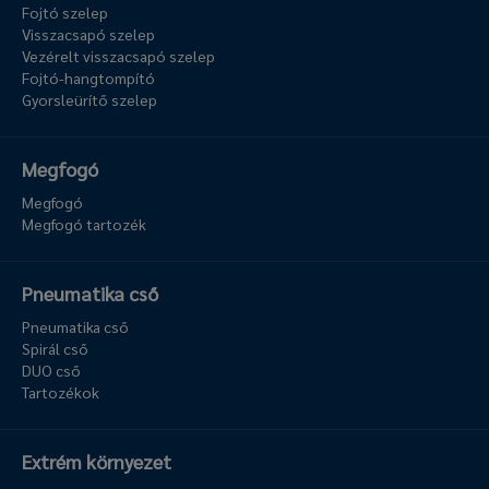
Fojtó szelep
Visszacsapó szelep
Vezérelt visszacsapó szelep
Fojtó-hangtompító
Gyorsleürítő szelep
Megfogó
Megfogó
Megfogó tartozék
Pneumatika cső
Pneumatika cső
Spirál cső
DUO cső
Tartozékok
Extrém környezet