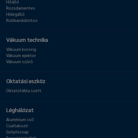
Hőálló
Rozsdamentes
Hidegálló
Robbanásbiztos
Vákuum technika
Vákuum korong
Vákuum ejektor
Vákuum szűrő
Oktatási eszköz
Oktatótábla szett
Léghálózat
Alumínium cső
Csatlakozó
Golyóscsap
Szerelési kellék