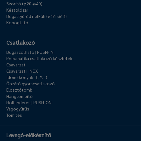
Szorító (ø20-ø40)
Késtolózár
Dugattyúrúd nélküli (ø16-ø63)
Kopogtató
Csatlakozó
Dugaszolható | PUSH-IN
Pneumatika csatlakozó készletek
Csavarzat
Csavarzat | INOX
Idom (könyök, T, Y…)
Önzáró gyorscsatlakozó
Elosztótömb
Hangtompító
Hollanderes | PUSH-ON
Vágógyűrűs
Tömítés
Levegő-előkészítő