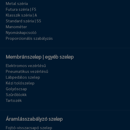
Metal széria
Futura széria | FS
Klasszik széria | A
Standard széria | SS
Manométer
Nyomáskapcsoló
Proporcionális szabályzás
Membránszelep | egyéb szelep
Elektromos vezérlésű
Pneumatikus vezérlésű
Lábpedálos szelep
Kézi tolószelep
Golyóscsap
Szűrőblokk
Tartozék
Áramlásszabályzó szelep
Fojtó-visszacsapó szelep