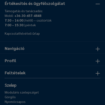
Értékesítés és ügyfélszolgálat
Támogatás és tanácsadás:
Mobil:
+36-30-657-4848
7:30 – 16:00
| hétfő – csütörtök
7:00 – 15:30
| péntek
Kapcsolatfelvételi űrlap
Navigáció
Profil
Feltételek
Szelep
Moduláris szelepsziget
Görgős
Nyomócsapos