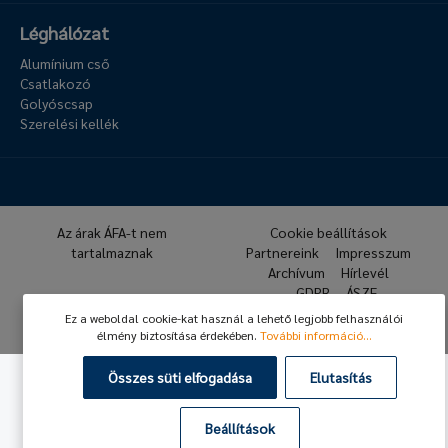
Léghálózat
Alumínium cső
Csatlakozó
Golyóscsap
Szerelési kellék
Az árak ÁFA-t nem
Cookie beállítások
tartalmaznak
Partnereink
Impresszum
Archívum
Hírlevél
GDPR
ÁSZF
Ez a weboldal cookie-kat használ a lehető legjobb felhasználói
© 2026 Hafner Pneumatika
élmény biztosítása érdekében.
További információ...
Összes süti elfogadása
Elutasítás
Beállítások