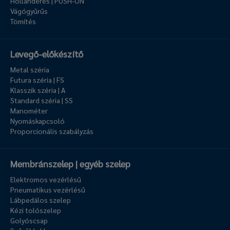
Hollanderes | PUSH-ON
Vágógyűrűs
Tömítés
Levegő-előkészítő
Metal széria
Futura széria | FS
Klasszik széria | A
Standard széria | SS
Manométer
Nyomáskapcsoló
Proporcionális szabályzás
Membránszelep | egyéb szelep
Elektromos vezérlésű
Pneumatikus vezérlésű
Lábpedálos szelep
Kézi tolószelep
Golyóscsap