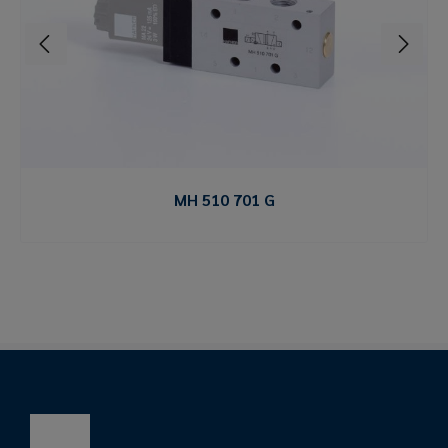
MH 510 701 G