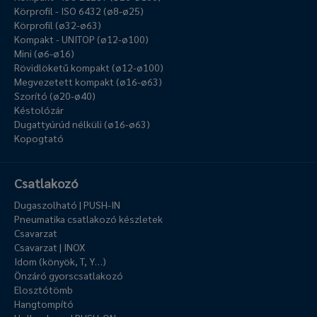
Körprofil - ISO 6432 (ø8-ø25)
Körprofil (ø32-ø63)
Kompakt - UNITOP (ø12-ø100)
Mini (ø6-ø16)
Rövidlöketű kompakt (ø12-ø100)
Megvezetett kompakt (ø16-ø63)
Szorító (ø20-ø40)
Késtolózár
Dugattyúrúd nélküli (ø16-ø63)
Kopogtató
Csatlakozó
Dugaszolható | PUSH-IN
Pneumatika csatlakozó készletek
Csavarzat
Csavarzat | INOX
Idom (könyök, T, Y…)
Önzáró gyorscsatlakozó
Elosztótömb
Hangtompító