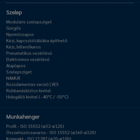
Szelep
Moduláris szelepsziget
Görgős
Nyomócsapos
Kézi, kapcsolótáblába építhető
Kézi, billenőkaros
Pneumatikus vezérlésű
Elektromos vezérlésű
Alaplapos
Szelepsziget
NAMUR
Rozsdamentes verzió | VES
Robbanásbiztos kivitel
Hidegálló kivitel ( -40°C / -50°C)
Munkahenger
Profil - ISO 15552 (ø32-ø125)
Összehúzócsavaros - ISO 15552 (ø160-ø320)
Kompakt - ISO 21287 (ø20-ø100)