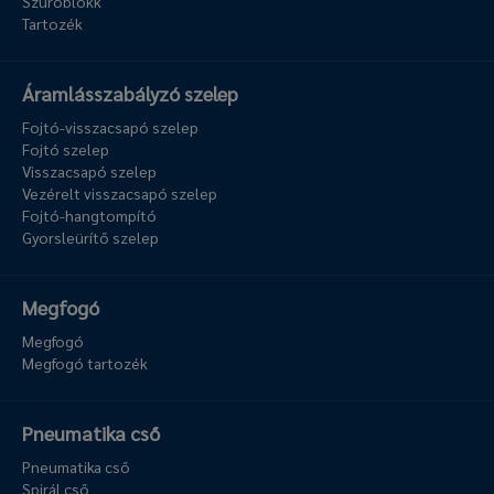
Szűrőblokk
Tartozék
Áramlásszabályzó szelep
Fojtó-visszacsapó szelep
Fojtó szelep
Visszacsapó szelep
Vezérelt visszacsapó szelep
Fojtó-hangtompító
Gyorsleürítő szelep
Megfogó
Megfogó
Megfogó tartozék
Pneumatika cső
Pneumatika cső
Spirál cső