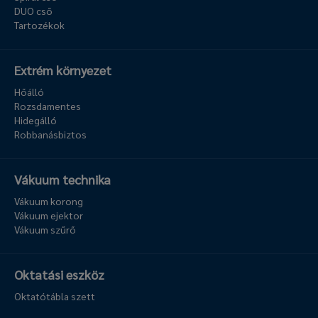
DUO cső
Tartozékok
Extrém környezet
Hőálló
Rozsdamentes
Hidegálló
Robbanásbiztos
Vákuum technika
Vákuum korong
Vákuum ejektor
Vákuum szűrő
Oktatási eszköz
Oktatótábla szett