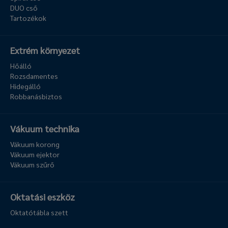
DUO cső
Tartozékok
Extrém környezet
Hőálló
Rozsdamentes
Hidegálló
Robbanásbiztos
Vákuum technika
Vákuum korong
Vákuum ejektor
Vákuum szűrő
Oktatási eszköz
Oktatótábla szett