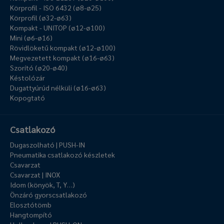
Körprofil - ISO 6432 (ø8-ø25)
Körprofil (ø32-ø63)
Kompakt - UNITOP (ø12-ø100)
Mini (ø6-ø16)
Rövidlöketű kompakt (ø12-ø100)
Megvezetett kompakt (ø16-ø63)
Szorító (ø20-ø40)
Késtolózár
Dugattyúrúd nélküli (ø16-ø63)
Kopogtató
Csatlakozó
Dugaszolható | PUSH-IN
Pneumatika csatlakozó készletek
Csavarzat
Csavarzat | INOX
Idom (könyök, T, Y…)
Önzáró gyorscsatlakozó
Elosztótömb
Hangtompító