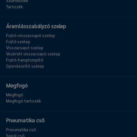
Szűrőblokk
Tartozék
Áramlásszabályzó szelep
Fojtó-visszacsapó szelep
Fojtó szelep
Visszacsapó szelep
Vezérelt visszacsapó szelep
Fojtó-hangtompító
Gyorsleürítő szelep
Megfogó
Megfogó
Megfogó tartozék
Pneumatika cső
Pneumatika cső
Spirál cső