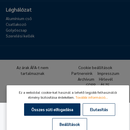
Léghálózat
Alumínium cső
Csatlakozó
Golyóscsap
Szerelési kellék
Az árak ÁFA-t nem
Cookie beállítások
tartalmaznak
Partnereink
Impresszum
Archívum
Hírlevél
GDPR
ÁSZF
Ez a weboldal cookie-kat használ a lehető legjobb felhasználói
© 2026 Hafner Pneumatika
élmény biztosítása érdekében.
További információ...
Összes süti elfogadása
Elutasítás
Beállítások