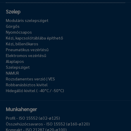
Szelep
Moduláris szelepsziget
Görgős
Nyomócsapos
Kézi, kapcsolótáblába építhető
Kézi, billenőkaros
Pneumatikus vezérlésű
Elektromos vezérlésű
Alaplapos
Szelepsziget
NAMUR
Rozsdamentes verzió | VES
Robbanásbiztos kivitel
Hidegálló kivitel ( -40°C / -50°C)
Munkahenger
Profil - ISO 15552 (ø32-ø125)
Összehúzócsavaros - ISO 15552 (ø160-ø320)
Kompakt - ISO 21287 (ø20-ø100)