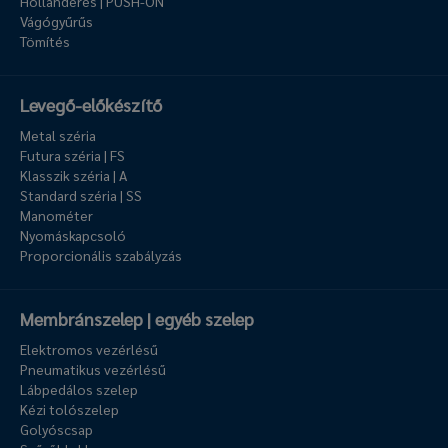
Hollanderes | PUSH-ON
Vágógyűrűs
Tömítés
Levegő-előkészítő
Metal széria
Futura széria | FS
Klasszik széria | A
Standard széria | SS
Manométer
Nyomáskapcsoló
Proporcionális szabályzás
Membránszelep | egyéb szelep
Elektromos vezérlésű
Pneumatikus vezérlésű
Lábpedálos szelep
Kézi tolószelep
Golyóscsap