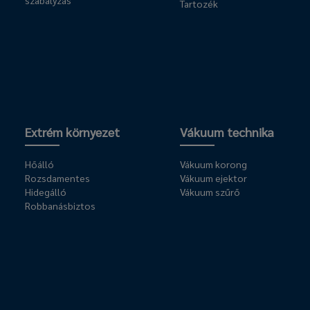
szabályzás
Tartozék
Extrém környezet
Vákuum technika
Hőálló
Vákuum korong
Rozsdamentes
Vákuum ejektor
Hidegálló
Vákuum szűrő
Robbanásbiztos