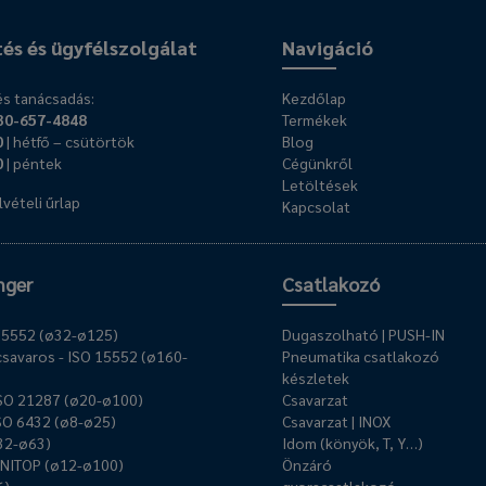
tés és ügyfélszolgálat
Navigáció
s tanácsadás:
Kezdőlap
30-657-4848
Termékek
0
| hétfő – csütörtök
Blog
0
| péntek
Cégünkről
Letöltések
vételi űrlap
Kapcsolat
nger
Csatlakozó
O 15552 (ø32-ø125)
Dugaszolható | PUSH-IN
savaros - ISO 15552 (ø160-
Pneumatika csatlakozó
készletek
ISO 21287 (ø20-ø100)
Csavarzat
ISO 6432 (ø8-ø25)
Csavarzat | INOX
ø32-ø63)
Idom (könyök, T, Y…)
UNITOP (ø12-ø100)
Önzáró