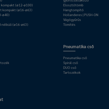
6)
gyorscsatlakozó
ű kompakt (ø12-ø100)
Elosztótömb
t kompakt (ø16-ø63)
Hangtompító
0-ø40)
Hollanderes | PUSH-ON
Vágógyűrűs
 nélküli (ø16-ø63)
Tömítés
Pneumatika cső
Pneumatika cső
rtozék
Spirál cső
DUO cső
Tartozékok
at