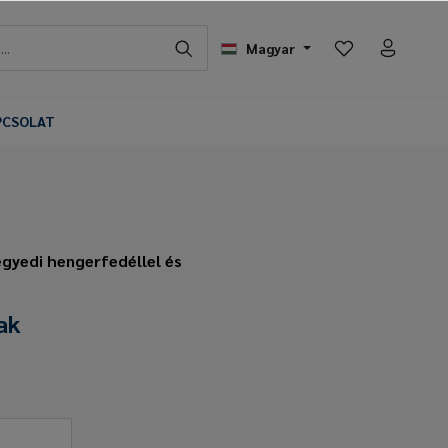
Magyar
PCSOLAT
egyedi hengerfedéllel és
ak