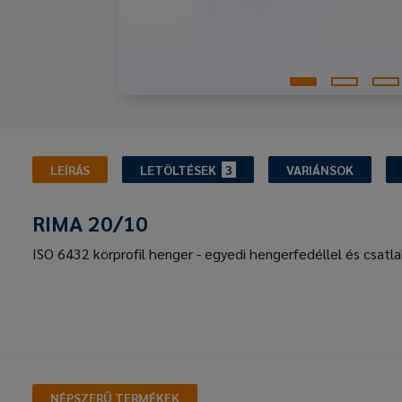
LEÍRÁS
LETÖLTÉSEK
3
VARIÁNSOK
RIMA 20/10
ISO 6432 körprofil henger - egyedi hengerfedéllel és csatl
NÉPSZERŰ TERMÉKEK