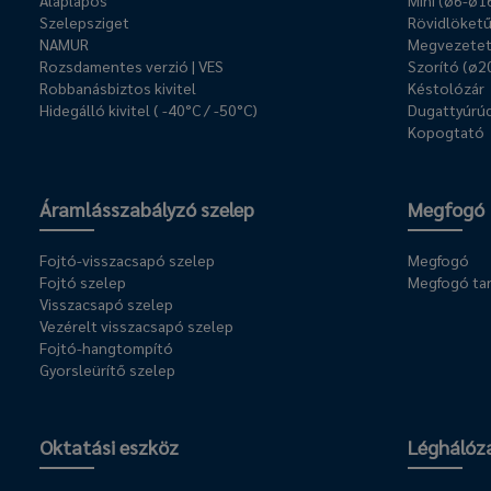
Alaplapos
Mini (ø6-ø1
Szelepsziget
Rövidlöket
NAMUR
Megvezetet
Rozsdamentes verzió | VES
Szorító (ø2
Robbanásbiztos kivitel
Késtolózár
Hidegálló kivitel ( -40°C / -50°C)
Dugattyúrúd
Kopogtató
Áramlásszabályzó szelep
Megfogó
Fojtó-visszacsapó szelep
Megfogó
Fojtó szelep
Megfogó ta
Visszacsapó szelep
Vezérelt visszacsapó szelep
Fojtó-hangtompító
Gyorsleürítő szelep
Oktatási eszköz
Léghálóz