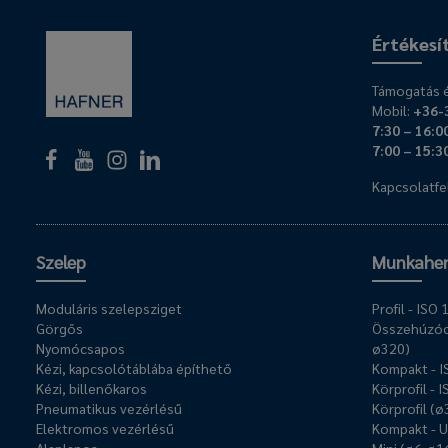
Értékesí
Támogatás é
Mobil:
+36-
7:30 – 16:0
7:00 – 15:3
Kapcsolatfel
Szelep
Munkahe
Moduláris szelepsziget
Profil - IS
Görgős
Összehúzóc
Nyomócsapos
ø320)
Kézi, kapcsolótáblába építhető
Kompakt - 
Kézi, billenőkaros
Körprofil - 
Pneumatikus vezérlésű
Körprofil (
Elektromos vezérlésű
Kompakt - 