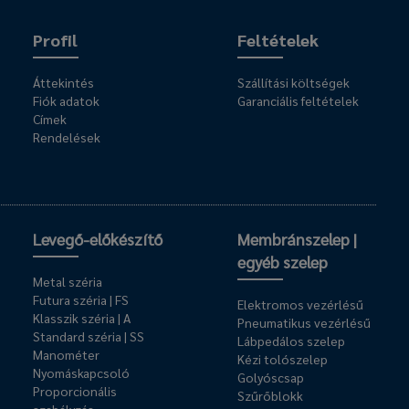
Profil
Feltételek
Áttekintés
Szállítási költségek
Fiók adatok
Garanciális feltételek
Címek
Rendelések
Levegő-előkészítő
Membránszelep |
egyéb szelep
Metal széria
Futura széria | FS
Elektromos vezérlésű
Klasszik széria | A
Pneumatikus vezérlésű
Standard széria | SS
Lábpedálos szelep
Manométer
Kézi tolószelep
Nyomáskapcsoló
Golyóscsap
Proporcionális
Szűrőblokk