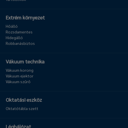
Extrém környezet
Hőálló
Rozsdamentes
Hidegálló
Robbanásbiztos
Vákuum technika
Vákuum korong
Vákuum ejektor
Vákuum szűrő
Oktatási eszköz
Oktatótábla szett
Léghálózat