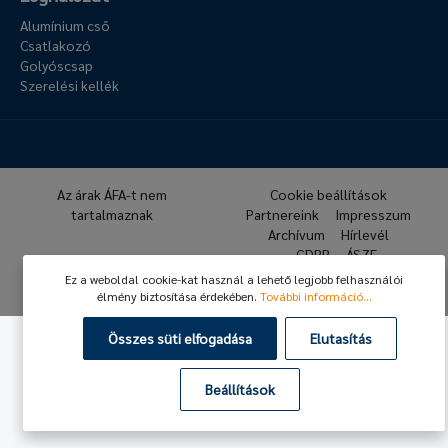
Alumínium cső
Csatlakozó
Golyóscsap
Szerelési kellék
Az árak ÁFA-t nem
Cookie beállítások
tartalmaznak
Partnereink
Impresszum
Archívum
Hírlevél
GDPR
ÁSZF
Ez a weboldal cookie-kat használ a lehető legjobb felhasználói
© 2026 Hafner Pneumatika
élmény biztosítása érdekében.
További információ...
Összes süti elfogadása
Elutasítás
Beállítások