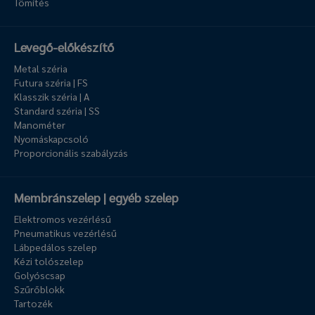
Tömítés
Levegő-előkészítő
Metal széria
Futura széria | FS
Klasszik széria | A
Standard széria | SS
Manométer
Nyomáskapcsoló
Proporcionális szabályzás
Membránszelep | egyéb szelep
Elektromos vezérlésű
Pneumatikus vezérlésű
Lábpedálos szelep
Kézi tolószelep
Golyóscsap
Szűrőblokk
Tartozék