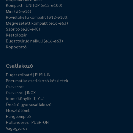
Kompakt - UNITOP (ø12-ø100)
Mini (ø6-ø16)
Rövidlöketű kompakt (ø12-ø100)
Megvezetett kompakt (ø16-ø63)
Szorító (ø20-ø40)
Késtolózár
Dugattyúrúd nélküli (ø16-ø63)
Kopogtató
Csatlakozó
Dugaszolható | PUSH-IN
Pneumatika csatlakozó készletek
Csavarzat
Csavarzat | INOX
Idom (könyök, T, Y…)
Önzáró gyorscsatlakozó
Elosztótömb
Hangtompító
Hollanderes | PUSH-ON
Vágógyűrűs