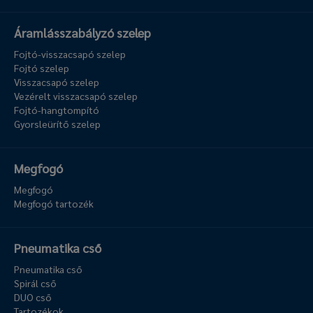
Áramlásszabályzó szelep
Fojtó-visszacsapó szelep
Fojtó szelep
Visszacsapó szelep
Vezérelt visszacsapó szelep
Fojtó-hangtompító
Gyorsleürítő szelep
Megfogó
Megfogó
Megfogó tartozék
Pneumatika cső
Pneumatika cső
Spirál cső
DUO cső
Tartozékok