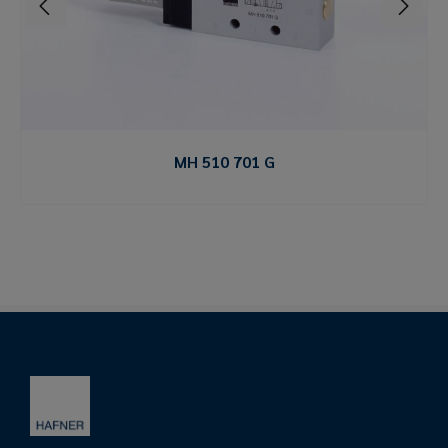
MH 510 701 G