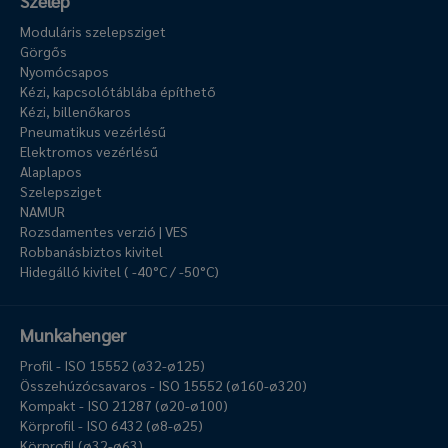
Szelep
Moduláris szelepsziget
Görgős
Nyomócsapos
Kézi, kapcsolótáblába építhető
Kézi, billenőkaros
Pneumatikus vezérlésű
Elektromos vezérlésű
Alaplapos
Szelepsziget
NAMUR
Rozsdamentes verzió | VES
Robbanásbiztos kivitel
Hidegálló kivitel ( -40°C / -50°C)
Munkahenger
Profil - ISO 15552 (ø32-ø125)
Összehúzócsavaros - ISO 15552 (ø160-ø320)
Kompakt - ISO 21287 (ø20-ø100)
Körprofil - ISO 6432 (ø8-ø25)
Körprofil (ø32-ø63)