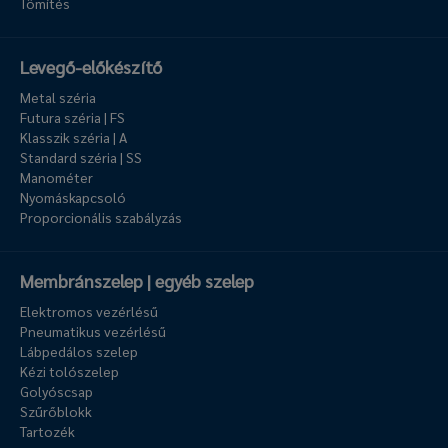
Tömítés
Levegő-előkészítő
Metal széria
Futura széria | FS
Klasszik széria | A
Standard széria | SS
Manométer
Nyomáskapcsoló
Proporcionális szabályzás
Membránszelep | egyéb szelep
Elektromos vezérlésű
Pneumatikus vezérlésű
Lábpedálos szelep
Kézi tolószelep
Golyóscsap
Szűrőblokk
Tartozék