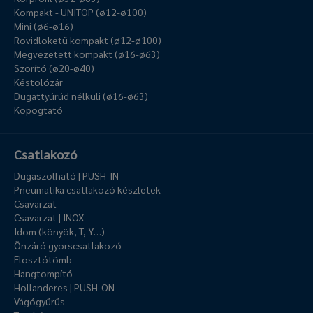
Kompakt - UNITOP (ø12-ø100)
Mini (ø6-ø16)
Rövidlöketű kompakt (ø12-ø100)
Megvezetett kompakt (ø16-ø63)
Szorító (ø20-ø40)
Késtolózár
Dugattyúrúd nélküli (ø16-ø63)
Kopogtató
Csatlakozó
Dugaszolható | PUSH-IN
Pneumatika csatlakozó készletek
Csavarzat
Csavarzat | INOX
Idom (könyök, T, Y…)
Önzáró gyorscsatlakozó
Elosztótömb
Hangtompító
Hollanderes | PUSH-ON
Vágógyűrűs