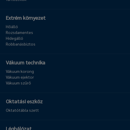
Extrém környezet
Hőálló
Rozsdamentes
Hidegálló
Robbanásbiztos
Vákuum technika
Vákuum korong
Vákuum ejektor
Vákuum szűrő
Oktatási eszköz
Oktatótábla szett
Léghálózat