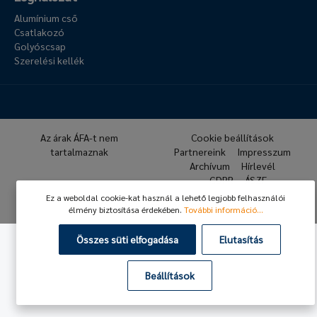
Alumínium cső
Csatlakozó
Golyóscsap
Szerelési kellék
Az árak ÁFA-t nem
Cookie beállítások
tartalmaznak
Partnereink
Impresszum
Archívum
Hírlevél
GDPR
ÁSZF
Ez a weboldal cookie-kat használ a lehető legjobb felhasználói
© 2026 Hafner Pneumatika
élmény biztosítása érdekében.
További információ...
Összes süti elfogadása
Elutasítás
Beállítások