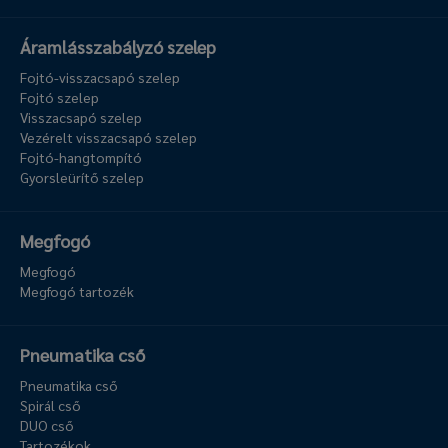
Áramlásszabályzó szelep
Fojtó-visszacsapó szelep
Fojtó szelep
Visszacsapó szelep
Vezérelt visszacsapó szelep
Fojtó-hangtompító
Gyorsleürítő szelep
Megfogó
Megfogó
Megfogó tartozék
Pneumatika cső
Pneumatika cső
Spirál cső
DUO cső
Tartozékok