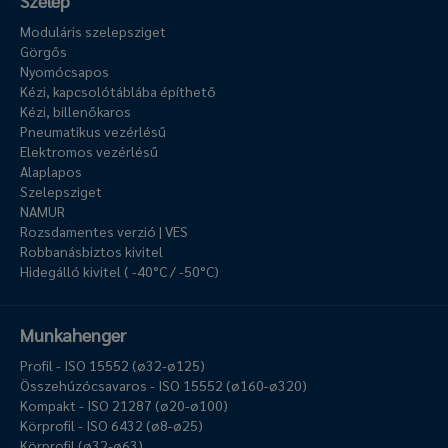
Szelep
Moduláris szelepsziget
Görgős
Nyomócsapos
Kézi, kapcsolótáblába építhető
Kézi, billenőkaros
Pneumatikus vezérlésű
Elektromos vezérlésű
Alaplapos
Szelepsziget
NAMUR
Rozsdamentes verzió | VES
Robbanásbiztos kivitel
Hidegálló kivitel ( -40°C / -50°C)
Munkahenger
Profil - ISO 15552 (ø32-ø125)
Összehúzócsavaros - ISO 15552 (ø160-ø320)
Kompakt - ISO 21287 (ø20-ø100)
Körprofil - ISO 6432 (ø8-ø25)
Körprofil (ø32-ø63)