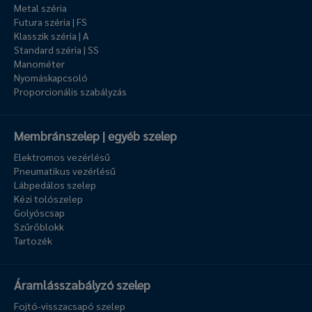
Metal széria
Futura széria | FS
Klasszik széria | A
Standard széria | SS
Manométer
Nyomáskapcsoló
Proporcionális szabályzás
Membránszelep | egyéb szelep
Elektromos vezérlésű
Pneumatikus vezérlésű
Lábpedálos szelep
Kézi tolószelep
Golyóscsap
Szűrőblokk
Tartozék
Áramlásszabályzó szelep
Fojtó-visszacsapó szelep