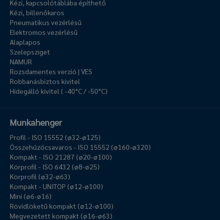
Kézi, kapcsolótáblába építhető
Kézi, billenőkaros
Pneumatikus vezérlésű
Elektromos vezérlésű
Alaplapos
Szelepsziget
NAMUR
Rozsdamentes verzió | VES
Robbanásbiztos kivitel
Hidegálló kivitel ( -40°C / -50°C)
Munkahenger
Profil - ISO 15552 (ø32-ø125)
Összehúzócsavaros - ISO 15552 (ø160-ø320)
Kompakt - ISO 21287 (ø20-ø100)
Körprofil - ISO 6432 (ø8-ø25)
Körprofil (ø32-ø63)
Kompakt - UNITOP (ø12-ø100)
Mini (ø6-ø16)
Rövidlöketű kompakt (ø12-ø100)
Megvezetett kompakt (ø16-ø63)