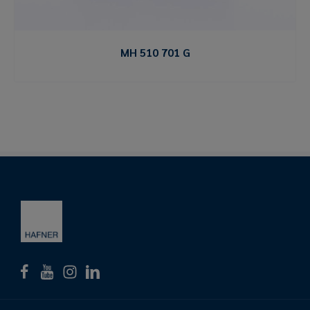
MH 510 701 G