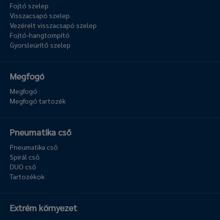
Fojtó szelep
Visszacsapó szelep
Vezérelt visszacsapó szelep
Fojtó-hangtompító
Gyorsleürítő szelep
Megfogó
Megfogó
Megfogó tartozék
Pneumatika cső
Pneumatika cső
Spirál cső
DUO cső
Tartozékok
Extrém környezet