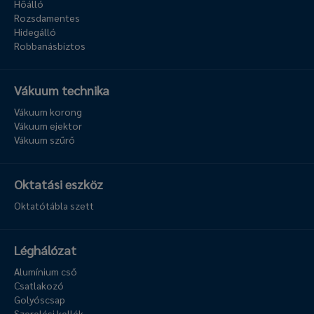
Hőálló
Rozsdamentes
Hidegálló
Robbanásbiztos
Vákuum technika
Vákuum korong
Vákuum ejektor
Vákuum szűrő
Oktatási eszköz
Oktatótábla szett
Léghálózat
Alumínium cső
Csatlakozó
Golyóscsap
Szerelési kellék