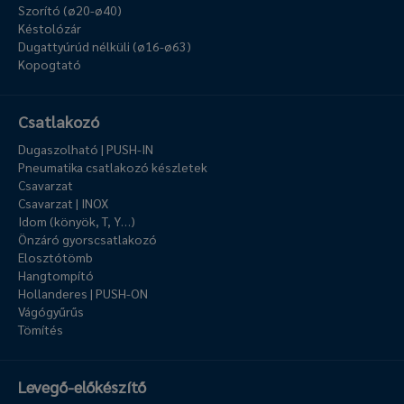
Szorító (ø20-ø40)
Késtolózár
Dugattyúrúd nélküli (ø16-ø63)
Kopogtató
Csatlakozó
Dugaszolható | PUSH-IN
Pneumatika csatlakozó készletek
Csavarzat
Csavarzat | INOX
Idom (könyök, T, Y…)
Önzáró gyorscsatlakozó
Elosztótömb
Hangtompító
Hollanderes | PUSH-ON
Vágógyűrűs
Tömítés
Levegő-előkészítő