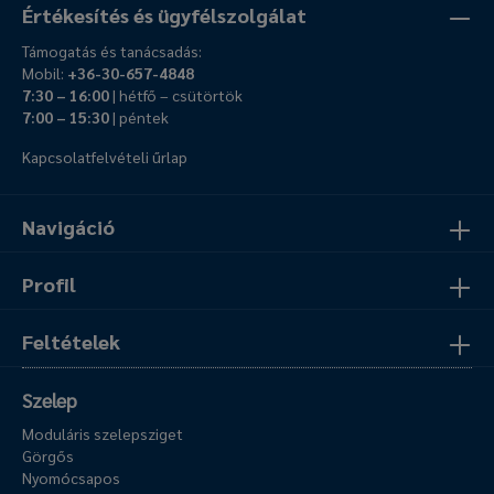
Értékesítés és ügyfélszolgálat
Támogatás és tanácsadás:
Mobil:
+36-30-657-4848
7:30 – 16:00
| hétfő – csütörtök
7:00 – 15:30
| péntek
Kapcsolatfelvételi űrlap
Navigáció
Profil
Feltételek
Szelep
Moduláris szelepsziget
Görgős
Nyomócsapos