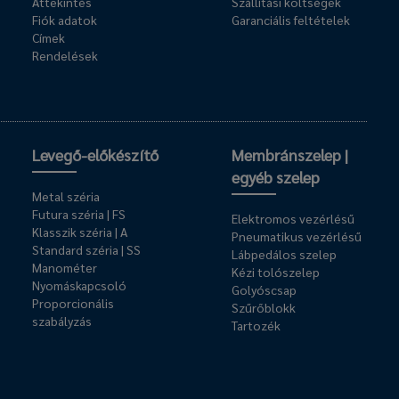
Áttekintés
Szállítási költségek
Fiók adatok
Garanciális feltételek
Címek
Rendelések
Levegő-előkészítő
Membránszelep |
egyéb szelep
Metal széria
Futura széria | FS
Elektromos vezérlésű
Klasszik széria | A
Pneumatikus vezérlésű
Standard széria | SS
Lábpedálos szelep
Manométer
Kézi tolószelep
Nyomáskapcsoló
Golyóscsap
Proporcionális
Szűrőblokk
szabályzás
Tartozék