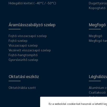
Hidegálló kivitel ( -40°C / -50°C)
Dugattyúrúd
Kopogtató
Áramlásszabályzó szelep
Megfogó
Fojtó-visszacsapó szelep
Megfogó
Fojtó szelep
Megfogó ta
Visszacsapó szelep
Vezérelt visszacsapó szelep
Fojtó-hangtompító
Gyorsleürítő szelep
Oktatási eszköz
Léghálóz
Oktatótábla szett
Alumínium 
Csatlakozó
Golyóscsap
Szerelési ke
Ez a weboldal cookie-kat használ a lehető le