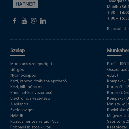
Támogatás é
Mobil:
+36-
7:30 – 16:0
7:00 – 15:3
Kapcsolatfel
Szelep
Munkahe
Moduláris szelepsziget
Profil - IS
Görgős
Összehúzóc
Nyomócsapos
ø320)
Kézi, kapcsolótáblába építhető
Kompakt - 
Kézi, billenőkaros
Körprofil - 
Pneumatikus vezérlésű
Körprofil (
Elektromos vezérlésű
Kompakt - 
Alaplapos
Mini (ø6-ø1
Szelepsziget
Rövidlöket
NAMUR
Megvezetet
Rozsdamentes verzió | VES
Szorító (ø2
Robbanásbiztos kivitel
Késtolózár