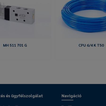
MH 511 701 G
CPU 6/4 K T50
tés és ügyfélszolgálat
Navigáció