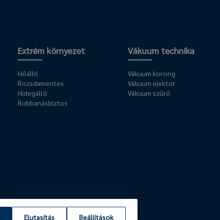
Extrém környezet
Vákuum technika
Hőálló
Vákuum korong
Rozsdamentes
Vákuum ejektor
Hidegálló
Vákuum szűrő
Robbanásbiztos
Elutasítás
Beállítások