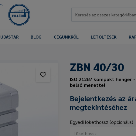
UDÁSTÁR
BLOG
CÉGÜNKRŐL
LETÖLTÉSEK
KA
ZBN 40/30
ISO 21287 kompakt henger 
belső menettel
Bejelentkezés az ár
megtekintéséhez
Egyedi lökethossz (opcionális)