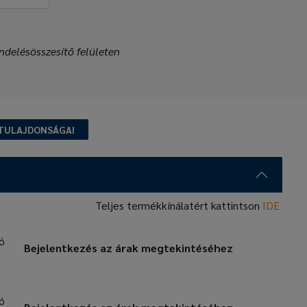
ndelésösszesítő felületen
TULAJDONSÁGAI
Teljes termékkínálatért kattintson
IDE
zó
Bejelentkezés az árak megtekintéséhez
zó