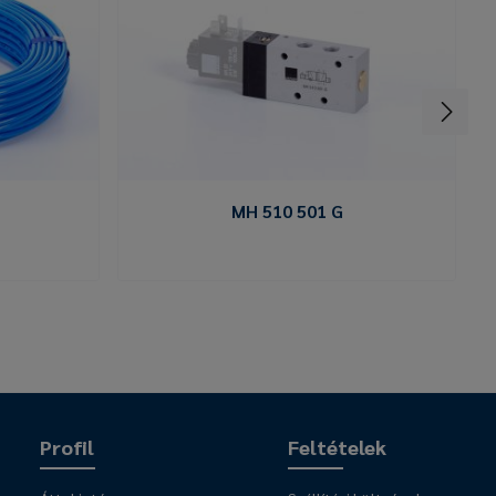
MH 510 501 G
Profil
Feltételek