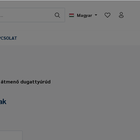
Magyar
PCSOLAT
- átmenő dugattyúrúd
ak