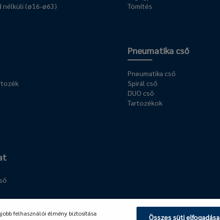
 nélküli (ø16-ø63)
Tömítés
Pneumatika cső
Pneumatika cső
rtozék
Spirál cső
DUO cső
Tartozékok
at
cső
llék
gjobb felhasználói élmény biztosítása
Összes süti elfogadása