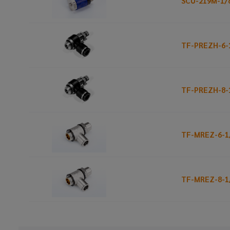
SCU-219M-1/
TF-PREZH-6-
TF-PREZH-8-
TF-MREZ-6-1
TF-MREZ-8-1