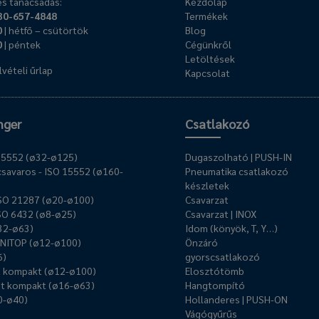
s tanácsadás:
Kezdőlap
30-657-4848
Termékek
0
| hétfő – csütörtök
Blog
0
| péntek
Cégünkről
Letöltések
vételi űrlap
Kapcsolat
nger
Csatlakozó
O 15552 (ø32-ø125)
Dugaszolható | PUSH-IN
savaros - ISO 15552 (ø160-
Pneumatika csatlakozó
készletek
ISO 21287 (ø20-ø100)
Csavarzat
ISO 6432 (ø8-ø25)
Csavarzat | INOX
ø32-ø63)
Idom (könyök, T, Y…)
UNITOP (ø12-ø100)
Önzáró
6)
gyorscsatlakozó
ű kompakt (ø12-ø100)
Elosztótömb
t kompakt (ø16-ø63)
Hangtompító
0-ø40)
Hollanderes | PUSH-ON
Vágógyűrűs