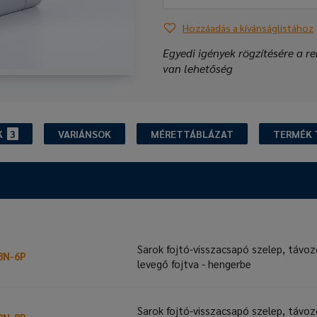
Hozzáadás a kívánságlistához
Egyedi igények rögzítésére a re
van lehetőség
K
3
VARIÁNSOK
MÉRETTÁBLÁZAT
TERMÉK 
Sarok fojtó-visszacsapó szelep, távo
8N-6P
levegő fojtva - hengerbe
Sarok fojtó-visszacsapó szelep, távo