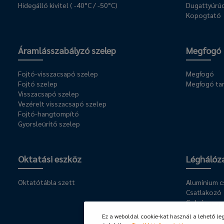
Hidegálló kivitel ( -40°C / -50°C)
Dugattyúrúd
Kopogtató
Áramlásszabályzó szelep
Megfogó
Fojtó-visszacsapó szelep
Megfogó
Fojtó szelep
Megfogó ta
Visszacsapó szelep
Vezérelt visszacsapó szelep
Fojtó-hangtompító
Gyorsleürítő szelep
Oktatási eszköz
Léghálóz
Oktatótábla szett
Alumínium 
Csatlakozó
Golyóscsap
Szerelési ke
Ez a weboldal cookie-kat használ a lehető le