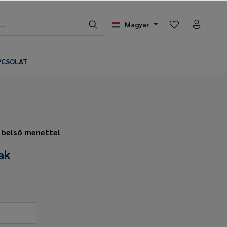
Magyar
PCSOLAT
 belső menettel
ak