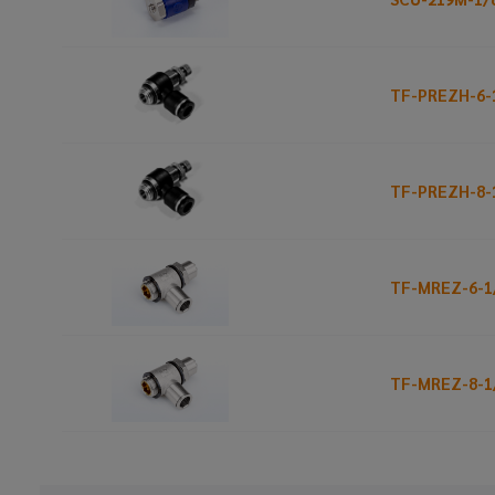
TF-PREZH-6-
TF-PREZH-8-
TF-MREZ-6-1
TF-MREZ-8-1