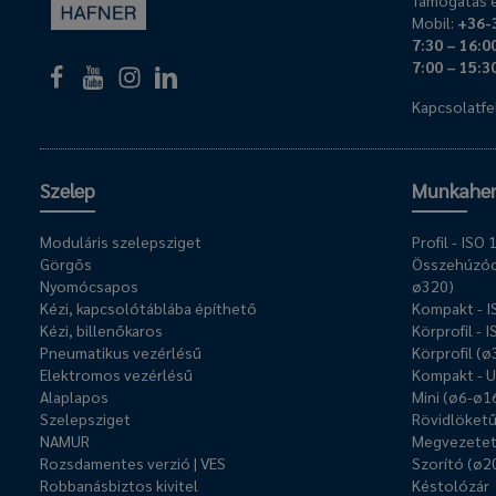
Támogatás é
Mobil:
+36-
7:30 – 16:0
7:00 – 15:3
Kapcsolatfel
Szelep
Munkahe
Moduláris szelepsziget
Profil - IS
Görgős
Összehúzóc
Nyomócsapos
ø320)
Kézi, kapcsolótáblába építhető
Kompakt - 
Kézi, billenőkaros
Körprofil - 
Pneumatikus vezérlésű
Körprofil (
Elektromos vezérlésű
Kompakt - 
Alaplapos
Mini (ø6-ø1
Szelepsziget
Rövidlöket
NAMUR
Megvezetet
Rozsdamentes verzió | VES
Szorító (ø2
Robbanásbiztos kivitel
Késtolózár