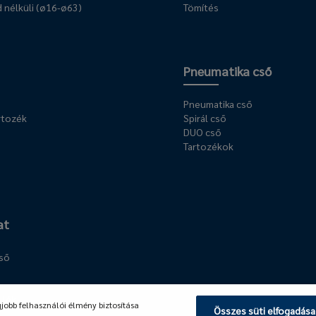
 nélküli (ø16-ø63)
Tömítés
Pneumatika cső
Pneumatika cső
rtozék
Spirál cső
DUO cső
Tartozékok
at
cső
llék
gjobb felhasználói élmény biztosítása
Összes süti elfogadása