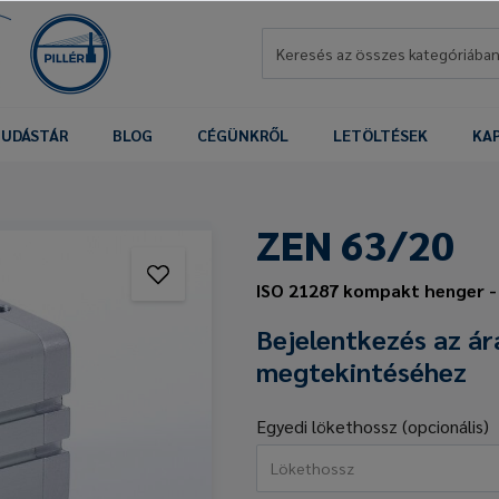
UDÁSTÁR
BLOG
CÉGÜNKRŐL
LETÖLTÉSEK
KA
ZEN 63/20
ISO 21287 kompakt henger -
Bejelentkezés az ár
megtekintéséhez
Egyedi lökethossz (opcionális)