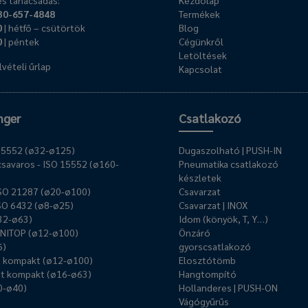
s tanácsadás:
Kezdőlap
30-657-4848
Termékek
0
| hétfő – csütörtök
Blog
0
| péntek
Cégünkről
Letöltések
vételi űrlap
Kapcsolat
nger
Csatlakozó
O 15552 (ø32-ø125)
Dugaszolható | PUSH-IN
savaros - ISO 15552 (ø160-
Pneumatika csatlakozó
készletek
ISO 21287 (ø20-ø100)
Csavarzat
ISO 6432 (ø8-ø25)
Csavarzat | INOX
ø32-ø63)
Idom (könyök, T, Y…)
UNITOP (ø12-ø100)
Önzáró
6)
gyorscsatlakozó
ű kompakt (ø12-ø100)
Elosztótömb
t kompakt (ø16-ø63)
Hangtompító
0-ø40)
Hollanderes | PUSH-ON
Vágógyűrűs