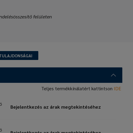
ndelésösszesítő felületen
TULAJDONSÁGAI
Teljes termékkínálatért kattintson
IDE
zó
Bejelentkezés az árak megtekintéséhez
zó
Bejelentkezés az árak megtekintéséhez