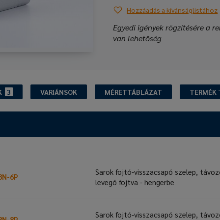
Hozzáadás a kívánságlistához
Egyedi igények rögzítésére a re
van lehetőség
K
3
VARIÁNSOK
MÉRETTÁBLÁZAT
TERMÉK 
Sarok fojtó-visszacsapó szelep, távo
8N-6P
levegő fojtva - hengerbe
Sarok fojtó-visszacsapó szelep, távo
8N-8P