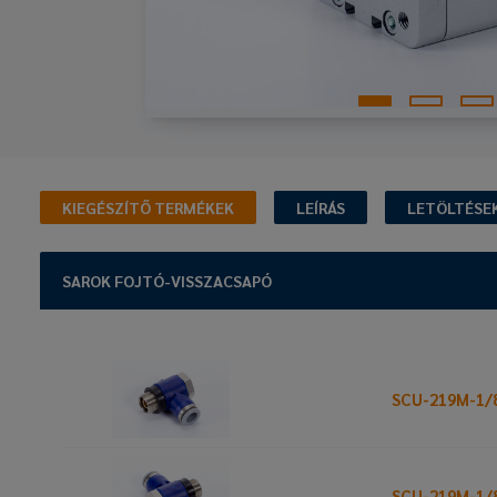
KIEGÉSZÍTŐ TERMÉKEK
LEÍRÁS
LETÖLTÉSE
SAROK FOJTÓ-VISSZACSAPÓ
SCU-219M-1/
SCU-219M-1/