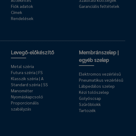
Áttekintés
Szállítási költségek
Fiók adatok
Garanciális feltételek
Címek
Rendelések
Levegő-előkészítő
Membránszelep |
egyéb szelep
Metal széria
Futura széria | FS
Elektromos vezérlésű
Klasszik széria | A
Pneumatikus vezérlésű
Standard széria | SS
Lábpedálos szelep
Manométer
Kézi tolószelep
Nyomáskapcsoló
Golyóscsap
Proporcionális
Szűrőblokk
szabályzás
Tartozék