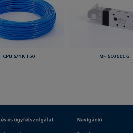
CPU 6/4 K T50
MH 510 501 G
tés és ügyfélszolgálat
Navigáció