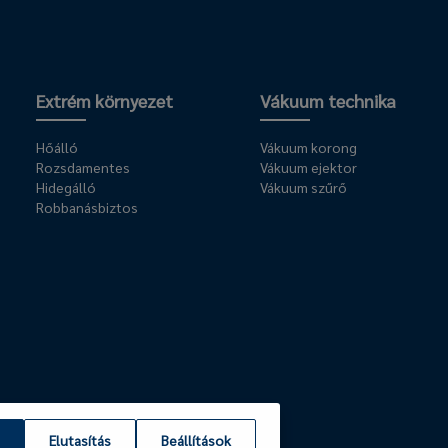
Extrém környezet
Vákuum technika
Hőálló
Vákuum korong
Rozsdamentes
Vákuum ejektor
Hidegálló
Vákuum szűrő
Robbanásbiztos
Elutasítás
Beállítások