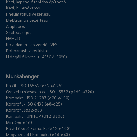
Kézi, kapcsolótáblába építhető
Kézi, billenőkaros
Pneumatikus vezérlésű
Elektromos vezérlésű
Alaplapos
Szelepsziget
NAMUR
Rozsdamentes verzió | VES
Robbanásbiztos kivitel
Hidegálló kivitel ( -40°C / -50°C)
Munkahenger
Profil - ISO 15552 (ø32-ø125)
Összehúzócsavaros - ISO 15552 (ø160-ø320)
Kompakt - ISO 21287 (ø20-ø100)
Körprofil - ISO 6432 (ø8-ø25)
Körprofil (ø32-ø63)
Kompakt - UNITOP (ø12-ø100)
Mini (ø6-ø16)
Rövidlöketű kompakt (ø12-ø100)
Megvezetett kompakt (ø16-ø63)