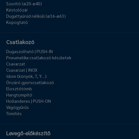
Szorító (ø20-ø40)
Késtolózár
Dugattyúrúd nélküli (ø16-ø63)
Kopogtató
Csatlakozó
Dugaszolható | PUSH-IN
Pneumatika csatlakozó készletek
Csavarzat
Csavarzat | INOX
Idom (könyök, T, Y…)
Önzáró gyorscsatlakozó
Elosztótömb
Hangtompító
Hollanderes | PUSH-ON
Vágógyűrűs
Tömítés
Levegő-előkészítő