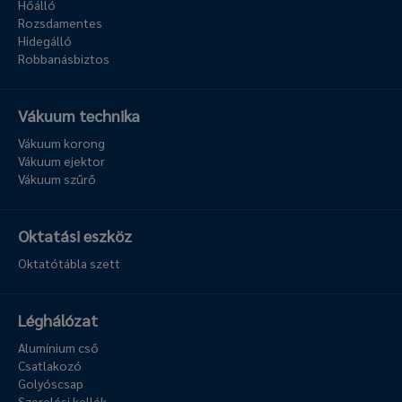
Hőálló
Rozsdamentes
Hidegálló
Robbanásbiztos
Vákuum technika
Vákuum korong
Vákuum ejektor
Vákuum szűrő
Oktatási eszköz
Oktatótábla szett
Léghálózat
Alumínium cső
Csatlakozó
Golyóscsap
Szerelési kellék