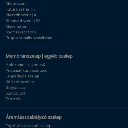
Metal széria
Futura széria | FS
Klasszik széria | A
Standard széria | SS
Manométer
Nyomáskapcsoló
Proporcionális szabályzás
Membránszelep | egyéb szelep
Elektromos vezérlésű
Pneumatikus vezérlésű
Lábpedálos szelep
Kézi tolószelep
Golyóscsap
Szűrőblokk
Tartozék
Áramlásszabályzó szelep
Fojtó-visszacsapó szelep