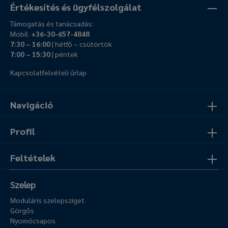
Értékesítés és ügyfélszolgálat
Támogatás és tanácsadás:
Mobil:
+36-30-657-4848
7:30 – 16:00
| hétfő – csütörtök
7:00 – 15:30
| péntek
Kapcsolatfelvételi űrlap
Navigáció
Profil
Feltételek
Szelep
Moduláris szelepsziget
Görgős
Nyomócsapos