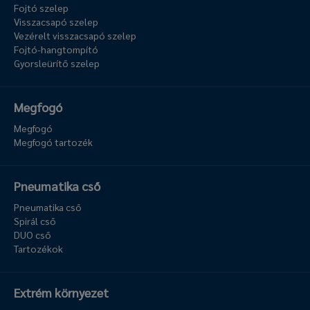
Fojtó szelep
Visszacsapó szelep
Vezérelt visszacsapó szelep
Fojtó-hangtompító
Gyorsleürítő szelep
Megfogó
Megfogó
Megfogó tartozék
Pneumatika cső
Pneumatika cső
Spirál cső
DUO cső
Tartozékok
Extrém környezet