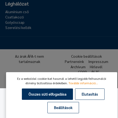
Léghálózat
Alumínium cső
Csatlakozó
Golyóscsap
Szerelési kellék
Az árak ÁFA-t nem
Cookie beállítások
tartalmaznak
Partnereink
Impresszum
Archívum
Hírlevél
GDPR
ÁSZF
Ez a weboldal cookie-kat használ a lehető legjobb felhasználói
© 2026 Hafner Pneumatika
élmény biztosítása érdekében.
További információ...
Összes süti elfogadása
Elutasítás
Beállítások