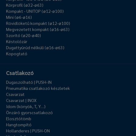
Körprofil (ø32-ø63)
Kompakt - UNITOP (ø12-ø100)
Mini (ø6-ø16)
Rövidlöketű kompakt (ø12-ø100)
Megvezetett kompakt (ø16-ø63)
Szorító (ø20-ø40)
Késtolózár
Dugattyúrúd nélküli (ø16-ø63)
Kopogtató
Csatlakozó
Dugaszolható | PUSH-IN
Pneumatika csatlakozó készletek
Csavarzat
Csavarzat | INOX
Idom (könyök, T, Y…)
Önzáró gyorscsatlakozó
Elosztótömb
Hangtompító
Hollanderes | PUSH-ON