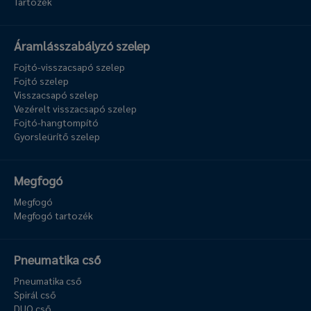
Tartozék
Áramlásszabályzó szelep
Fojtó-visszacsapó szelep
Fojtó szelep
Visszacsapó szelep
Vezérelt visszacsapó szelep
Fojtó-hangtompító
Gyorsleürítő szelep
Megfogó
Megfogó
Megfogó tartozék
Pneumatika cső
Pneumatika cső
Spirál cső
DUO cső