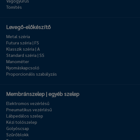
Vágógyűrűs
Tömítés
Levegő-előkészítő
Metal széria
Futura széria | FS
Klasszik széria | A
Standard széria | SS
Manométer
Nyomáskapcsoló
Proporcionális szabályzás
Membránszelep | egyéb szelep
Elektromos vezérlésű
Pneumatikus vezérlésű
Lábpedálos szelep
Kézi tolószelep
Golyóscsap
Szűrőblokk