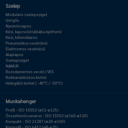
Szelep
Moduláris szelepsziget
Görgős
Nyomócsapos
Kézi, kapcsolótáblába építhető
Kézi, billenőkaros
Pneumatikus vezérlésű
Elektromos vezérlésű
Alaplapos
Szelepsziget
NAMUR
Rozsdamentes verzió | VES
Robbanásbiztos kivitel
Hidegálló kivitel ( -40°C / -50°C)
Munkahenger
Profil - ISO 15552 (ø32-ø125)
Összehúzócsavaros - ISO 15552 (ø160-ø320)
Kompakt - ISO 21287 (ø20-ø100)
Körprofil - ISO 6432 (ø8-ø25)