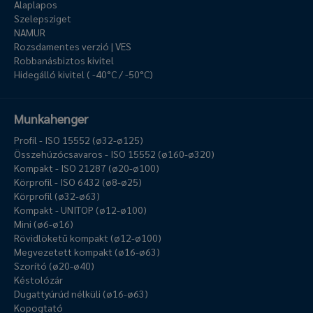
Alaplapos
Szelepsziget
NAMUR
Rozsdamentes verzió | VES
Robbanásbiztos kivitel
Hidegálló kivitel ( -40°C / -50°C)
Munkahenger
Profil - ISO 15552 (ø32-ø125)
Összehúzócsavaros - ISO 15552 (ø160-ø320)
Kompakt - ISO 21287 (ø20-ø100)
Körprofil - ISO 6432 (ø8-ø25)
Körprofil (ø32-ø63)
Kompakt - UNITOP (ø12-ø100)
Mini (ø6-ø16)
Rövidlöketű kompakt (ø12-ø100)
Megvezetett kompakt (ø16-ø63)
Szorító (ø20-ø40)
Késtolózár
Dugattyúrúd nélküli (ø16-ø63)
Kopogtató