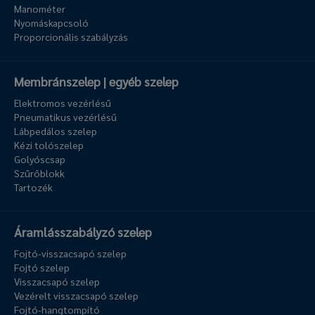
Manométer
Nyomáskapcsoló
Proporcionális szabályzás
Membránszelep | egyéb szelep
Elektromos vezérlésű
Pneumatikus vezérlésű
Lábpedálos szelep
Kézi tolószelep
Golyóscsap
Szűrőblokk
Tartozék
Áramlásszabályzó szelep
Fojtó-visszacsapó szelep
Fojtó szelep
Visszacsapó szelep
Vezérelt visszacsapó szelep
Fojtó-hangtompító