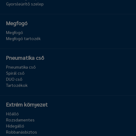
Gyorsleürítő szelep
Megfogó
Megfogó
Megfogó tartozék
Pneumatika cső
Pneumatika cső
Spirál cső
DUO cső
Tartozékok
Extrém környezet
Hőálló
Rozsdamentes
Hidegálló
Robbanásbiztos