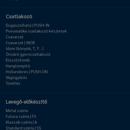
Csatlakozó
Dugaszolható | PUSH-IN
Pneumatika csatlakozó készletek
Csavarzat
Csavarzat | INOX
Idom (könyök, T, Y…)
Önzáró gyorscsatlakozó
Elosztótömb
Hangtompító
Hollanderes | PUSH-ON
Vágógyűrűs
Tömítés
Levegő-előkészítő
Metal széria
Futura széria | FS
Klasszik széria | A
Standard széria | SS