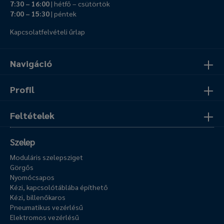
7:30 – 16:00
| hétfő – csütörtök
7:00 – 15:30
| péntek
Kapcsolatfelvételi űrlap
Navigáció
Profil
Feltételek
Szelep
Moduláris szelepsziget
Görgős
Nyomócsapos
Kézi, kapcsolótáblába építhető
Kézi, billenőkaros
Pneumatikus vezérlésű
Elektromos vezérlésű