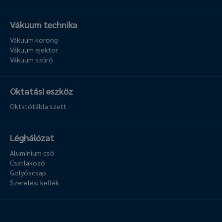
Vákuum technika
Vákuum korong
Vákuum ejektor
Vákuum szűrő
Oktatási eszköz
Oktatótábla szett
Léghálózat
Alumínium cső
Csatlakozó
Golyóscsap
Szerelési kellék