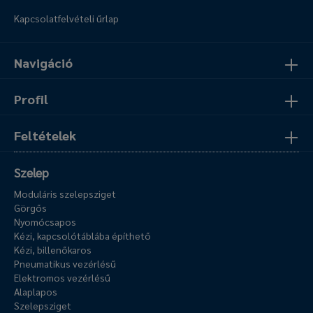
Kapcsolatfelvételi űrlap
Navigáció
Profil
Feltételek
Szelep
Moduláris szelepsziget
Görgős
Nyomócsapos
Kézi, kapcsolótáblába építhető
Kézi, billenőkaros
Pneumatikus vezérlésű
Elektromos vezérlésű
Alaplapos
Szelepsziget