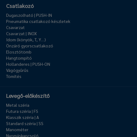
Csatlakozó
Dugaszolható | PUSH-IN
Pneumatika csatlakozó készletek
Csavarzat
Csavarzat | INOX
Idom (könyök, T, Y…)
Önzáró gyorscsatlakozó
Elosztótömb
Hangtompító
Hollanderes | PUSH-ON
Vágógyűrűs
Tömítés
Levegő-előkészítő
Metal széria
Futura széria | FS
Klasszik széria | A
Standard széria | SS
Manométer
Nyomáskapcsoló