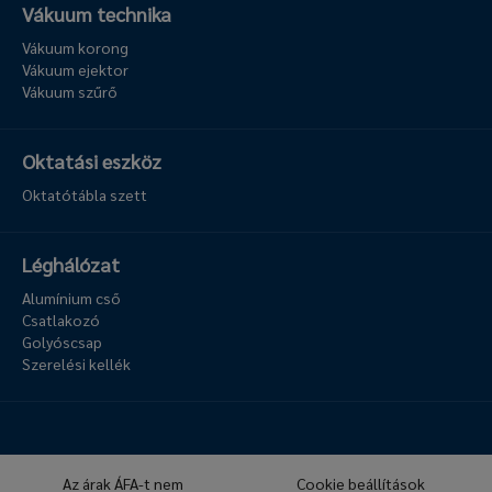
Vákuum technika
Vákuum korong
Vákuum ejektor
Vákuum szűrő
Oktatási eszköz
Oktatótábla szett
Léghálózat
Alumínium cső
Csatlakozó
Golyóscsap
Szerelési kellék
Az árak ÁFA-t nem
Cookie beállítások