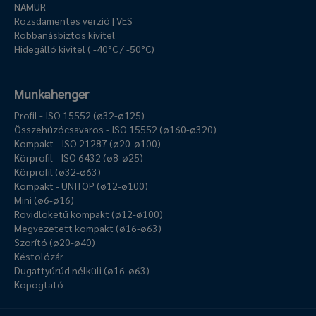
NAMUR
Rozsdamentes verzió | VES
Robbanásbiztos kivitel
Hidegálló kivitel ( -40°C / -50°C)
Munkahenger
Profil - ISO 15552 (ø32-ø125)
Összehúzócsavaros - ISO 15552 (ø160-ø320)
Kompakt - ISO 21287 (ø20-ø100)
Körprofil - ISO 6432 (ø8-ø25)
Körprofil (ø32-ø63)
Kompakt - UNITOP (ø12-ø100)
Mini (ø6-ø16)
Rövidlöketű kompakt (ø12-ø100)
Megvezetett kompakt (ø16-ø63)
Szorító (ø20-ø40)
Késtolózár
Dugattyúrúd nélküli (ø16-ø63)
Kopogtató