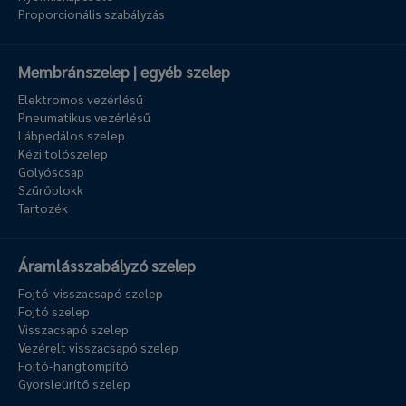
Proporcionális szabályzás
Membránszelep | egyéb szelep
Elektromos vezérlésű
Pneumatikus vezérlésű
Lábpedálos szelep
Kézi tolószelep
Golyóscsap
Szűrőblokk
Tartozék
Áramlásszabályzó szelep
Fojtó-visszacsapó szelep
Fojtó szelep
Visszacsapó szelep
Vezérelt visszacsapó szelep
Fojtó-hangtompító
Gyorsleürítő szelep