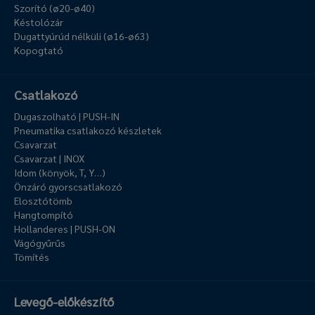
Szorító (ø20-ø40)
Késtolózár
Dugattyúrúd nélküli (ø16-ø63)
Kopogtató
Csatlakozó
Dugaszolható | PUSH-IN
Pneumatika csatlakozó készletek
Csavarzat
Csavarzat | INOX
Idom (könyök, T, Y…)
Önzáró gyorscsatlakozó
Elosztótömb
Hangtompító
Hollanderes | PUSH-ON
Vágógyűrűs
Tömítés
Levegő-előkészítő