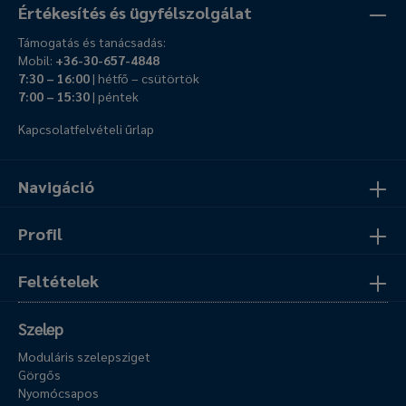
Értékesítés és ügyfélszolgálat
Támogatás és tanácsadás:
Mobil:
+36-30-657-4848
7:30 – 16:00
| hétfő – csütörtök
7:00 – 15:30
| péntek
Kapcsolatfelvételi űrlap
Navigáció
Profil
Feltételek
Szelep
Moduláris szelepsziget
Görgős
Nyomócsapos