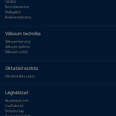
Hőálló
Rozsdamentes
Hidegálló
Robbanásbiztos
Vákuum technika
Vákuum korong
Vákuum ejektor
Vákuum szűrő
Oktatási eszköz
Oktatótábla szett
Léghálózat
Alumínium cső
Csatlakozó
Golyóscsap
Szerelési kellék