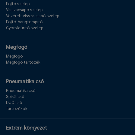
Fojtó szelep
Visszacsapó szelep
Vezérelt visszacsapó szelep
Fojtó-hangtompító
Gyorsleürítő szelep
Megfogó
Megfogó
Megfogó tartozék
Pneumatika cső
Pneumatika cső
Spirál cső
DUO cső
Tartozékok
Extrém környezet