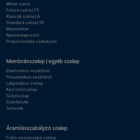
Metal széria
Futura széria | FS
Klasszik széria | A
Standard széria | SS
Manométer
Nyomáskapcsoló
Proporcionális szabályzás
Membránszelep | egyéb szelep
Elektromos vezérlésű
Pneumatikus vezérlésű
Lábpedálos szelep
Kézi tolószelep
Golyóscsap
Szűrőblokk
Tartozék
Áramlásszabályzó szelep
Fojtó-visszacsapó szelep