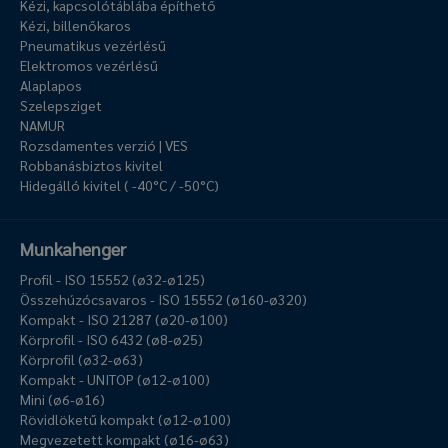
Kézi, kapcsolótáblába építhető
Kézi, billenőkaros
Pneumatikus vezérlésű
Elektromos vezérlésű
Alaplapos
Szelepsziget
NAMUR
Rozsdamentes verzió | VES
Robbanásbiztos kivitel
Hidegálló kivitel ( -40°C / -50°C)
Munkahenger
Profil - ISO 15552 (ø32-ø125)
Összehúzócsavaros - ISO 15552 (ø160-ø320)
Kompakt - ISO 21287 (ø20-ø100)
Körprofil - ISO 6432 (ø8-ø25)
Körprofil (ø32-ø63)
Kompakt - UNITOP (ø12-ø100)
Mini (ø6-ø16)
Rövidlöketű kompakt (ø12-ø100)
Megvezetett kompakt (ø16-ø63)