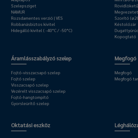
Szelepsziget
Rövidlöket
NAMUR
Megvezetet
Rozsdamentes verzió | VES
Szorító (ø2
Robbanásbiztos kivitel
Késtolózár
Hidegálló kivitel ( -40°C / -50°C)
Dugattyúrúd
Kopogtató
Áramlásszabályzó szelep
Megfogó
Fojtó-visszacsapó szelep
Megfogó
Fojtó szelep
Megfogó ta
Visszacsapó szelep
Vezérelt visszacsapó szelep
Fojtó-hangtompító
Gyorsleürítő szelep
Oktatási eszköz
Léghálóz