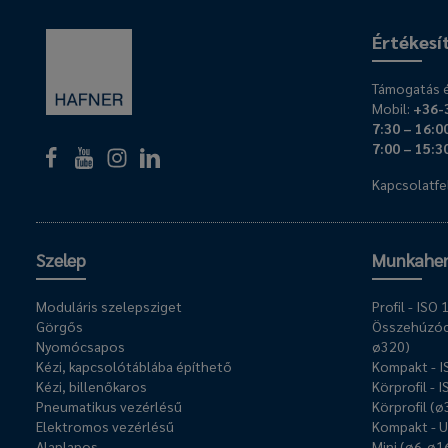
Értékesí
Támogatás é
Mobil:
+36-
7:30 – 16:0
7:00 – 15:3
Kapcsolatfel
Szelep
Munkahe
Moduláris szelepsziget
Profil - IS
Görgős
Összehúzóc
Nyomócsapos
ø320)
Kézi, kapcsolótáblába építhető
Kompakt - 
Kézi, billenőkaros
Körprofil - 
Pneumatikus vezérlésű
Körprofil (
Elektromos vezérlésű
Kompakt - 
Alaplapos
Mini (ø6-ø1