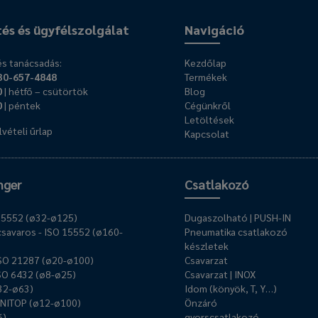
tés és ügyfélszolgálat
Navigáció
s tanácsadás:
Kezdőlap
30-657-4848
Termékek
0
| hétfő – csütörtök
Blog
0
| péntek
Cégünkről
Letöltések
vételi űrlap
Kapcsolat
nger
Csatlakozó
O 15552 (ø32-ø125)
Dugaszolható | PUSH-IN
savaros - ISO 15552 (ø160-
Pneumatika csatlakozó
készletek
ISO 21287 (ø20-ø100)
Csavarzat
ISO 6432 (ø8-ø25)
Csavarzat | INOX
ø32-ø63)
Idom (könyök, T, Y…)
UNITOP (ø12-ø100)
Önzáró
6)
gyorscsatlakozó