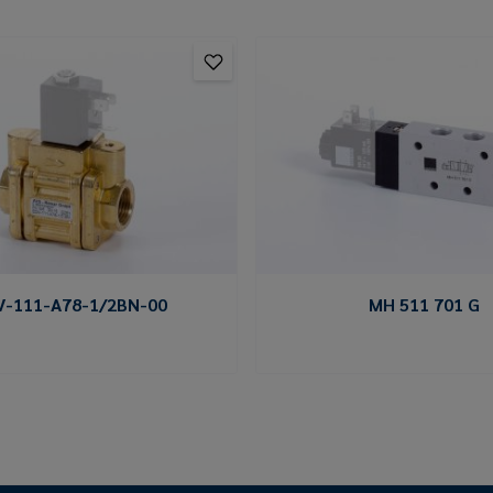
V-111-A78-1/2BN-00
MH 511 701 G