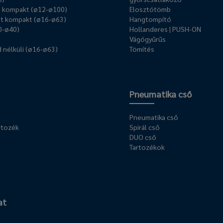
ű kompakt (ø12-ø100)
Elosztótömb
t kompakt (ø16-ø63)
Hangtompító
0-ø40)
Hollanderes | PUSH-ON
Vágógyűrűs
 nélküli (ø16-ø63)
Tömítés
Pneumatika cső
Pneumatika cső
rtozék
Spirál cső
DUO cső
Tartozékok
at