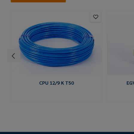
CPU 12/9 K T50
EG