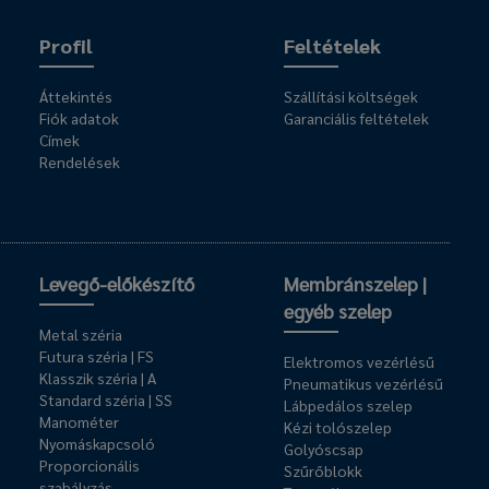
Profil
Feltételek
Áttekintés
Szállítási költségek
Fiók adatok
Garanciális feltételek
Címek
Rendelések
Levegő-előkészítő
Membránszelep |
egyéb szelep
Metal széria
Futura széria | FS
Elektromos vezérlésű
Klasszik széria | A
Pneumatikus vezérlésű
Standard széria | SS
Lábpedálos szelep
Manométer
Kézi tolószelep
Nyomáskapcsoló
Golyóscsap
Proporcionális
Szűrőblokk
szabályzás