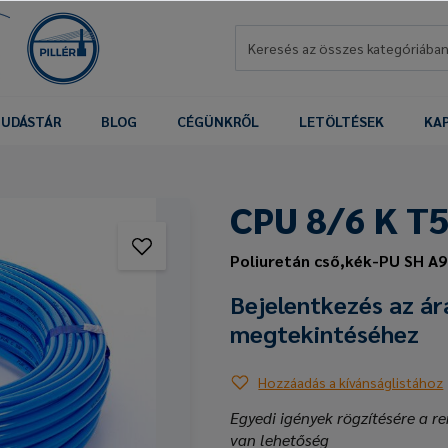
UDÁSTÁR
BLOG
CÉGÜNKRŐL
LETÖLTÉSEK
KA
CPU 8/6 K T
Poliuretán cső,kék-PU SH A9
Bejelentkezés az ár
megtekintéséhez
Hozzáadás a kívánságlistához
Egyedi igények rögzítésére a re
van lehetőség