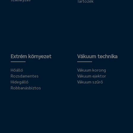
Tartozék
Extrém környezet
Vákuum technika
Hőálló
Vákuum korong
Rozsdamentes
Vákuum ejektor
Hidegálló
Vákuum szűrő
Robbanásbiztos