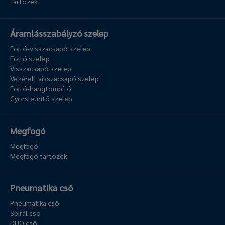
Tartozék
Áramlásszabályzó szelep
Fojtó-visszacsapó szelep
Fojtó szelep
Visszacsapó szelep
Vezérelt visszacsapó szelep
Fojtó-hangtompító
Gyorsleürítő szelep
Megfogó
Megfogó
Megfogó tartozék
Pneumatika cső
Pneumatika cső
Spirál cső
DUO cső