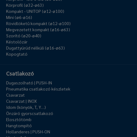
Körprofil (ø32-ø63)
Kompakt - UNITOP (ø12-ø100)
Mini (ø6-ø16)
Rövidlöketű kompakt (ø12-ø100)
Megvezetett kompakt (ø16-ø63)
Szorító (ø20-ø40)
Késtolózár
Dugattyúrúd nélküli (ø16-ø63)
Kopogtató
Csatlakozó
Dugaszolható | PUSH-IN
Pneumatika csatlakozó készletek
Csavarzat
Csavarzat | INOX
Idom (könyök, T, Y…)
Önzáró gyorscsatlakozó
Elosztótömb
Hangtompító
Hollanderes | PUSH-ON