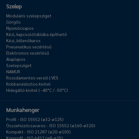
Szelep
Moduláris szelepsziget
Görgős
Nyomócsapos
Kézi, kapcsolótáblába építhető
Kézi, billenőkaros
Pneumatikus vezérlésű
Elektromos vezérlésű
Alaplapos
Szelepsziget
NAMUR
Rozsdamentes verzió | VES
Robbanásbiztos kivitel
Hidegálló kivitel ( -40°C / -50°C)
Munkahenger
Profil - ISO 15552 (ø32-ø125)
Összehúzócsavaros - ISO 15552 (ø160-ø320)
Kompakt - ISO 21287 (ø20-ø100)
Körprofil - ISO 6432 (ø8-ø25)