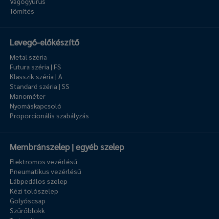
Vágógyűrűs
Tömítés
Levegő-előkészítő
Metal széria
Futura széria | FS
Klasszik széria | A
Standard széria | SS
Manométer
Nyomáskapcsoló
Proporcionális szabályzás
Membránszelep | egyéb szelep
Elektromos vezérlésű
Pneumatikus vezérlésű
Lábpedálos szelep
Kézi tolószelep
Golyóscsap
Szűrőblokk