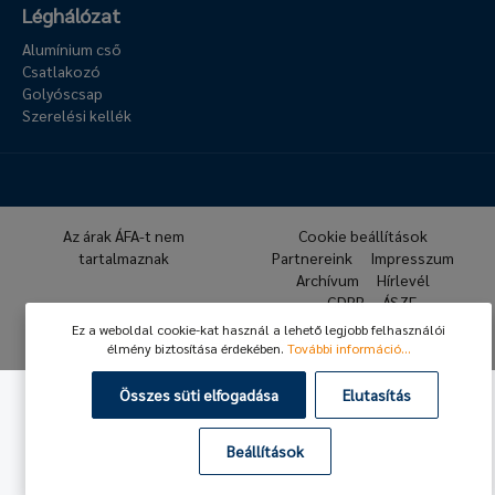
Léghálózat
Alumínium cső
Csatlakozó
Golyóscsap
Szerelési kellék
Az árak ÁFA-t nem
Cookie beállítások
tartalmaznak
Partnereink
Impresszum
Archívum
Hírlevél
GDPR
ÁSZF
Ez a weboldal cookie-kat használ a lehető legjobb felhasználói
© 2026 Hafner Pneumatika
élmény biztosítása érdekében.
További információ...
Összes süti elfogadása
Elutasítás
Beállítások