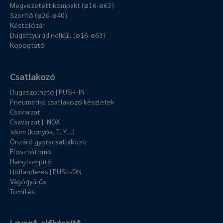
Megvezetett kompakt (ø16-ø63)
Szorító (ø20-ø40)
Késtolózár
Dugattyúrúd nélküli (ø16-ø63)
Kopogtató
Csatlakozó
Dugaszolható | PUSH-IN
Pneumatika csatlakozó készletek
Csavarzat
Csavarzat | INOX
Idom (könyök, T, Y…)
Önzáró gyorscsatlakozó
Elosztótömb
Hangtompító
Hollanderes | PUSH-ON
Vágógyűrűs
Tömítés
Levegő-előkészítő