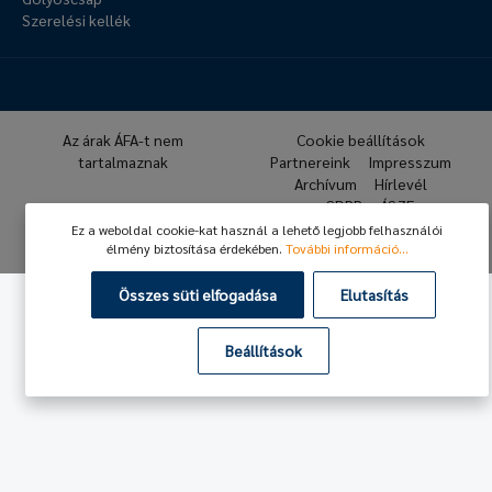
Szerelési kellék
Az árak ÁFA-t nem
Cookie beállítások
tartalmaznak
Partnereink
Impresszum
Archívum
Hírlevél
GDPR
ÁSZF
Ez a weboldal cookie-kat használ a lehető legjobb felhasználói
© 2026 Hafner Pneumatika
élmény biztosítása érdekében.
További információ...
Összes süti elfogadása
Elutasítás
Beállítások