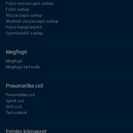
Fojtó-visszacsapó szelep
Fojtó szelep
Visszacsapó szelep
Vezérelt visszacsapó szelep
Fojtó-hangtompító
Gyorsleürítő szelep
Megfogó
Megfogó
Megfogó tartozék
Pneumatika cső
Pneumatika cső
Spirál cső
DUO cső
Tartozékok
Extrém környezet