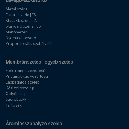
Metal széria
Futura széria | FS
Klasszik széria | A
Standard széria | SS
Manométer
Nyomáskapcsoló
Proporcionális szabályzás
Membránszelep | egyéb szelep
Elektromos vezérlésű
Pneumatikus vezérlésű
Lábpedálos szelep
Kézi tolószelep
Golyóscsap
Szűrőblokk
Tartozék
Áramlásszabályzó szelep