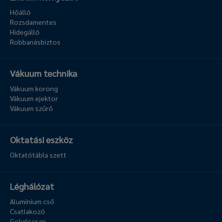
Hőálló
Rozsdamentes
Hidegálló
Robbanásbiztos
Vákuum technika
Vákuum korong
Vákuum ejektor
Vákuum szűrő
Oktatási eszköz
Oktatótábla szett
Léghálózat
Alumínium cső
Csatlakozó
Golyóscsap