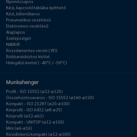
Nyomócsapos
Kézi, kapcsolótáblába építhető
Kézi, billenőkaros
Pneumatikus vezérlésű
Elektromos vezérlésű
Alaplapos
Szelepsziget
NAMUR
Rozsdamentes verzió | VES
Robbanásbiztos kivitel
Hidegálló kivitel ( -40°C / -50°C)
Munkahenger
Profil - ISO 15552 (ø32-ø125)
Összehúzócsavaros - ISO 15552 (ø160-ø320)
Kompakt - ISO 21287 (ø20-ø100)
Körprofil - ISO 6432 (ø8-ø25)
Körprofil (ø32-ø63)
Kompakt - UNITOP (ø12-ø100)
Mini (ø6-ø16)
Rövidlöketű kompakt (ø12-ø100)