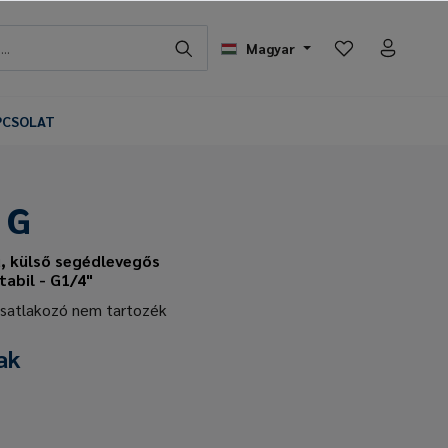
Magyar
PCSOLAT
 G
, külső segédlevegős
abil - G1/4"
csatlakozó nem tartozék
ak