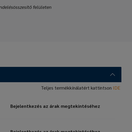
ndelésösszesítő felületen
Teljes termékkínálatért kattintson
IDE
Bejelentkezés az árak megtekintéséhez
Bejelentkezés az árak megtekintéséhez