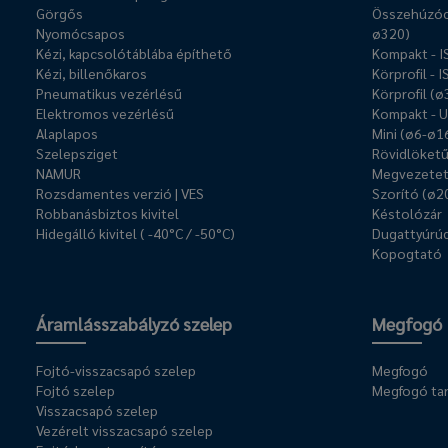
Görgős
Összehúzóc
Nyomócsapos
ø320)
Kézi, kapcsolótáblába építhető
Kompakt - 
Kézi, billenőkaros
Körprofil - 
Pneumatikus vezérlésű
Körprofil (
Elektromos vezérlésű
Kompakt - 
Alaplapos
Mini (ø6-ø1
Szelepsziget
Rövidlöket
NAMUR
Megvezetet
Rozsdamentes verzió | VES
Szorító (ø2
Robbanásbiztos kivitel
Késtolózár
Hidegálló kivitel ( -40°C / -50°C)
Dugattyúrúd
Kopogtató
Áramlásszabályzó szelep
Megfogó
Fojtó-visszacsapó szelep
Megfogó
Fojtó szelep
Megfogó ta
Visszacsapó szelep
Vezérelt visszacsapó szelep