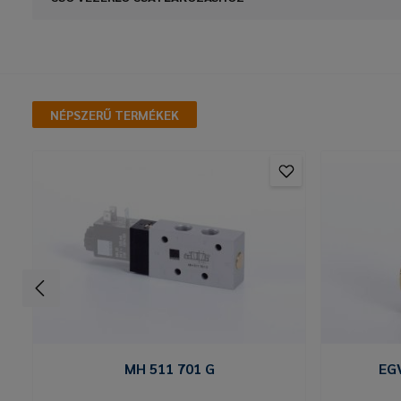
NÉPSZERŰ TERMÉKEK
MH 511 701 G
EG