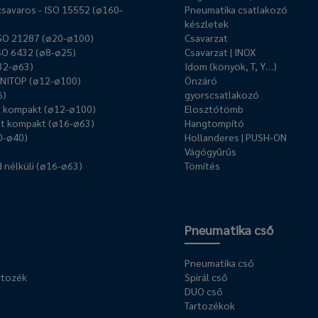
savaros - ISO 15552 (ø160-
Pneumatika csatlakozó
készletek
ISO 21287 (ø20-ø100)
Csavarzat
ISO 6432 (ø8-ø25)
Csavarzat | INOX
ø32-ø63)
Idom (könyök, T, Y…)
UNITOP (ø12-ø100)
Önzáró
6)
gyorscsatlakozó
ű kompakt (ø12-ø100)
Elosztótömb
t kompakt (ø16-ø63)
Hangtompító
0-ø40)
Hollanderes | PUSH-ON
Vágógyűrűs
 nélküli (ø16-ø63)
Tömítés
Pneumatika cső
Pneumatika cső
rtozék
Spirál cső
DUO cső
Tartozékok