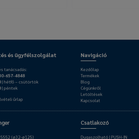
tés és ügyfélszolgálat
Navigáció
s tanácsadás:
Kezdőlap
30-657-4848
Termékek
0
| hétfő – csütörtök
Blog
0
| péntek
Cégünkről
Letöltések
vételi űrlap
Kapcsolat
nger
Csatlakozó
O 15552 (ø32-ø125)
Dugaszolható | PUSH-IN