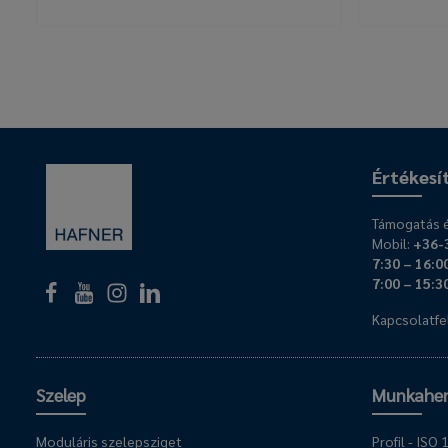
Értékesí
Támogatás é
Mobil:
+36-
7:30 – 16:0
7:00 – 15:3
Kapcsolatfel
Szelep
Munkahe
Moduláris szelepsziget
Profil - IS