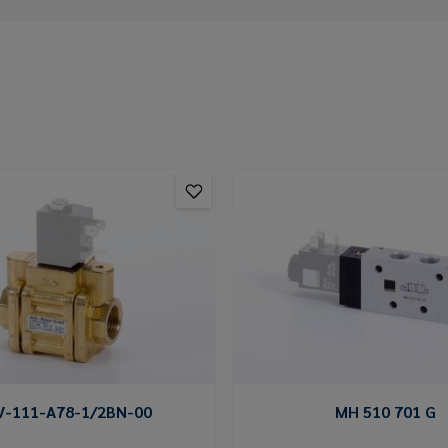
V-111-A78-1/2BN-00
MH 510 701 G