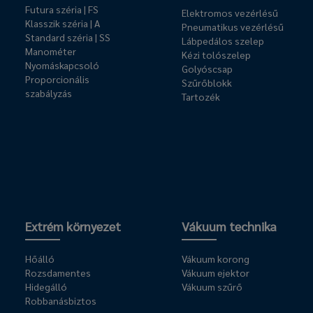
Futura széria | FS
Elektromos vezérlésű
Klasszik széria | A
Pneumatikus vezérlésű
Standard széria | SS
Lábpedálos szelep
Manométer
Kézi tolószelep
Nyomáskapcsoló
Golyóscsap
Proporcionális
Szűrőblokk
szabályzás
Tartozék
Extrém környezet
Vákuum technika
Hőálló
Vákuum korong
Rozsdamentes
Vákuum ejektor
Hidegálló
Vákuum szűrő
Robbanásbiztos