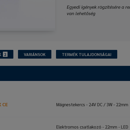
Egyedi igények rögzítésére a re
van lehetőség
K
2
VARIÁNSOK
TERMÉK TULAJDONSÁGAI
X CE
Mágnestekercs - 24V DC / 3W - 22mm
Elektromos csatlakozó - 22mm - LED