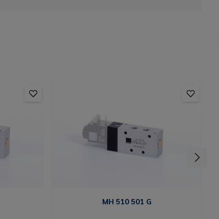
MH 510 501 G