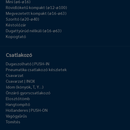
Mini (ø6-ø16)
Rövidlöketű kompakt (ø12-ø100)
Megvezetett kompakt (ø16-ø63)
Szorító (ø20-ø40)
Késtolózár
Dugattyúrúd nélküli (ø16-ø63)
Kopogtató
Csatlakozó
Dugaszolható | PUSH-IN
Pneumatika csatlakozó készletek
Csavarzat
Csavarzat | INOX
Idom (könyök, T, Y…)
Önzáró gyorscsatlakozó
Elosztótömb
Hangtompító
Hollanderes | PUSH-ON
Vágógyűrűs
Tömítés