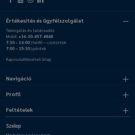
Értékesítés és ügyfélszolgálat
Támogatás és tanácsadás:
Mobil:
+36-30-657-4848
7:30 – 16:00
| hétfő – csütörtök
7:00 – 15:30
| péntek
Kapcsolatfelvételi űrlap
Navigáció
Profil
Feltételek
Szelep
Moduláris szelepsziget