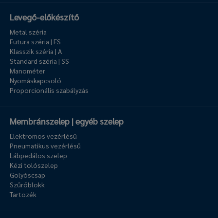
Levegő-előkészítő
Metal széria
Futura széria | FS
Klasszik széria | A
Standard széria | SS
Manométer
Nyomáskapcsoló
Proporcionális szabályzás
Membránszelep | egyéb szelep
Elektromos vezérlésű
Pneumatikus vezérlésű
Lábpedálos szelep
Kézi tolószelep
Golyóscsap
Szűrőblokk
Tartozék