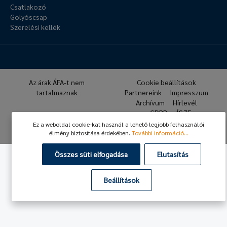
Csatlakozó
Golyóscsap
Szerelési kellék
Az árak ÁFA-t nem
Cookie beállítások
tartalmaznak
Partnereink
Impresszum
Archívum
Hírlevél
GDPR
ÁSZF
Ez a weboldal cookie-kat használ a lehető legjobb felhasználói
© 2026 Hafner Pneumatika
élmény biztosítása érdekében.
További információ...
Összes süti elfogadása
Elutasítás
Beállítások