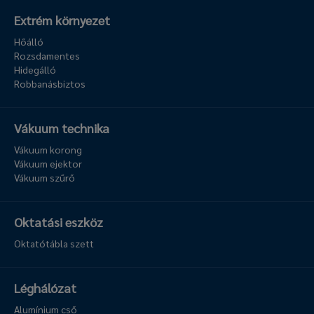
Extrém környezet
Hőálló
Rozsdamentes
Hidegálló
Robbanásbiztos
Vákuum technika
Vákuum korong
Vákuum ejektor
Vákuum szűrő
Oktatási eszköz
Oktatótábla szett
Léghálózat
Alumínium cső