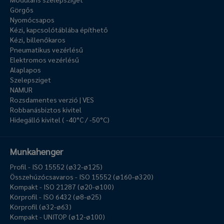
Görgős
Nyomócsapos
Kézi, kapcsolótáblába építhető
Kézi, billenőkaros
Pneumatikus vezérlésű
Elektromos vezérlésű
Alaplapos
Szelepsziget
NAMUR
Rozsdamentes verzió | VES
Robbanásbiztos kivitel
Hidegálló kivitel ( -40°C / -50°C)
Munkahenger
Profil - ISO 15552 (ø32-ø125)
Összehúzócsavaros - ISO 15552 (ø160-ø320)
Kompakt - ISO 21287 (ø20-ø100)
Körprofil - ISO 6432 (ø8-ø25)
Körprofil (ø32-ø63)
Kompakt - UNITOP (ø12-ø100)