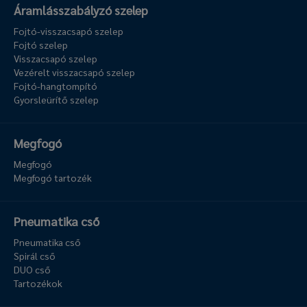
Áramlásszabályzó szelep
Fojtó-visszacsapó szelep
Fojtó szelep
Visszacsapó szelep
Vezérelt visszacsapó szelep
Fojtó-hangtompító
Gyorsleürítő szelep
Megfogó
Megfogó
Megfogó tartozék
Pneumatika cső
Pneumatika cső
Spirál cső
DUO cső
Tartozékok