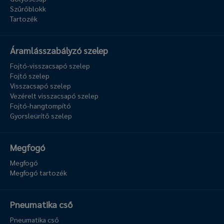
Szűrőblokk
Tartozék
Áramlásszabályzó szelep
Fojtó-visszacsapó szelep
Fojtó szelep
Visszacsapó szelep
Vezérelt visszacsapó szelep
Fojtó-hangtompító
Gyorsleürítő szelep
Megfogó
Megfogó
Megfogó tartozék
Pneumatika cső
Pneumatika cső