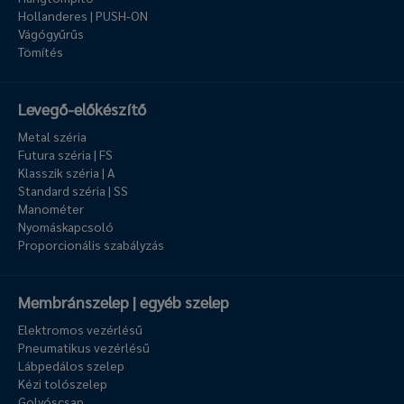
Hollanderes | PUSH-ON
Vágógyűrűs
Tömítés
Levegő-előkészítő
Metal széria
Futura széria | FS
Klasszik széria | A
Standard széria | SS
Manométer
Nyomáskapcsoló
Proporcionális szabályzás
Membránszelep | egyéb szelep
Elektromos vezérlésű
Pneumatikus vezérlésű
Lábpedálos szelep
Kézi tolószelep
Golyóscsap