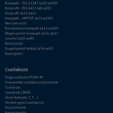
Kompakt - ISO 21287 (ø20-ø100)
Körprofil - ISO 6432 (ø8-ø25)
Körprofil (ø32-ø63)
Kompakt - UNITOP (ø12-ø100)
Mini (ø6-ø16)
Rövidlöketű kompakt (ø12-ø100)
Megvezetett kompakt (ø16-ø63)
Szorító (ø20-ø40)
Késtolózár
Dugattyúrúd nélküli (ø16-ø63)
Kopogtató
Csatlakozó
Dugaszolható | PUSH-IN
Pneumatika csatlakozó készletek
Csavarzat
Csavarzat | INOX
Idom (könyök, T, Y…)
Önzáró gyorscsatlakozó
Elosztótömb
Hangtompító