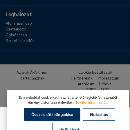
Léghálózat
Alumínium cső
Csatlakozó
Golyóscsap
Szerelési kellék
Az árak ÁFA-t nem
Cookie beállítások
tartalmaznak
Partnereink
Impresszum
Archívum
Hírlevél
GDPR
ÁSZF
Ez a weboldal cookie-kat használ a lehető legjobb felhasználói
© 2026 Hafner Pneumatika
élmény biztosítása érdekében.
További információ...
Összes süti elfogadása
Elutasítás
Beállítások