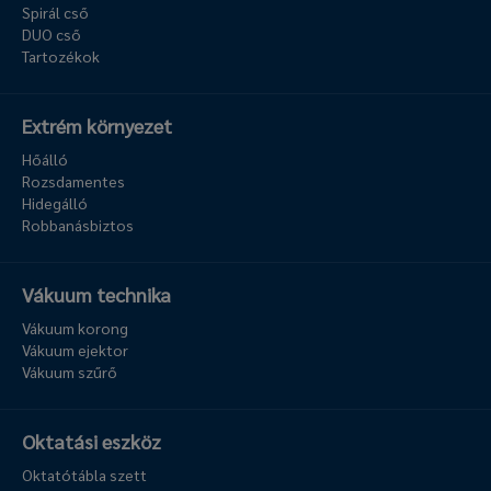
Spirál cső
DUO cső
Tartozékok
Extrém környezet
Hőálló
Rozsdamentes
Hidegálló
Robbanásbiztos
Vákuum technika
Vákuum korong
Vákuum ejektor
Vákuum szűrő
Oktatási eszköz
Oktatótábla szett