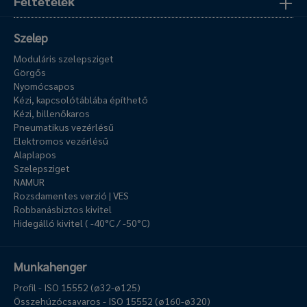
Feltételek
Szelep
Moduláris szelepsziget
Görgős
Nyomócsapos
Kézi, kapcsolótáblába építhető
Kézi, billenőkaros
Pneumatikus vezérlésű
Elektromos vezérlésű
Alaplapos
Szelepsziget
NAMUR
Rozsdamentes verzió | VES
Robbanásbiztos kivitel
Hidegálló kivitel ( -40°C / -50°C)
Munkahenger
Profil - ISO 15552 (ø32-ø125)
Összehúzócsavaros - ISO 15552 (ø160-ø320)