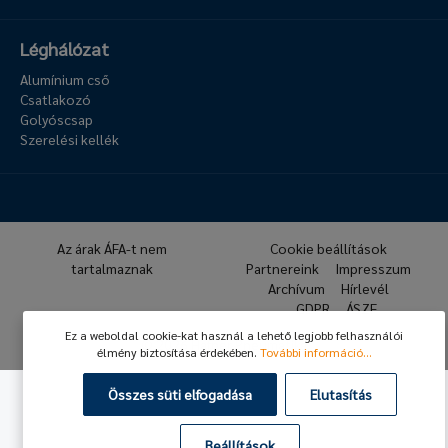
Léghálózat
Alumínium cső
Csatlakozó
Golyóscsap
Szerelési kellék
Az árak ÁFA-t nem
Cookie beállítások
tartalmaznak
Partnereink
Impresszum
Archívum
Hírlevél
GDPR
ÁSZF
Ez a weboldal cookie-kat használ a lehető legjobb felhasználói
© 2026 Hafner Pneumatika
élmény biztosítása érdekében.
További információ...
Összes süti elfogadása
Elutasítás
Beállítások