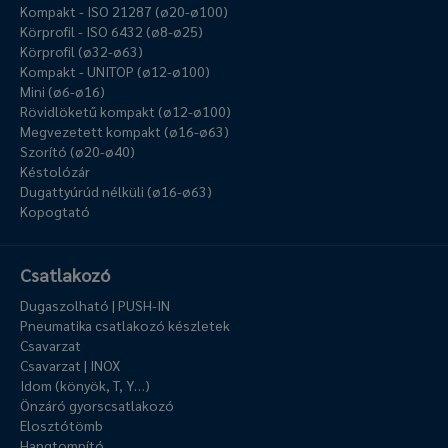
Kompakt - ISO 21287 (ø20-ø100)
Körprofil - ISO 6432 (ø8-ø25)
Körprofil (ø32-ø63)
Kompakt - UNITOP (ø12-ø100)
Mini (ø6-ø16)
Rövidlöketű kompakt (ø12-ø100)
Megvezetett kompakt (ø16-ø63)
Szorító (ø20-ø40)
Késtolózár
Dugattyúrúd nélküli (ø16-ø63)
Kopogtató
Csatlakozó
Dugaszolható | PUSH-IN
Pneumatika csatlakozó készletek
Csavarzat
Csavarzat | INOX
Idom (könyök, T, Y…)
Önzáró gyorscsatlakozó
Elosztótömb
Hangtompító