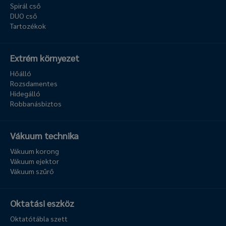
Spirál cső
DUO cső
Tartozékok
Extrém környezet
Hőálló
Rozsdamentes
Hidegálló
Robbanásbiztos
Vákuum technika
Vákuum korong
Vákuum ejektor
Vákuum szűrő
Oktatási eszköz
Oktatótábla szett