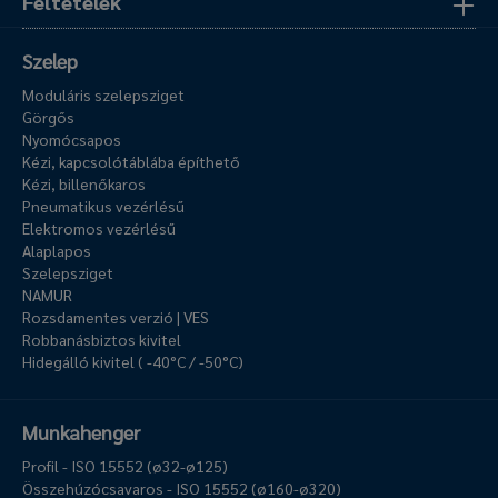
Feltételek
Szelep
Moduláris szelepsziget
Görgős
Nyomócsapos
Kézi, kapcsolótáblába építhető
Kézi, billenőkaros
Pneumatikus vezérlésű
Elektromos vezérlésű
Alaplapos
Szelepsziget
NAMUR
Rozsdamentes verzió | VES
Robbanásbiztos kivitel
Hidegálló kivitel ( -40°C / -50°C)
Munkahenger
Profil - ISO 15552 (ø32-ø125)
Összehúzócsavaros - ISO 15552 (ø160-ø320)