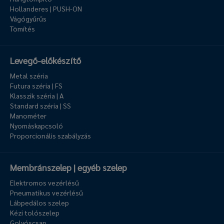
Hollanderes | PUSH-ON
Vágógyűrűs
Tömítés
Levegő-előkészítő
Metal széria
Futura széria | FS
Klasszik széria | A
Standard széria | SS
Manométer
Nyomáskapcsoló
Proporcionális szabályzás
Membránszelep | egyéb szelep
Elektromos vezérlésű
Pneumatikus vezérlésű
Lábpedálos szelep
Kézi tolószelep
Golyóscsap