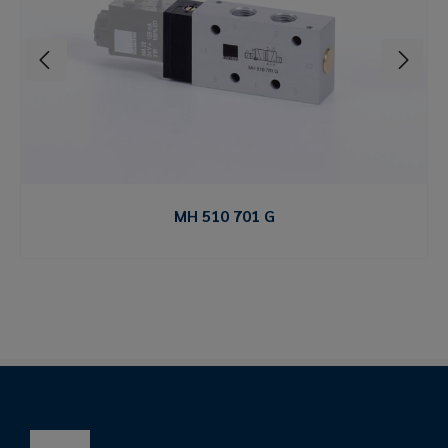
MH 510 701 G