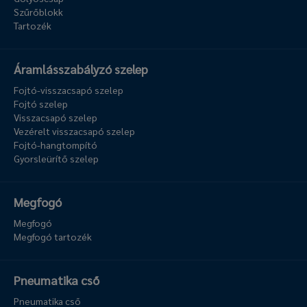
Szűrőblokk
Tartozék
Áramlásszabályzó szelep
Fojtó-visszacsapó szelep
Fojtó szelep
Visszacsapó szelep
Vezérelt visszacsapó szelep
Fojtó-hangtompító
Gyorsleürítő szelep
Megfogó
Megfogó
Megfogó tartozék
Pneumatika cső
Pneumatika cső