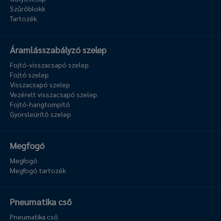
Szűrőblokk
Tartozék
Áramlásszabályzó szelep
Fojtó-visszacsapó szelep
Fojtó szelep
Visszacsapó szelep
Vezérelt visszacsapó szelep
Fojtó-hangtompító
Gyorsleürítő szelep
Megfogó
Megfogó
Megfogó tartozék
Pneumatika cső
Pneumatika cső