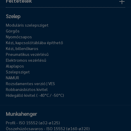
Feltételek
Szelep
Moduláris szelepsziget
Görgős
Nyomócsapos
Kézi, kapcsolótáblába építhető
Kézi, billenőkaros
Pneumatikus vezérlésű
Elektromos vezérlésű
Alaplapos
Szelepsziget
NAMUR
Rozsdamentes verzió | VES
Robbanásbiztos kivitel
Hidegálló kivitel ( -40°C / -50°C)
Munkahenger
Profil - ISO 15552 (ø32-ø125)
Összehúzócsavaros - ISO 15552 (ø160-ø320)