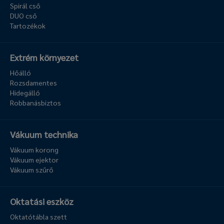
Spirál cső
DUO cső
Tartozékok
Extrém környezet
Hőálló
Rozsdamentes
Hidegálló
Robbanásbiztos
Vákuum technika
Vákuum korong
Vákuum ejektor
Vákuum szűrő
Oktatási eszköz
Oktatótábla szett