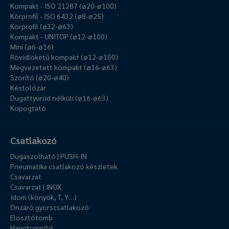
Kompakt - ISO 21287 (ø20-ø100)
Körprofil - ISO 6432 (ø8-ø25)
Körprofil (ø32-ø63)
Kompakt - UNITOP (ø12-ø100)
Mini (ø6-ø16)
Rövidlöketű kompakt (ø12-ø100)
Megvezetett kompakt (ø16-ø63)
Szorító (ø20-ø40)
Késtolózár
Dugattyúrúd nélküli (ø16-ø63)
Kopogtató
Csatlakozó
Dugaszolható | PUSH-IN
Pneumatika csatlakozó készletek
Csavarzat
Csavarzat | INOX
Idom (könyök, T, Y…)
Önzáró gyorscsatlakozó
Elosztótömb
Hangtompító