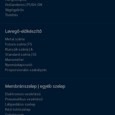
Hollanderes | PUSH-ON
Vágógyűrűs
Tömítés
Levegő-előkészítő
Metal széria
Futura széria | FS
Klasszik széria | A
Standard széria | SS
Manométer
Nyomáskapcsoló
Proporcionális szabályzás
Membránszelep | egyéb szelep
Elektromos vezérlésű
Pneumatikus vezérlésű
Lábpedálos szelep
Kézi tolószelep
Golyóscsap