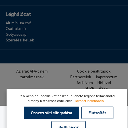
Léghálózat
Alumínium cső
Csatlakozó
Golyóscsap
Szerelési kellék
Az árak ÁFA-t nem
Cookie beállítások
tartalmaznak
Partnereink
Impresszum
Archívum
Hírlevél
GDPR
ÁSZF
Ez a weboldal cookie-kat használ a lehető legjobb felhasználói
© 2026 Hafner Pneumatika
élmény biztosítása érdekében.
További információ...
Összes süti elfogadása
Elutasítás
Beállítások