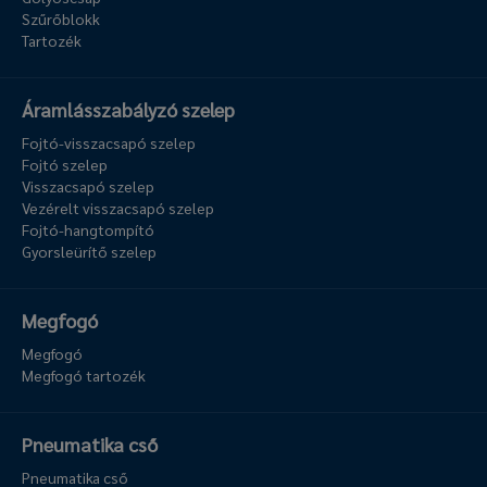
Szűrőblokk
Tartozék
Áramlásszabályzó szelep
Fojtó-visszacsapó szelep
Fojtó szelep
Visszacsapó szelep
Vezérelt visszacsapó szelep
Fojtó-hangtompító
Gyorsleürítő szelep
Megfogó
Megfogó
Megfogó tartozék
Pneumatika cső
Pneumatika cső