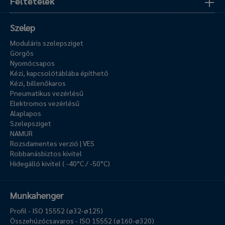
Feltételek
Szelep
Moduláris szelepsziget
Görgős
Nyomócsapos
Kézi, kapcsolótáblába építhető
Kézi, billenőkaros
Pneumatikus vezérlésű
Elektromos vezérlésű
Alaplapos
Szelepsziget
NAMUR
Rozsdamentes verzió | VES
Robbanásbiztos kivitel
Hidegálló kivitel ( -40°C / -50°C)
Munkahenger
Profil - ISO 15552 (ø32-ø125)
Összehúzócsavaros - ISO 15552 (ø160-ø320)