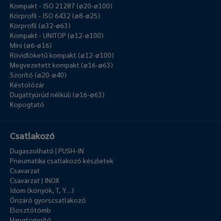
Kompakt - ISO 21287 (ø20-ø100)
Körprofil - ISO 6432 (ø8-ø25)
Körprofil (ø32-ø63)
Kompakt - UNITOP (ø12-ø100)
Mini (ø6-ø16)
Rövidlöketű kompakt (ø12-ø100)
Megvezetett kompakt (ø16-ø63)
Szorító (ø20-ø40)
Késtolózár
Dugattyúrúd nélküli (ø16-ø63)
Kopogtató
Csatlakozó
Dugaszolható | PUSH-IN
Pneumatika csatlakozó készletek
Csavarzat
Csavarzat | INOX
Idom (könyök, T, Y…)
Önzáró gyorscsatlakozó
Elosztótömb
Hangtompító