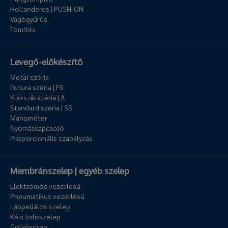
Hollanderes | PUSH-ON
Vágógyűrűs
Tömítés
Levegő-előkészítő
Metal széria
Futura széria | FS
Klasszik széria | A
Standard széria | SS
Manométer
Nyomáskapcsoló
Proporcionális szabályzás
Membránszelep | egyéb szelep
Elektromos vezérlésű
Pneumatikus vezérlésű
Lábpedálos szelep
Kézi tolószelep
Golyóscsap