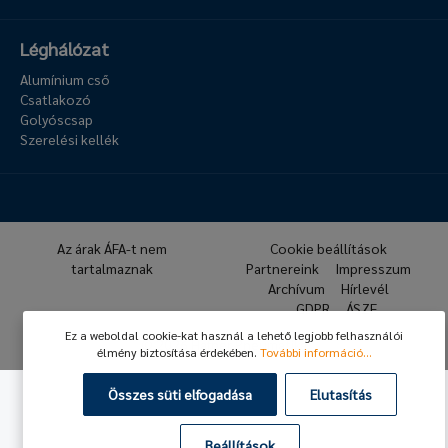
Léghálózat
Alumínium cső
Csatlakozó
Golyóscsap
Szerelési kellék
Az árak ÁFA-t nem
Cookie beállítások
tartalmaznak
Partnereink
Impresszum
Archívum
Hírlevél
GDPR
ÁSZF
Ez a weboldal cookie-kat használ a lehető legjobb felhasználói
© 2026 Hafner Pneumatika
élmény biztosítása érdekében.
További információ...
Összes süti elfogadása
Elutasítás
Beállítások