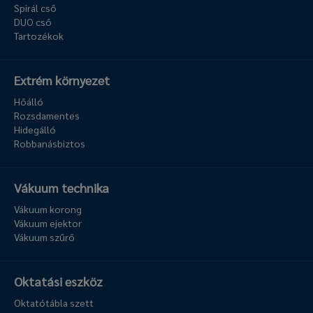
Spirál cső
DUO cső
Tartozékok
Extrém környezet
Hőálló
Rozsdamentes
Hidegálló
Robbanásbiztos
Vákuum technika
Vákuum korong
Vákuum ejektor
Vákuum szűrő
Oktatási eszköz
Oktatótábla szett