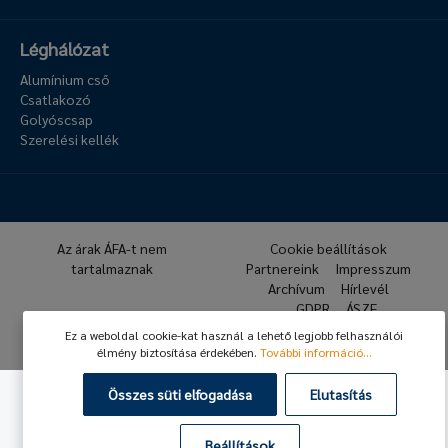
Léghálózat
Alumínium cső
Csatlakozó
Golyóscsap
Szerelési kellék
Az árak ÁFA-t nem
Cookie beállítások
tartalmaznak
Partnereink
Impresszum
Archívum
Hírlevél
GDPR
ÁSZF
Ez a weboldal cookie-kat használ a lehető legjobb felhasználói
© 2026 Hafner Pneumatika
élmény biztosítása érdekében.
További információ...
Összes süti elfogadása
Elutasítás
Beállítások