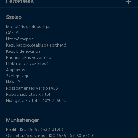
Feltételek
Szelep
Moduláris szelepsziget
Görgős
Nyomócsapos
Kézi, kapcsolótáblába építhető
Kézi, billenőkaros
Pneumatikus vezérlésű
Elektromos vezérlésű
Alaplapos
Szelepsziget
NAMUR
Rozsdamentes verzió | VES
Robbanásbiztos kivitel
Hidegálló kivitel ( -40°C / -50°C)
Munkahenger
Profil - ISO 15552 (ø32-ø125)
Összehúzócsavaros - ISO 15552 (ø160-ø320)