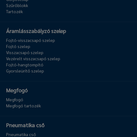
Szűrőblokk
Tartozék
Áramlásszabályzó szelep
Fojtó-visszacsapó szelep
Fojtó szelep
Visszacsapó szelep
Vezérelt visszacsapó szelep
Fojtó-hangtompító
Gyorsleürítő szelep
Megfogó
Megfogó
Megfogó tartozék
Pneumatika cső
Pneumatika cső