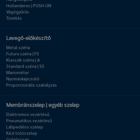
Hollanderes | PUSH-ON
Vágógyűrűs
Tömítés
Levegő-előkészítő
Metal széria
Futura széria | FS
Klasszik széria | A
Standard széria | SS
Manométer
Nyomáskapcsoló
Proporcionális szabályzás
Membránszelep | egyéb szelep
Elektromos vezérlésű
Pneumatikus vezérlésű
Lábpedálos szelep
Kézi tolószelep
Golyóscsap