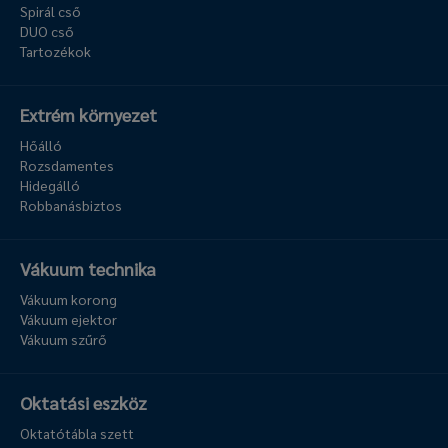
Spirál cső
DUO cső
Tartozékok
Extrém környezet
Hőálló
Rozsdamentes
Hidegálló
Robbanásbiztos
Vákuum technika
Vákuum korong
Vákuum ejektor
Vákuum szűrő
Oktatási eszköz
Oktatótábla szett