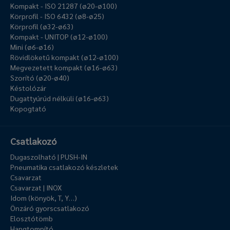
Kompakt - ISO 21287 (ø20-ø100)
Körprofil - ISO 6432 (ø8-ø25)
Körprofil (ø32-ø63)
Kompakt - UNITOP (ø12-ø100)
Mini (ø6-ø16)
Rövidlöketű kompakt (ø12-ø100)
Megvezetett kompakt (ø16-ø63)
Szorító (ø20-ø40)
Késtolózár
Dugattyúrúd nélküli (ø16-ø63)
Kopogtató
Csatlakozó
Dugaszolható | PUSH-IN
Pneumatika csatlakozó készletek
Csavarzat
Csavarzat | INOX
Idom (könyök, T, Y…)
Önzáró gyorscsatlakozó
Elosztótömb
Hangtompító