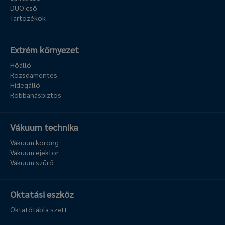
DUO cső
Tartozékok
Extrém környezet
Hőálló
Rozsdamentes
Hidegálló
Robbanásbiztos
Vákuum technika
Vákuum korong
Vákuum ejektor
Vákuum szűrő
Oktatási eszköz
Oktatótábla szett