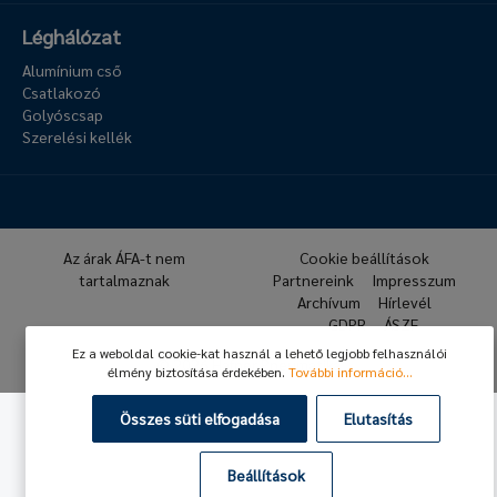
Léghálózat
Alumínium cső
Csatlakozó
Golyóscsap
Szerelési kellék
Az árak ÁFA-t nem
Cookie beállítások
tartalmaznak
Partnereink
Impresszum
Archívum
Hírlevél
GDPR
ÁSZF
Ez a weboldal cookie-kat használ a lehető legjobb felhasználói
© 2026 Hafner Pneumatika
élmény biztosítása érdekében.
További információ...
Összes süti elfogadása
Elutasítás
Beállítások