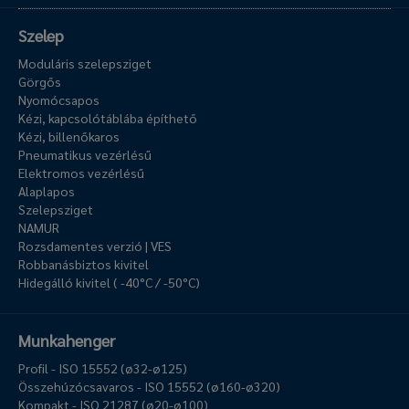
Szelep
Moduláris szelepsziget
Görgős
Nyomócsapos
Kézi, kapcsolótáblába építhető
Kézi, billenőkaros
Pneumatikus vezérlésű
Elektromos vezérlésű
Alaplapos
Szelepsziget
NAMUR
Rozsdamentes verzió | VES
Robbanásbiztos kivitel
Hidegálló kivitel ( -40°C / -50°C)
Munkahenger
Profil - ISO 15552 (ø32-ø125)
Összehúzócsavaros - ISO 15552 (ø160-ø320)
Kompakt - ISO 21287 (ø20-ø100)