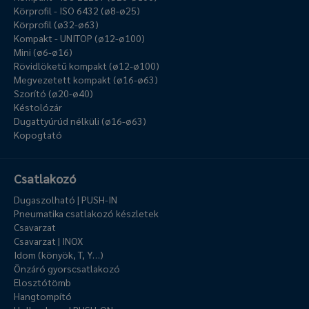
Körprofil - ISO 6432 (ø8-ø25)
Körprofil (ø32-ø63)
Kompakt - UNITOP (ø12-ø100)
Mini (ø6-ø16)
Rövidlöketű kompakt (ø12-ø100)
Megvezetett kompakt (ø16-ø63)
Szorító (ø20-ø40)
Késtolózár
Dugattyúrúd nélküli (ø16-ø63)
Kopogtató
Csatlakozó
Dugaszolható | PUSH-IN
Pneumatika csatlakozó készletek
Csavarzat
Csavarzat | INOX
Idom (könyök, T, Y…)
Önzáró gyorscsatlakozó
Elosztótömb
Hangtompító