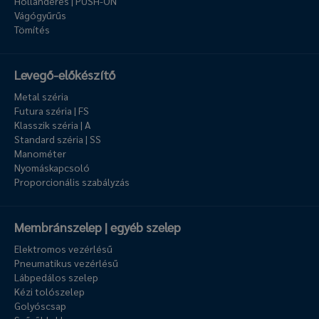
Hollanderes | PUSH-ON
Vágógyűrűs
Tömítés
Levegő-előkészítő
Metal széria
Futura széria | FS
Klasszik széria | A
Standard széria | SS
Manométer
Nyomáskapcsoló
Proporcionális szabályzás
Membránszelep | egyéb szelep
Elektromos vezérlésű
Pneumatikus vezérlésű
Lábpedálos szelep
Kézi tolószelep
Golyóscsap