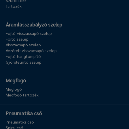
Szűrőblokk
Tartozék
Áramlásszabályzó szelep
Fojtó-visszacsapó szelep
Fojtó szelep
Visszacsapó szelep
Vezérelt visszacsapó szelep
Fojtó-hangtompító
Gyorsleürítő szelep
Megfogó
Megfogó
Megfogó tartozék
Pneumatika cső
Pneumatika cső
Spirál cső