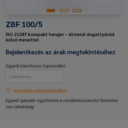
ZBF 100/5
ISO 21287 kompakt henger - átmenő dugattyúrúd
külső menettel
Bejelentkezés az árak megtekintéséhez
Egyedi lökethossz (opcionális)
Hozzáadás a kívánságlistához
Egyedi igények rögzítésére a rendelésösszesítő felületen
van lehetőség