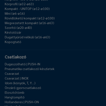
Körprofil (ø32-ø63)
Kompakt - UNITOP (ø12-ø100)
Mini (ø6-ø16)
Rövidlöketű kompakt (ø12-ø100)
Megvezetett kompakt (ø16-ø63)
Szorító (ø20-ø40)
Késtolózár
Dugattyúrúd nélküli (ø16-ø63)
Kopogtató
Csatlakozó
Dugaszolható | PUSH-IN
Pneumatika csatlakozó készletek
Csavarzat
Csavarzat | INOX
Idom (könyök, T, Y…)
Önzáró gyorscsatlakozó
Elosztótömb
Hangtompító
Hollanderes | PUSH-ON