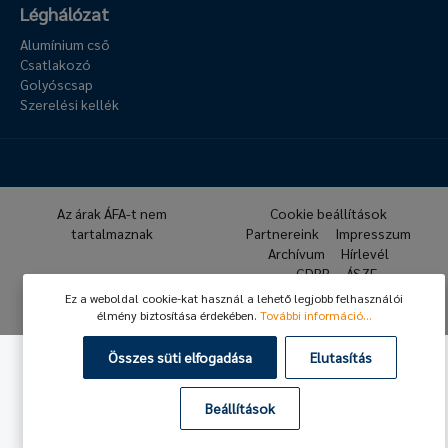
Léghálózat
Alumínium cső
Csatlakozó
Golyóscsap
Szerelési kellék
Az árak ÁFA-t nem
Cookie beállítások
tartalmaznak
Partnereink
Impresszum
Archívum
Hírlevél
GDPR
ÁSZF
Ez a weboldal cookie-kat használ a lehető legjobb felhasználói
© 2026 Hafner Pneumatika
élmény biztosítása érdekében.
További információ...
Összes süti elfogadása
Elutasítás
Beállítások