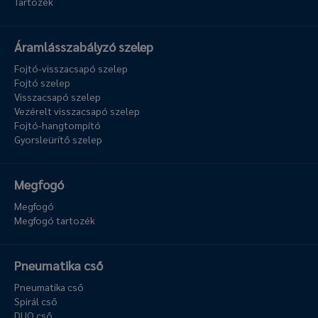
Tartozék
Áramlásszabályzó szelep
Fojtó-visszacsapó szelep
Fojtó szelep
Visszacsapó szelep
Vezérelt visszacsapó szelep
Fojtó-hangtompító
Gyorsleürítő szelep
Megfogó
Megfogó
Megfogó tartozék
Pneumatika cső
Pneumatika cső
Spirál cső
DUO cső