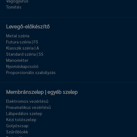
Vágógyűrűs
Tömítés
Levegő-előkészítő
Metal széria
Futura széria | FS
Klasszik széria | A
Standard széria | SS
Manométer
Nyomáskapcsoló
Proporcionális szabályzás
Membránszelep | egyéb szelep
Elektromos vezérlésű
Pneumatikus vezérlésű
Lábpedálos szelep
Kézi tolószelep
Golyóscsap
Szűrőblokk