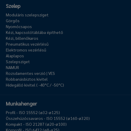
Szelep
Moduláris szelepsziget
Görgős
Nyomócsapos
Kézi, kapcsolótáblába építhető
Kézi, billenőkaros
Pneumatikus vezérlésű
Elektromos vezérlésű
Alaplapos
Szelepsziget
NAMUR
Rozsdamentes verzió | VES
Robbanásbiztos kivitel
Hidegálló kivitel ( -40°C / -50°C)
Munkahenger
Profil - ISO 15552 (ø32-ø125)
Összehúzócsavaros - ISO 15552 (ø160-ø320)
Kompakt - ISO 21287 (ø20-ø100)
Körprofil - ISO 6432 (ø8-ø25)