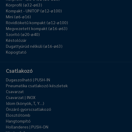
Körprofil (ø32-ø63)
Kompakt - UNITOP (ø12-ø100)
Mini (ø6-ø16)
Rövidlöketű kompakt (ø12-ø100)
Megvezetett kompakt (ø16-ø63)
Szorító (ø20-ø40)
Késtolózár
Dugattyúrúd nélküli (ø16-ø63)
Kopogtató
Csatlakozó
Dugaszolható | PUSH-IN
Pneumatika csatlakozó készletek
Csavarzat
Csavarzat | INOX
Idom (könyök, T, Y…)
Önzáró gyorscsatlakozó
Elosztótömb
Hangtompító
Hollanderes | PUSH-ON