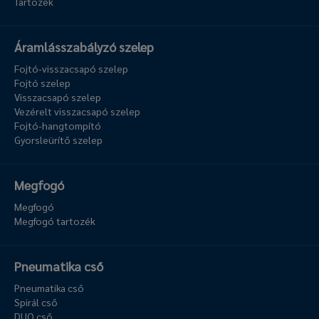
Tartozék
Áramlásszabályzó szelep
Fojtó-visszacsapó szelep
Fojtó szelep
Visszacsapó szelep
Vezérelt visszacsapó szelep
Fojtó-hangtompító
Gyorsleürítő szelep
Megfogó
Megfogó
Megfogó tartozék
Pneumatika cső
Pneumatika cső
Spirál cső
DUO cső