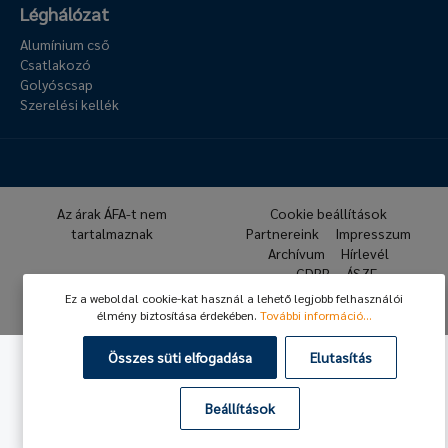
Léghálózat
Alumínium cső
Csatlakozó
Golyóscsap
Szerelési kellék
Az árak ÁFA-t nem
Cookie beállítások
tartalmaznak
Partnereink
Impresszum
Archívum
Hírlevél
GDPR
ÁSZF
Ez a weboldal cookie-kat használ a lehető legjobb felhasználói
© 2026 Hafner Pneumatika
élmény biztosítása érdekében.
További információ...
Összes süti elfogadása
Elutasítás
Beállítások