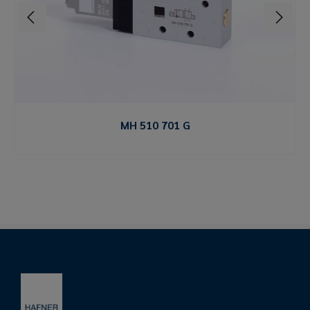
MH 510 701 G