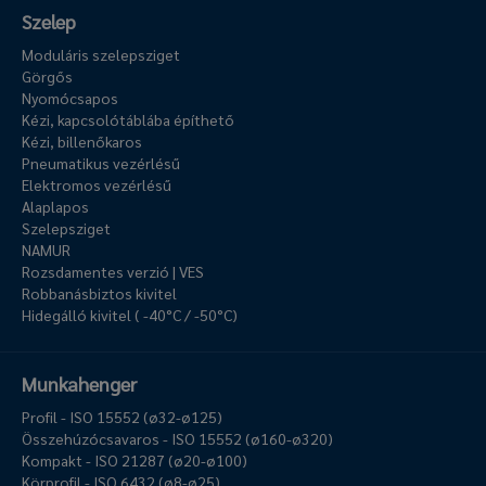
Szelep
Moduláris szelepsziget
Görgős
Nyomócsapos
Kézi, kapcsolótáblába építhető
Kézi, billenőkaros
Pneumatikus vezérlésű
Elektromos vezérlésű
Alaplapos
Szelepsziget
NAMUR
Rozsdamentes verzió | VES
Robbanásbiztos kivitel
Hidegálló kivitel ( -40°C / -50°C)
Munkahenger
Profil - ISO 15552 (ø32-ø125)
Összehúzócsavaros - ISO 15552 (ø160-ø320)
Kompakt - ISO 21287 (ø20-ø100)
Körprofil - ISO 6432 (ø8-ø25)