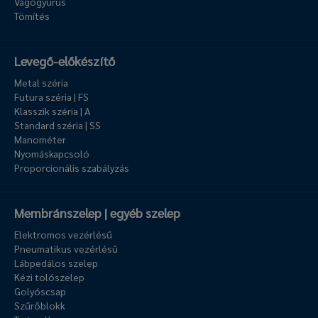
Vágógyűrűs
Tömítés
Levegő-előkészítő
Metal széria
Futura széria | FS
Klasszik széria | A
Standard széria | SS
Manométer
Nyomáskapcsoló
Proporcionális szabályzás
Membránszelep | egyéb szelep
Elektromos vezérlésű
Pneumatikus vezérlésű
Lábpedálos szelep
Kézi tolószelep
Golyóscsap
Szűrőblokk