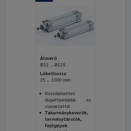
Átmérő
Ø32 ... Ø125
Lökethossz
25 ... 1000 mm
Rozsdamentes
dugattyúrúddal és
csavarzattal
Takarmánykeverők,
terménytárolók,
fejőgépek