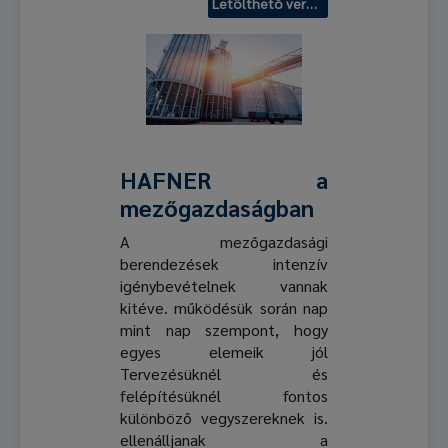
Letölthető verzió
HAFNER a
mezőgazdaságban
A mezőgazdasági
berendezések intenzív
igénybevételnek vannak
kitéve. működésük során nap
mint nap szempont, hogy
egyes elemeik jól
Tervezésüknél és
felépítésüknél fontos
különböző vegyszereknek is.
ellenálljanak a