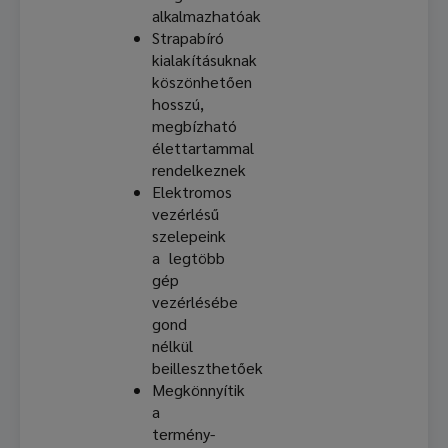
alkalmazhatóak
Strapabíró
kialakításuknak
köszönhetően
hosszú,
megbízható
élettartammal
rendelkeznek
Elektromos
vezérlésű
szelepeink
a legtöbb
gép
vezérlésébe
gond
nélkül
beilleszthetőek
Megkönnyítik
a
termény-