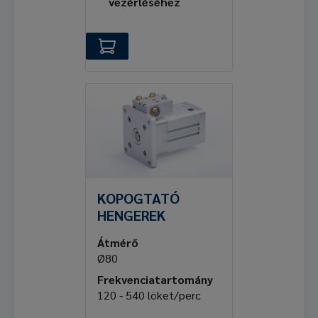
vezérléséhez
KOPOGTATÓ
HENGEREK
Átmérő
Ø80
Frekvenciatartomány
120 - 540 löket/perc