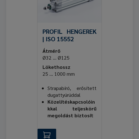
PROFIL HENGEREK
| ISO 15552
Átmérő
Ø32 ... Ø125
Lökethossz
25 ... 1000 mm
Strapabíró, erősített
dugattyúrúddal
Közelítéskapcsolóin
kkal teljeskörű
megoldást biztosít