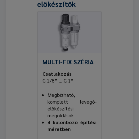
előkészítők
MULTI-FIX SZÉRIA
Csatlakozás
G 1/8” ... G 1”
Megbízható,
komplett levegő-
előkészítési
megoldások
4 különböző építési
méretben