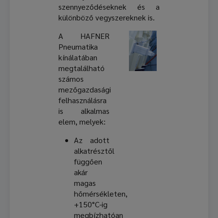
szennyeződéseknek és a
különböző vegyszereknek is.
A HAFNER
Pneumatika
kínálatában
megtalálható
számos
mezőgazdasági
felhasználásra
is alkalmas
elem, melyek:
Az adott
alkatrésztől
függően
akár
magas
hőmérsékleten,
+150°C-ig
megbízhatóan