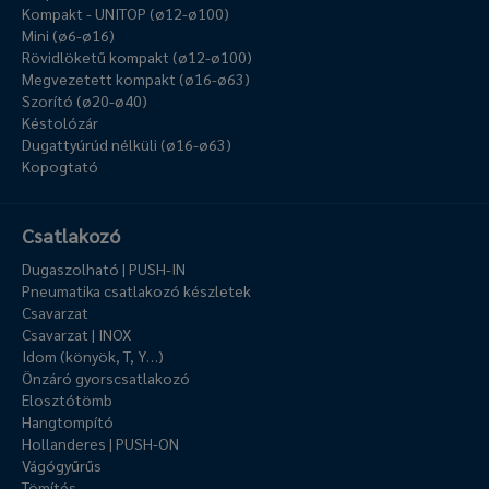
Kompakt - UNITOP (ø12-ø100)
Mini (ø6-ø16)
Rövidlöketű kompakt (ø12-ø100)
Megvezetett kompakt (ø16-ø63)
Szorító (ø20-ø40)
Késtolózár
Dugattyúrúd nélküli (ø16-ø63)
Kopogtató
Csatlakozó
Dugaszolható | PUSH-IN
Pneumatika csatlakozó készletek
Csavarzat
Csavarzat | INOX
Idom (könyök, T, Y…)
Önzáró gyorscsatlakozó
Elosztótömb
Hangtompító
Hollanderes | PUSH-ON
Vágógyűrűs
Tömítés