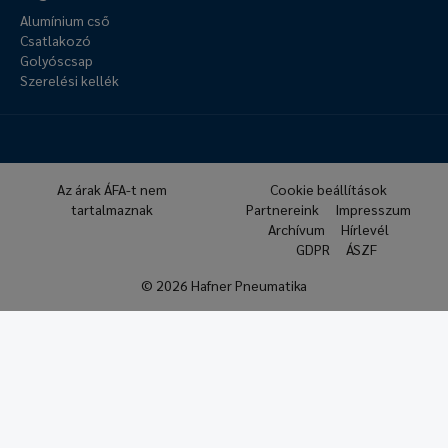
Alumínium cső
Csatlakozó
Golyóscsap
Szerelési kellék
Az árak ÁFA-t nem
Cookie beállítások
tartalmaznak
Partnereink
Impresszum
Archívum
Hírlevél
GDPR
ÁSZF
© 2026 Hafner Pneumatika