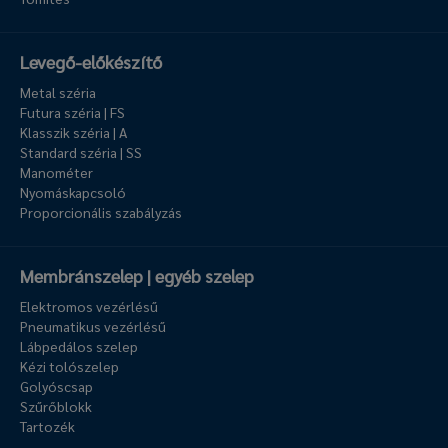
Levegő-előkészítő
Metal széria
Futura széria | FS
Klasszik széria | A
Standard széria | SS
Manométer
Nyomáskapcsoló
Proporcionális szabályzás
Membránszelep | egyéb szelep
Elektromos vezérlésű
Pneumatikus vezérlésű
Lábpedálos szelep
Kézi tolószelep
Golyóscsap
Szűrőblokk
Tartozék