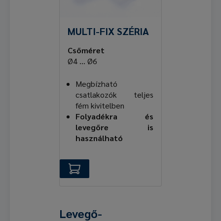
MULTI-FIX SZÉRIA
Csőméret
Ø4 ... Ø6
Megbízható
csatlakozók teljes
fém kivitelben
Folyadékra és
levegőre is
használható
Levegő-