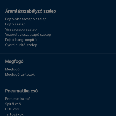
Áramlásszabályzó szelep
Fojtó-visszacsapó szelep
Fojtó szelep
Visszacsapó szelep
Vezérelt visszacsapó szelep
Fojtó-hangtompító
Gyorsleürítő szelep
Megfogó
Megfogó
Megfogó tartozék
Pneumatika cső
Pneumatika cső
Spirál cső
DUO cső
Tartozékok