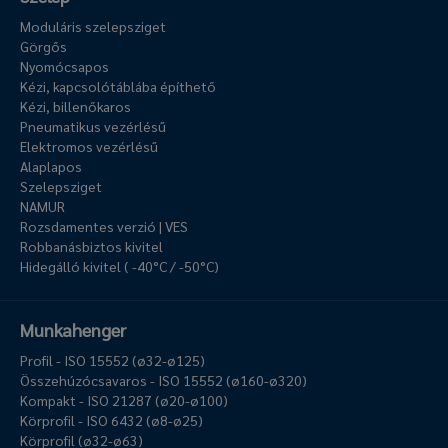
Moduláris szelepsziget
Görgős
Nyomócsapos
Kézi, kapcsolótáblába építhető
Kézi, billenőkaros
Pneumatikus vezérlésű
Elektromos vezérlésű
Alaplapos
Szelepsziget
NAMUR
Rozsdamentes verzió | VES
Robbanásbiztos kivitel
Hidegálló kivitel ( -40°C / -50°C)
Munkahenger
Profil - ISO 15552 (ø32-ø125)
Összehúzócsavaros - ISO 15552 (ø160-ø320)
Kompakt - ISO 21287 (ø20-ø100)
Körprofil - ISO 6432 (ø8-ø25)
Körprofil (ø32-ø63)