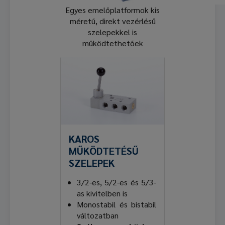
Egyes emelőplatformok kis
méretű, direkt vezérlésű
szelepekkel is
működtethetőek
KAROS
MŰKÖDTETÉSŰ
SZELEPEK
3/2-es, 5/2-es és 5/3-
as kivitelben is
Monostabil és bistabil
változatban