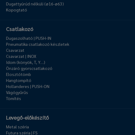
Dugattyúrúd nélküli (ø16-ø63)
Kopogtató
Csatlakozó
Dugaszolható | PUSH-IN
Pneumatika csatlakozó készletek
Csavarzat
Csavarzat | INOX
Idom (könyök, T, Y…)
Önzáró gyorscsatlakozó
Elosztótömb
Hangtompító
Hollanderes | PUSH-ON
Vágógyűrűs
Tömítés
Levegő-előkészítő
Metal széria
Futura széria | FS