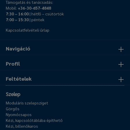
Támogatás és tanácsadás:
Mobil:
+36-30-657-4848
7:30 – 16:00
| hétfő – csütörtök
7:00 – 15:30
| péntek
Kapcsolatfelvételi űrlap
Navigáció
Profil
Feltételek
Szelep
Moduláris szelepsziget
Görgős
Nyomócsapos
Kézi, kapcsolótáblába építhető
Kézi, billenőkaros