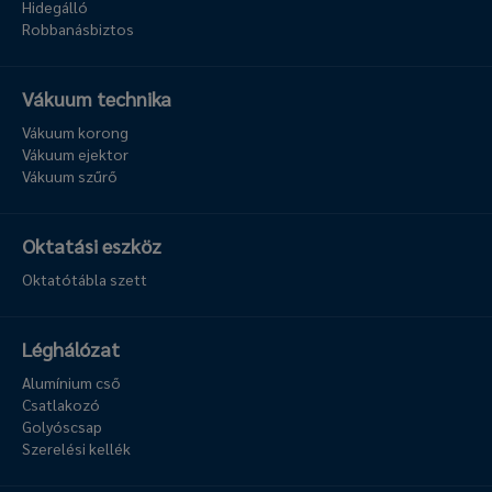
Hidegálló
Robbanásbiztos
Vákuum technika
Vákuum korong
Vákuum ejektor
Vákuum szűrő
Oktatási eszköz
Oktatótábla szett
Léghálózat
Alumínium cső
Csatlakozó
Golyóscsap
Szerelési kellék