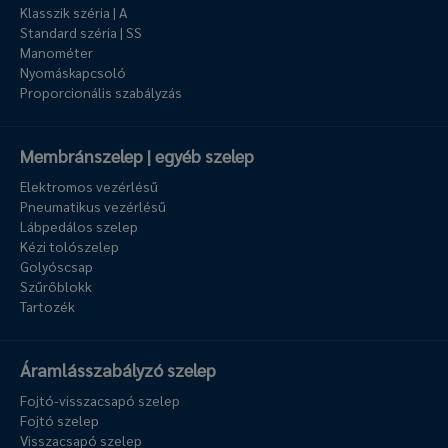
Klasszik széria | A
Standard széria | SS
Manométer
Nyomáskapcsoló
Proporcionális szabályzás
Membránszelep | egyéb szelep
Elektromos vezérlésű
Pneumatikus vezérlésű
Lábpedálos szelep
Kézi tolószelep
Golyóscsap
Szűrőblokk
Tartozék
Áramlásszabályzó szelep
Fojtó-visszacsapó szelep
Fojtó szelep
Visszacsapó szelep