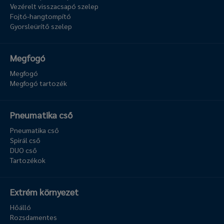
Vezérelt visszacsapó szelep
Fojtó-hangtompító
Gyorsleürítő szelep
Megfogó
Megfogó
Megfogó tartozék
Pneumatika cső
Pneumatika cső
Spirál cső
DUO cső
Tartozékok
Extrém környezet
Hőálló
Rozsdamentes