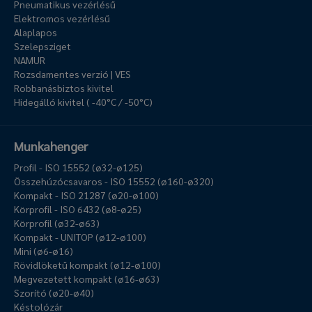
Pneumatikus vezérlésű
Elektromos vezérlésű
Alaplapos
Szelepsziget
NAMUR
Rozsdamentes verzió | VES
Robbanásbiztos kivitel
Hidegálló kivitel ( -40°C / -50°C)
Munkahenger
Profil - ISO 15552 (ø32-ø125)
Összehúzócsavaros - ISO 15552 (ø160-ø320)
Kompakt - ISO 21287 (ø20-ø100)
Körprofil - ISO 6432 (ø8-ø25)
Körprofil (ø32-ø63)
Kompakt - UNITOP (ø12-ø100)
Mini (ø6-ø16)
Rövidlöketű kompakt (ø12-ø100)
Megvezetett kompakt (ø16-ø63)
Szorító (ø20-ø40)
Késtolózár