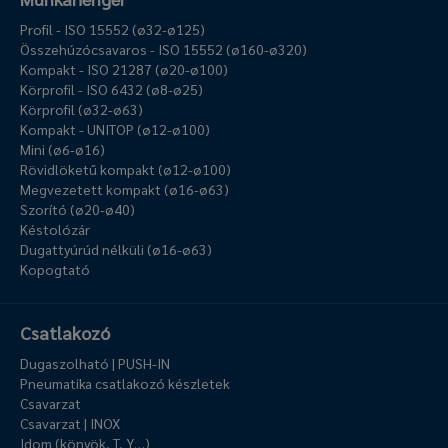
Profil - ISO 15552 (ø32-ø125)
Összehúzócsavaros - ISO 15552 (ø160-ø320)
Kompakt - ISO 21287 (ø20-ø100)
Körprofil - ISO 6432 (ø8-ø25)
Körprofil (ø32-ø63)
Kompakt - UNITOP (ø12-ø100)
Mini (ø6-ø16)
Rövidlöketű kompakt (ø12-ø100)
Megvezetett kompakt (ø16-ø63)
Szorító (ø20-ø40)
Késtolózár
Dugattyúrúd nélküli (ø16-ø63)
Kopogtató
Csatlakozó
Dugaszolható | PUSH-IN
Pneumatika csatlakozó készletek
Csavarzat
Csavarzat | INOX
Idom (könyök, T, Y…)