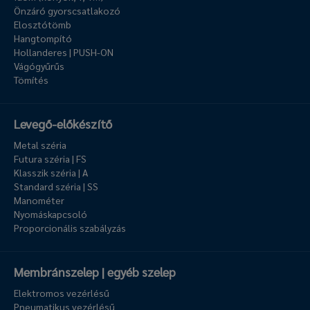
Önzáró gyorscsatlakozó
Elosztótömb
Hangtompító
Hollanderes | PUSH-ON
Vágógyűrűs
Tömítés
Levegő-előkészítő
Metal széria
Futura széria | FS
Klasszik széria | A
Standard széria | SS
Manométer
Nyomáskapcsoló
Proporcionális szabályzás
Membránszelep | egyéb szelep
Elektromos vezérlésű
Pneumatikus vezérlésű