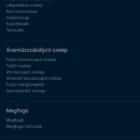
Lábpedálos szelep
Kézi tolószelep
Golyóscsap
Szűrőblokk
Tartozék
Áramlásszabályzó szelep
Fojtó-visszacsapó szelep
Fojtó szelep
Visszacsapó szelep
Vezérelt visszacsapó szelep
Fojtó-hangtompító
Gyorsleürítő szelep
Megfogó
Megfogó
Megfogó tartozék