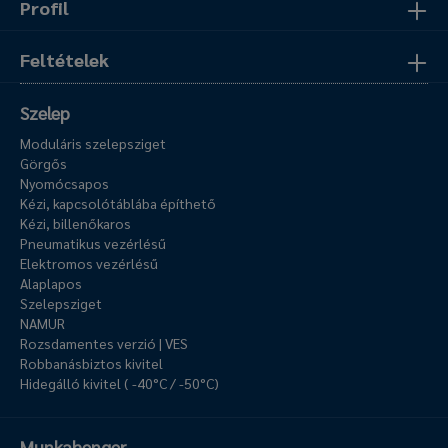
Profil
Feltételek
Szelep
Moduláris szelepsziget
Görgős
Nyomócsapos
Kézi, kapcsolótáblába építhető
Kézi, billenőkaros
Pneumatikus vezérlésű
Elektromos vezérlésű
Alaplapos
Szelepsziget
NAMUR
Rozsdamentes verzió | VES
Robbanásbiztos kivitel
Hidegálló kivitel ( -40°C / -50°C)
Munkahenger