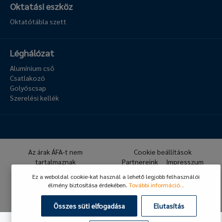
Oktatási eszköz
Oktatótábla szett
Léghálózat
Alumínium cső
Csatlakozó
Golyóscsap
Szerelési kellék
Az árak ÁFA-t nem
Cookie beállítások
tartalmaznak
Partnereink
Impresszum
Archívum
Hírlevél
Ez a weboldal cookie-kat használ a lehető legjobb felhasználói
GDPR
ÁSZF
élmény biztosítása érdekében.
További információ...
© 2026 Hafner Pneumatika
Összes süti elfogadása
Elutasítás