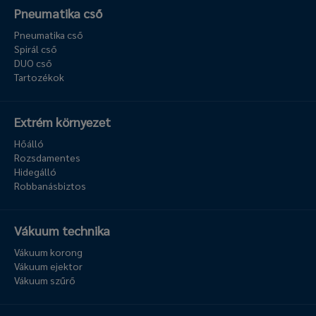
Pneumatika cső
Pneumatika cső
Spirál cső
DUO cső
Tartozékok
Extrém környezet
Hőálló
Rozsdamentes
Hidegálló
Robbanásbiztos
Vákuum technika
Vákuum korong
Vákuum ejektor
Vákuum szűrő