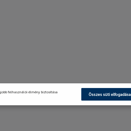
gjobb felhasználói élmény biztosítása
Összes süti elfogadása