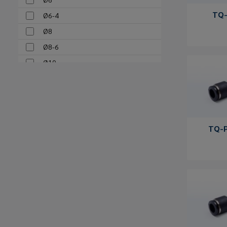
TQ-
Ø6-4
Ø8
Ø8-6
Ø10
Ø10-8
Ø12
Ø12-10
TQ-P