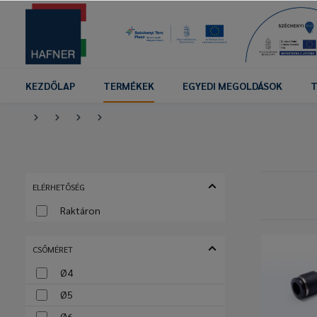
KEZDŐLAP
TERMÉKEK
EGYEDI MEGOLDÁSOK
T
ELÉRHETŐSÉG
Raktáron
CSŐMÉRET
Ø4
Ø5
Ø6