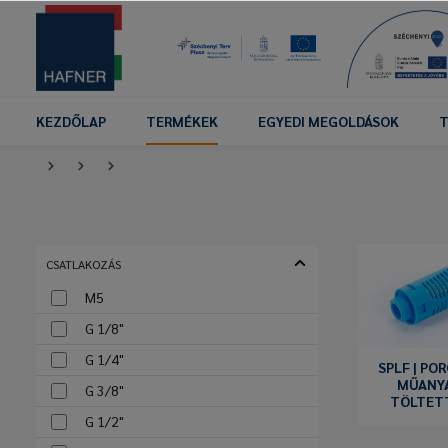
KEZDŐLAP
TERMÉKEK
EGYEDI MEGOLDÁSOK
T
CSATLAKOZÁS
M5
G 1/8"
G 1/4"
SPLF | PO
MŰANY
G 3/8"
TÖLTET
G 1/2"