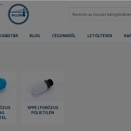
UDÁSTÁR
BLOG
CÉGÜNKRŐL
LETÖLTÉSEK
KA
RÓZUS
SPPE | PORÓZUS
AG
POLIETILÉN
TEL