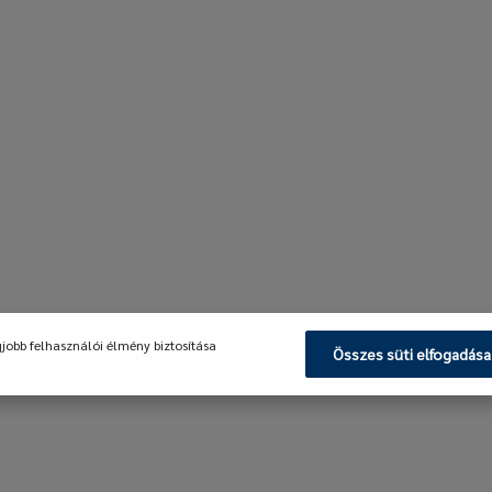
gjobb felhasználói élmény biztosítása
Összes süti elfogadása