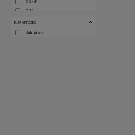
G 3/4"
G 1"
ELÉRHETŐSÉG
Raktáron