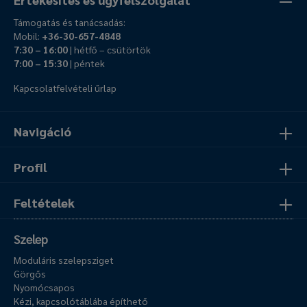
Támogatás és tanácsadás:
Mobil:
+36-30-657-4848
7:30 – 16:00
| hétfő – csütörtök
7:00 – 15:30
| péntek
Kapcsolatfelvételi űrlap
Navigáció
Profil
Feltételek
Szelep
Moduláris szelepsziget
Görgős
Nyomócsapos
Kézi, kapcsolótáblába építhető