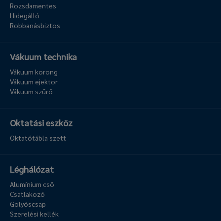
Rozsdamentes
Hidegálló
Robbanásbiztos
Vákuum technika
Vákuum korong
Vákuum ejektor
Vákuum szűrő
Oktatási eszköz
Oktatótábla szett
Léghálózat
Alumínium cső
Csatlakozó
Golyóscsap
Szerelési kellék