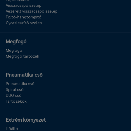
Visszacsapó szelep
Vezérelt visszacsapó szelep
Fojtó-hangtompító
Gyorsleürítő szelep
Megfogó
Megfogó
Megfogó tartozék
Pneumatika cső
Pneumatika cső
Spirál cső
DUO cső
Tartozékok
Extrém környezet
Hőálló