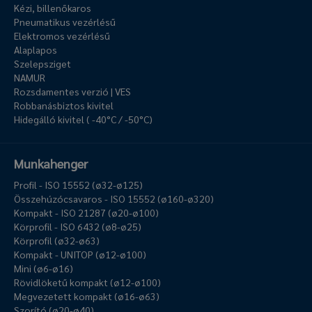
Kézi, billenőkaros
Pneumatikus vezérlésű
Elektromos vezérlésű
Alaplapos
Szelepsziget
NAMUR
Rozsdamentes verzió | VES
Robbanásbiztos kivitel
Hidegálló kivitel ( -40°C / -50°C)
Munkahenger
Profil - ISO 15552 (ø32-ø125)
Összehúzócsavaros - ISO 15552 (ø160-ø320)
Kompakt - ISO 21287 (ø20-ø100)
Körprofil - ISO 6432 (ø8-ø25)
Körprofil (ø32-ø63)
Kompakt - UNITOP (ø12-ø100)
Mini (ø6-ø16)
Rövidlöketű kompakt (ø12-ø100)
Megvezetett kompakt (ø16-ø63)
Szorító (ø20-ø40)