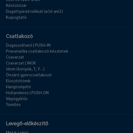
Késtolózár
Dugattyúrúd nélküli (ø16-ø63)
Kopogtató
Csatlakozó
Dugaszolható | PUSH-IN
Pneumatika csatlakozó készletek
Csavarzat
Csavarzat | INOX
Idom (könyök, T, Y…)
Önzáró gyorscsatlakozó
Elosztótömb
Hangtompító
Hollanderes | PUSH-ON
Vágógyűrűs
Tömítés
Levegő-előkészítő
Metal széria