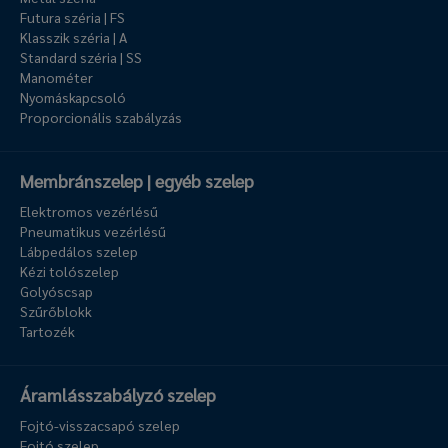
Futura széria | FS
Klasszik széria | A
Standard széria | SS
Manométer
Nyomáskapcsoló
Proporcionális szabályzás
Membránszelep | egyéb szelep
Elektromos vezérlésű
Pneumatikus vezérlésű
Lábpedálos szelep
Kézi tolószelep
Golyóscsap
Szűrőblokk
Tartozék
Áramlásszabályzó szelep
Fojtó-visszacsapó szelep
Fojtó szelep