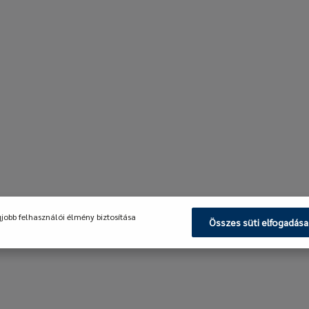
gjobb felhasználói élmény biztosítása
Összes süti elfogadása