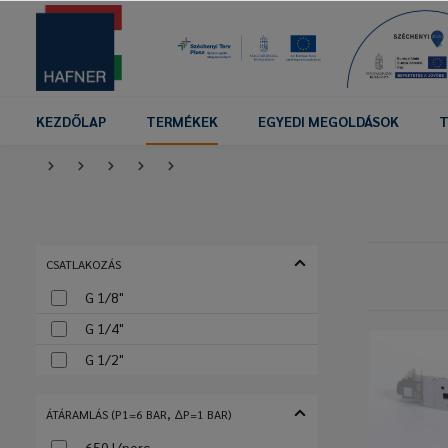
KEZDŐLAP
TERMÉKEK
EGYEDI MEGOLDÁSOK
T
CSATLAKOZÁS
G 1/8"
G 1/4"
G 1/2"
ÁTÁRAMLÁS (P1=6 BAR, ΔP=1 BAR)
650 l/perc