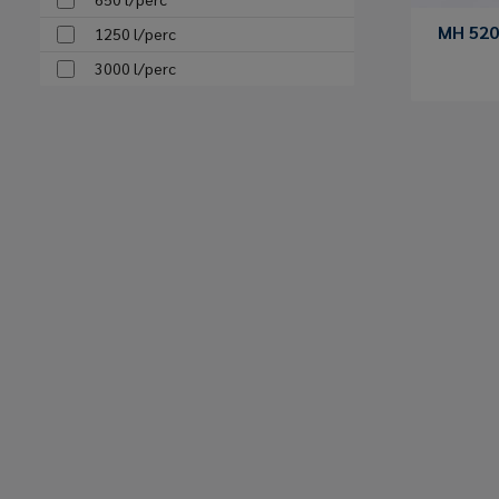
MH 520
1250 l/perc
3000 l/perc