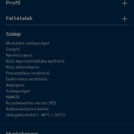
Profil
Feltételek
Szelep
Moduláris szelepsziget
Görgős
Nyomócsapos
Kézi, kapcsolótáblába építhető
Kézi, billenőkaros
Pneumatikus vezérlésű
Elektromos vezérlésű
Alaplapos
Szelepsziget
NAMUR
Rozsdamentes verzió | VES
Robbanásbiztos kivitel
Hidegálló kivitel ( -40°C / -50°C)
Munkahenger