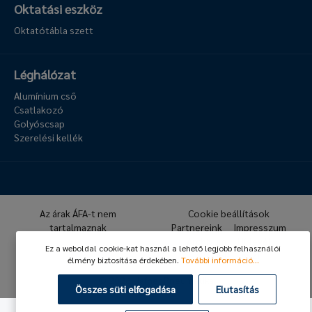
Oktatási eszköz
Oktatótábla szett
Léghálózat
Alumínium cső
Csatlakozó
Golyóscsap
Szerelési kellék
Az árak ÁFA-t nem
Cookie beállítások
tartalmaznak
Partnereink
Impresszum
Archívum
Hírlevél
Ez a weboldal cookie-kat használ a lehető legjobb felhasználói
GDPR
ÁSZF
élmény biztosítása érdekében.
További információ...
© 2026 Hafner Pneumatika
Összes süti elfogadása
Elutasítás