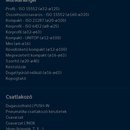
Profil - ISO 15552 (ø32-ø125)
Összehúzócsavaros - ISO 15552 (ø160-ø320)
Kompakt - ISO 21287 (ø20-ø100)
Körprofil - ISO 6432 (ø8-ø25)
Körprofil (ø32-ø63)
Kompakt - UNITOP (ø12-ø100)
Mini (ø6-ø16)
Rövidlöketű kompakt (ø12-ø100)
Megvezetett kompakt (ø16-ø63)
Szorító (ø20-ø40)
Késtolózár
Dugattyúrúd nélküli (ø16-ø63)
Kopogtató
Csatlakozó
Dugaszolható | PUSH-IN
Pneumatika csatlakozó készletek
Csavarzat
Csavarzat | INOX
Idom (könyök, T, Y…)