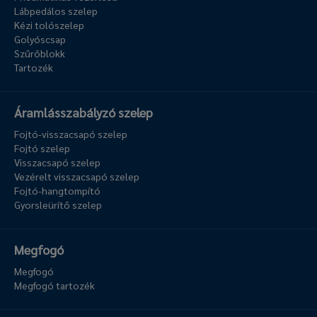
Lábpedálos szelep
Kézi tolószelep
Golyóscsap
Szűrőblokk
Tartozék
Áramlásszabályzó szelep
Fojtó-visszacsapó szelep
Fojtó szelep
Visszacsapó szelep
Vezérelt visszacsapó szelep
Fojtó-hangtompító
Gyorsleürítő szelep
Megfogó
Megfogó
Megfogó tartozék