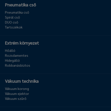
Pneumatika cső
Pneumatika cső
Spirál cső
DUO cső
Tartozékok
Extrém környezet
Hőálló
Rozsdamentes
Hidegálló
Robbanásbiztos
Vákuum technika
Vákuum korong
Vákuum ejektor
Vákuum szűrő