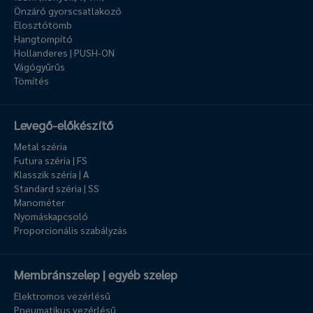
Önzáró gyorscsatlakozó
Elosztótömb
Hangtompító
Hollanderes | PUSH-ON
Vágógyűrűs
Tömítés
Levegő-előkészítő
Metal széria
Futura széria | FS
Klasszik széria | A
Standard széria | SS
Manométer
Nyomáskapcsoló
Proporcionális szabályzás
Membránszelep | egyéb szelep
Elektromos vezérlésű
Pneumatikus vezérlésű