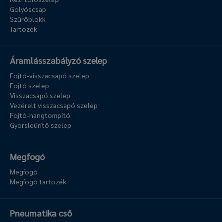
Golyóscsap
Szűrőblokk
Tartozék
Áramlásszabályzó szelep
Fojtó-visszacsapó szelep
Fojtó szelep
Visszacsapó szelep
Vezérelt visszacsapó szelep
Fojtó-hangtompító
Gyorsleürítő szelep
Megfogó
Megfogó
Megfogó tartozék
Pneumatika cső