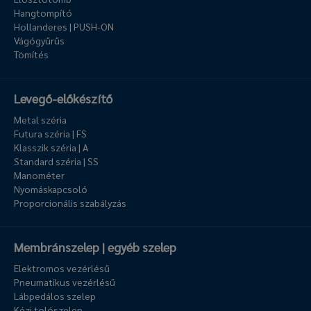
Hangtompító
Hollanderes | PUSH-ON
Vágógyűrűs
Tömítés
Levegő-előkészítő
Metal széria
Futura széria | FS
Klasszik széria | A
Standard széria | SS
Manométer
Nyomáskapcsoló
Proporcionális szabályzás
Membránszelep | egyéb szelep
Elektromos vezérlésű
Pneumatikus vezérlésű
Lábpedálos szelep
Kézi tolószelep