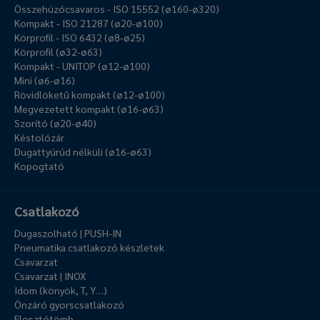
Összehúzócsavaros - ISO 15552 (ø160-ø320)
Kompakt - ISO 21287 (ø20-ø100)
Körprofil - ISO 6432 (ø8-ø25)
Körprofil (ø32-ø63)
Kompakt - UNITOP (ø12-ø100)
Mini (ø6-ø16)
Rövidlöketű kompakt (ø12-ø100)
Megvezetett kompakt (ø16-ø63)
Szorító (ø20-ø40)
Késtolózár
Dugattyúrúd nélküli (ø16-ø63)
Kopogtató
Csatlakozó
Dugaszolható | PUSH-IN
Pneumatika csatlakozó készletek
Csavarzat
Csavarzat | INOX
Idom (könyök, T, Y…)
Önzáró gyorscsatlakozó
Elosztótömb