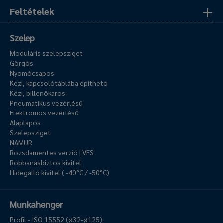
Feltételek
Szelep
Moduláris szelepsziget
Görgős
Nyomócsapos
Kézi, kapcsolótáblába építhető
Kézi, billenőkaros
Pneumatikus vezérlésű
Elektromos vezérlésű
Alaplapos
Szelepsziget
NAMUR
Rozsdamentes verzió | VES
Robbanásbiztos kivitel
Hidegálló kivitel ( -40°C / -50°C)
Munkahenger
Profil - ISO 15552 (ø32-ø125)