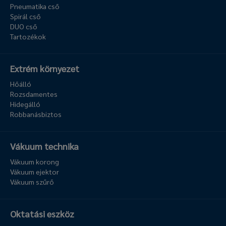
Pneumatika cső
Spirál cső
DUO cső
Tartozékok
Extrém környezet
Hőálló
Rozsdamentes
Hidegálló
Robbanásbiztos
Vákuum technika
Vákuum korong
Vákuum ejektor
Vákuum szűrő
Oktatási eszköz